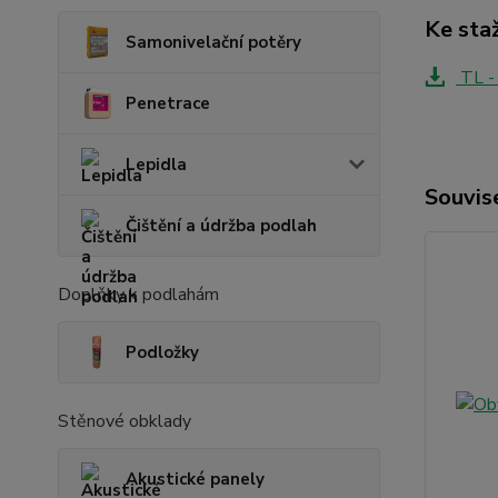
Ke sta
Samonivelační potěry
TL - 
Penetrace
Lepidla
Souvise
Čištění a údržba podlah
Doplňky k podlahám
Podložky
Stěnové obklady
Akustické panely