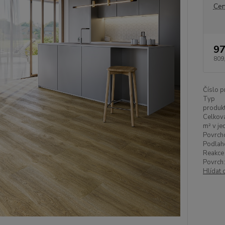
Cen
97
809
Číslo p
Typ
produkt
Celková
m² v je
Povrch
Podlah
Reakce 
Povrch:
Hlídat 