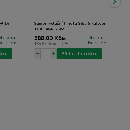
yl Dr.
Samonivelační hmota Sika Sikafloor
Ma
1100 level 25kg
588,00 Kč
19
kladem u
skladem u
/
ks
odavatele
dodavatele
485,95 Kč
bez DPH
16
šíku
Přidat do košíku