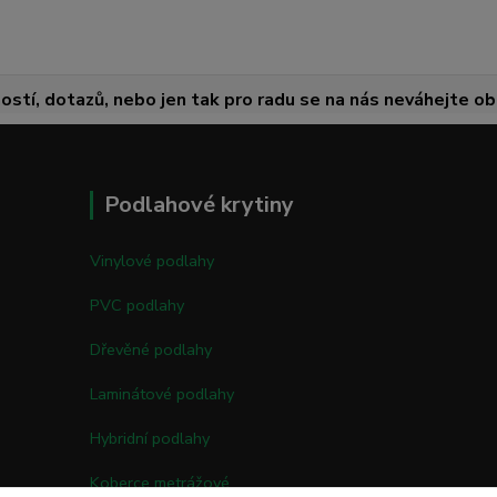
ostí, dotazů, nebo jen tak pro radu se na nás neváhejte obr
Podlahové krytiny
Vinylové podlahy
PVC podlahy
Dřevěné podlahy
Laminátové podlahy
Hybridní podlahy
Koberce metrážové