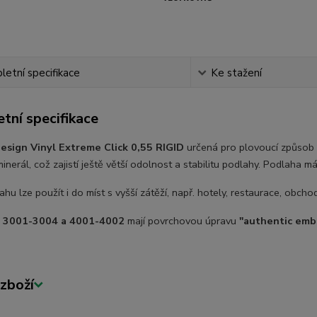
etní specifikace
Ke stažení
tní specifikace
esign Vinyl Extreme Click 0,55 RIGID
určená pro plovoucí způsob 
inerál, což zajistí ještě větší odolnost a stabilitu podlahy. Podlaha m
hu lze použít i do míst s vyšší zátěží, např. hotely, restaurace, obc
. 3001-3004 a 4001-4002
mají povrchovou úpravu
"authentic emb
zboží