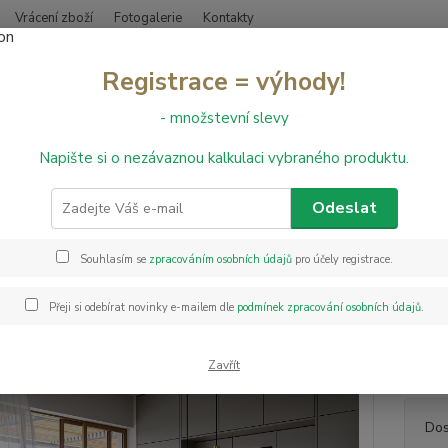
Vrácení zboží
Fotogalerie
Kontakty
Nevíte
Registrace = výhody!
Hledat
+420
- množstevní slevy
Napište si o nezávaznou kalkulaci vybraného produktu.
inylové podlahy
RIGID CLICK
Design Vinyl Extreme Click Rigid
lová podlaha Design Vinyl Extre
Odeslat
Souhlasím se
zpracováním osobních údajů
pro účely registrace.
Kolekc
způsob
Přeji si odebírat novinky e-mailem dle
podmínek zpracování osobních údajů
.
je káme
Podlah
míst s 
Zavřít
Dos