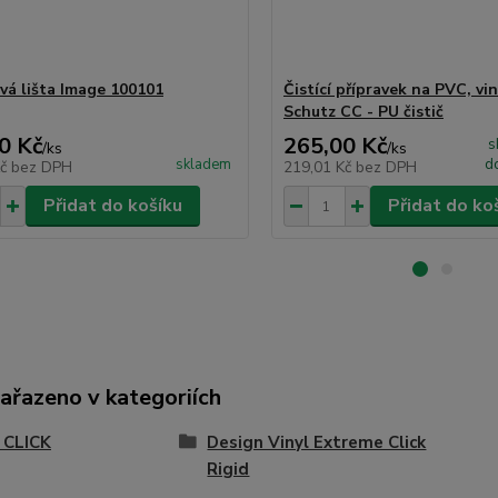
á lišta Image 100101
Čistící přípravek na PVC, vin
Schutz CC - PU čistič
0 Kč
265,00 Kč
s
/
ks
/
ks
skladem
d
Kč
bez DPH
219,01 Kč
bez DPH
Přidat do košíku
Přidat do ko
zařazeno v kategoriích
 CLICK
Design Vinyl Extreme Click
Rigid