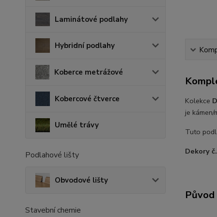
Laminátové podlahy
Hybridní podlahy
Kompl
Koberce metrážové
Komple
Kobercové čtverce
Kolekce
D
je kámen/m
Umělé trávy
Tuto podla
Dekory č
Podlahové lišty
Obvodové lišty
Původ 
Stavební chemie