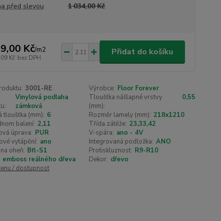
a před slevou
1 034,00 Kč
9,00 Kč
/
m2
Přidat do košíku
,09 Kč
bez DPH
roduktu:
3001-RE
Výrobce:
Floor Forever
Vinylová podlaha
Tloušťka nášlapné vrstvy
0,55
u:
zámková
(mm):
 tloušťka (mm):
6
Rozměr lamely (mm):
218x1210
dnom balení:
2,11
Třída zátěže:
23,33,42
ová úprava:
PUR
V-spára:
ano - 4V
ové vytápění:
ano
Integrovaná podložka:
ANO
na oheň:
Bfl-S1
Protiskluznost:
R9-R10
emboss reálného dřeva
Dekor:
dřevo
cenu / dostupnost