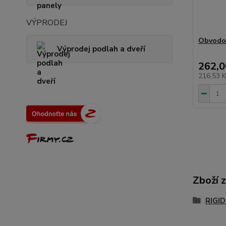
VÝPRODEJ
Obvodov
Výprodej podlah a dveří
262,0
216,53 
Zboží 
RIGID