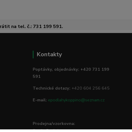
átit na tel. č.: 731 199 591.
Kontakty
Poptávky, objednávky: +420 731 199
591
Technické dotazy:
+420 604 256 645
E-mail:
epodlahykoppino@seznam.cz
Prodejna/vzorkovna:
Studio Podlah