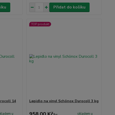
šíku
Přidat do košíku
TOP produkt
rocoll 14
Lepidlo na vinyl Schönox Durocoll 3 kg
958,00 Kč
kladem u
skladem u
/
ks