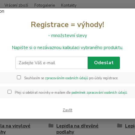
Vrácení zboží
Fotogalerie
Kontakty
Nevíte
Registrace = výhody!
Hledat
+420
- množstevní slevy
Napište si o nezávaznou kalkulaci vybraného produktu.
epidla
dla na podlahové krytiny
Odeslat
Souhlasím se
zpracováním osobních údajů
pro účely registrace.
e zájem o jakýkoliv produkt, který nemáme v nabídce, napište nám pr
ve zašleme cenu a možný termín dodání.
Přeji si odebírat novinky e-mailem dle
podmínek zpracování osobních údajů
.
Zavřít
la na vinylové
Lepidla na dřevěné
Lepi
ahy
podlahy