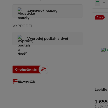
Akustické panely
Akce
VÝPRODEJ
Výprodej podlah a dveří
Lepidlo 
1 655
1 367,7