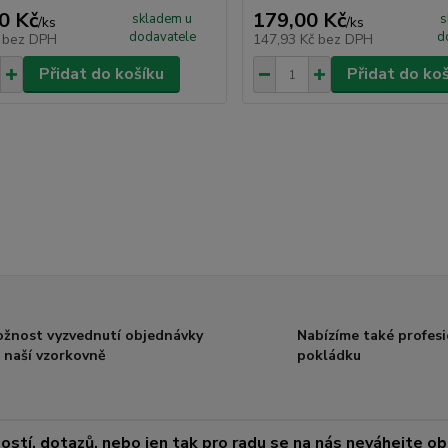
0 Kč
179,00 Kč
skladem u
s
/
ks
/
ks
dodavatele
d
č
bez DPH
147,93 Kč
bez DPH
Přidat do košíku
Přidat do ko
žnost vyzvednutí objednávky
Nabízíme také profesi
 naší vzorkovně
pokládku
ostí, dotazů, nebo jen tak pro radu se na nás neváhejte obr