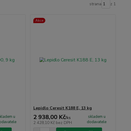
strana
z 1
Akce
Lepidlo Ceresit K188 E, 13 kg
2 938,00 Kč
kladem u
skladem u
/
ks
odavatele
dodavatele
2 428,10 Kč
bez DPH