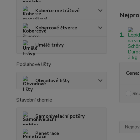
Koberce metrážové
Nejpro
Kobercové čtverce
1.
Umělé trávy
Podlahové lišty
Cena:
Obvodové lišty
Skl
Stavební chemie
Samonivelační potěry
Nejnově
Penetrace