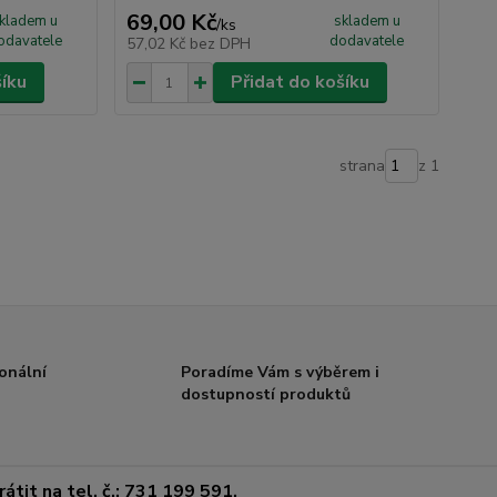
69,00 Kč
kladem u
skladem u
/
ks
odavatele
dodavatele
57,02 Kč
bez DPH
šíku
Přidat do košíku
strana
z 1
onální
Poradíme Vám s výběrem i
dostupností produktů
átit na tel. č.: 731 199 591.