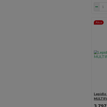
Akce
Lepidlo
MULTIF
3 797