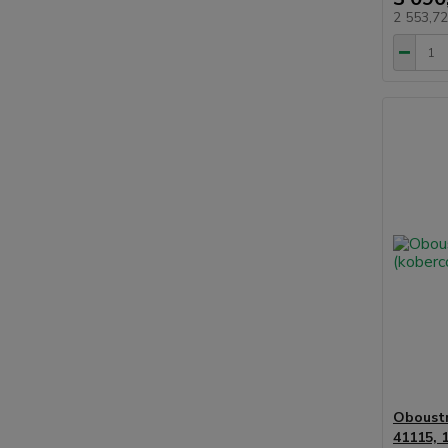
2 553,7
Oboustr
41115, 