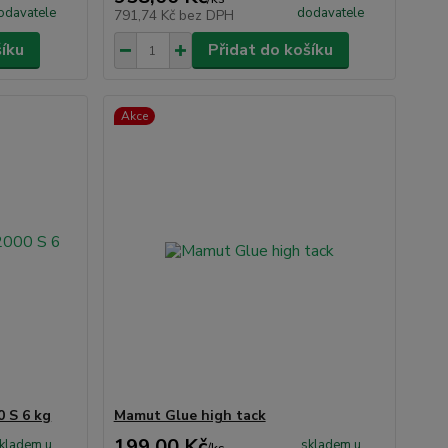
odavatele
dodavatele
791,74 Kč
bez DPH
šíku
Přidat do košíku
Akce
0 S 6 kg
Mamut Glue high tack
199,00 Kč
kladem u
skladem u