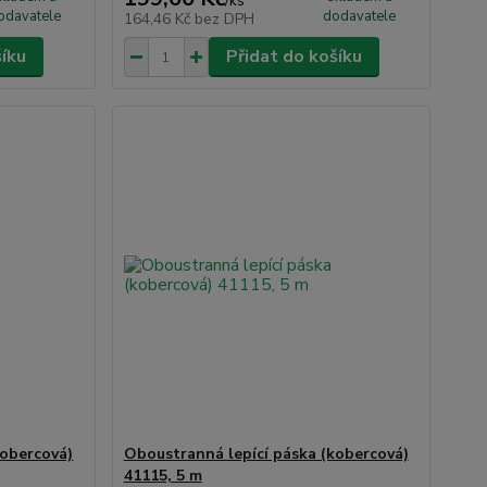
/
ks
odavatele
dodavatele
164,46 Kč
bez DPH
šíku
Přidat do košíku
kobercová)
Oboustranná lepící páska (kobercová)
41115, 5 m