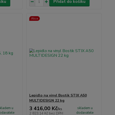
šíku
Přidat do košíku
Akce
Lepidlo na vinyl Bostik STIX A50
MULTIDESIGN 22 kg
3 416,00 Kč
kladem u
skladem u
/
ks
odavatele
dodavatele
2 823,14 Kč
bez DPH