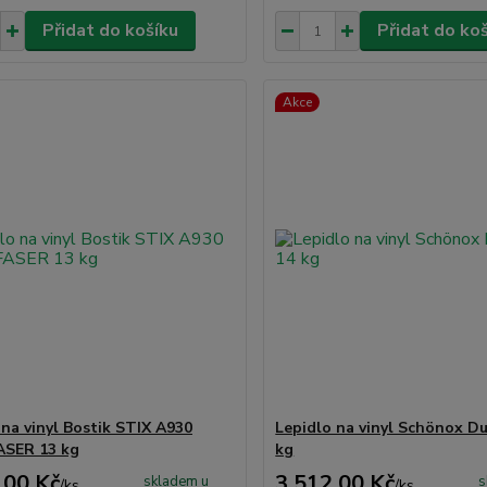
Přidat do košíku
Přidat do ko
Akce
 na vinyl Bostik STIX A930
Lepidlo na vinyl Schönox Du
ASER 13 kg
kg
,00 Kč
3 512,00 Kč
skladem u
s
/
ks
/
ks