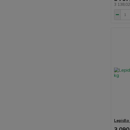
3 138,0
Lepidlo 
3 090