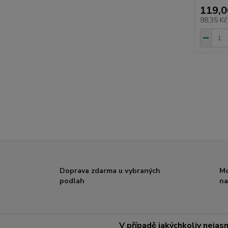
119,0
98,35 K
Doprava zdarma u vybraných
Mo
podlah
na
V případě jakýchkoliv nejasn