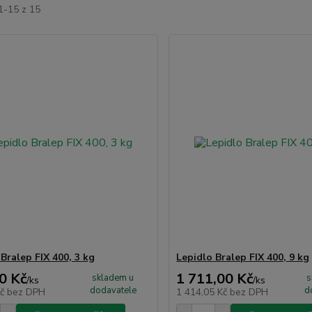
1-15 z 15
Bralep FIX 400, 3 kg
Lepidlo Bralep FIX 400, 9 kg
0 Kč
1 711,00 Kč
skladem u
s
/
ks
/
ks
dodavatele
d
Kč
bez DPH
1 414,05 Kč
bez DPH