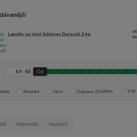
dávanější
sk
Lepidlo na vinyl Schönox Durocoll 3 kg
do
Kč
Od
adem
Novinka
Akce
Doprava ZDARMA
TOP 
jší
Nejlevnější
Nejdražší