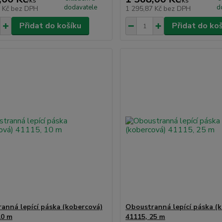
/
ks
/
ks
dodavatele
d
2 Kč
bez DPH
1 295,87 Kč
bez DPH
Přidat do košíku
Přidat do ko
anná lepící páska (kobercová)
Oboustranná lepící páska (
10 m
41115, 25 m