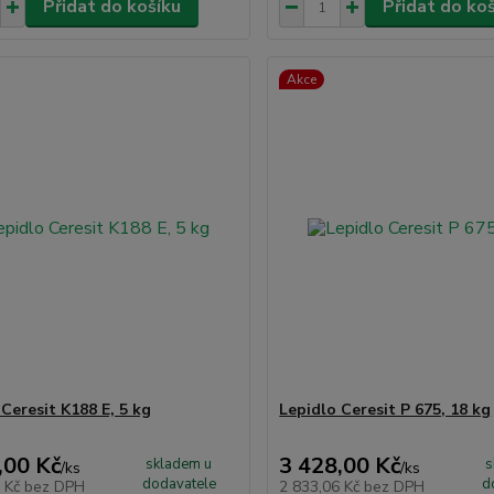
Přidat do košíku
Přidat do ko
Akce
Ceresit K188 E, 5 kg
Lepidlo Ceresit P 675, 18 kg
,00 Kč
3 428,00 Kč
skladem u
s
/
ks
/
ks
dodavatele
d
7 Kč
bez DPH
2 833,06 Kč
bez DPH