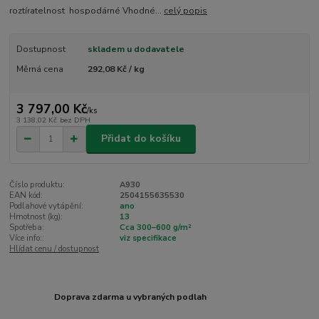
roztíratelnost hospodárné Vhodné...
celý popis
Dostupnost
skladem u dodavatele
Měrná cena
292,08 Kč / kg
3 797,00 Kč
/
ks
3 138,02 Kč
bez DPH
Přidat do košíku
Číslo produktu:
A930
EAN kód:
2504155635530
Podlahové vytápění:
ano
Hmotnost (kg):
13
Spotřeba:
Cca 300–600 g/m²
Více info::
viz specifikace
Hlídat cenu / dostupnost
Doprava zdarma u vybraných podlah