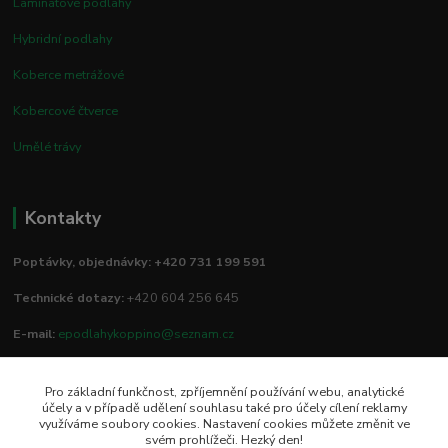
Laminátové podlahy
Hybridní podlahy
Koberce metrážové
Kobercové čtverce
Umělé trávy
Kontakty
Poptávky, objednávky: +420 731 199 591
Technické dotazy:
+420 604 256 645
E-mail:
epodlahykoppino@seznam.cz
Pro základní funkčnost, zpříjemnění používání webu, analytické
Prodejna/vzorkovna:
účely a v případě udělení souhlasu také pro účely cílení reklamy
využíváme soubory cookies. Nastavení cookies můžete změnit ve
Studio Podlah
svém prohlížeči. Hezký den!