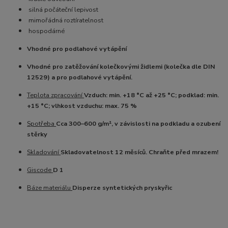
silná počáteční lepivost
mimořádná roztíratelnost
hospodárné
Vhodné pro podlahové vytápění
Vhodné pro zatěžování kolečkovými židlemi (kolečka dle DIN
12529) a pro podlahové vytápění.
Teplota zpracování
Vzduch: min. +18 °C až +25 °C; podklad: min.
+15 °C; vlhkost vzduchu: max. 75 %
Spotřeba
Cca 300–600 g/m², v závislosti na podkladu a ozubení
stěrky
Skladování
Skladovatelnost 12 měsíců. Chraňte před mrazem!
Giscode
D 1
Báze materiálu
Disperze syntetických pryskyřic