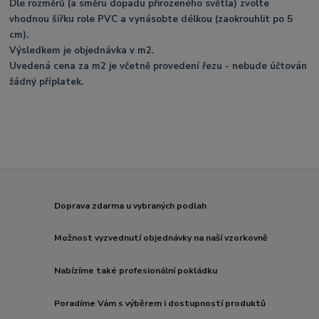
Dle rozměrů (a směru dopadu přirozeného světla) zvolte
vhodnou šířku role PVC a vynásobte délkou (zaokrouhlit po 5
cm).
Výsledkem je objednávka v m2.
Uvedená cena za m2 je včetně provedení řezu - nebude účtován
žádný příplatek.
Doprava zdarma u vybraných podlah
Možnost vyzvednutí objednávky na naší vzorkovně
Nabízíme také profesionální pokládku
Poradíme Vám s výběrem i dostupností produktů