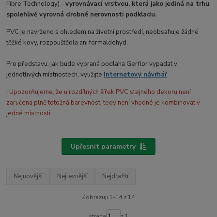
Fibre Technology) -
vyrovnávací vrstvou, která jako jediná na trhu
spolehlivě vyrovná drobné nerovnosti podkladu.
PVC je navrženo s ohledem na životní prostředí, neobsahuje žádné
těžké kovy, rozpouštědla ani formaldehyd.
Pro představu, jak bude vybraná podlaha Gerflor vypadat v
jednotlivých místnostech, využijte
Internetový návrhář
! Upozorňujeme, že u rozdílných šířek PVC stejného dekoru není
zaručena plně totožná barevnost, tedy není vhodné je kombinovat v
jedné místnosti.
Upřesnit parametry
Nejnovější
Nejlevnější
Nejdražší
Zobrazuji 1-14 z 14
strana
z 1