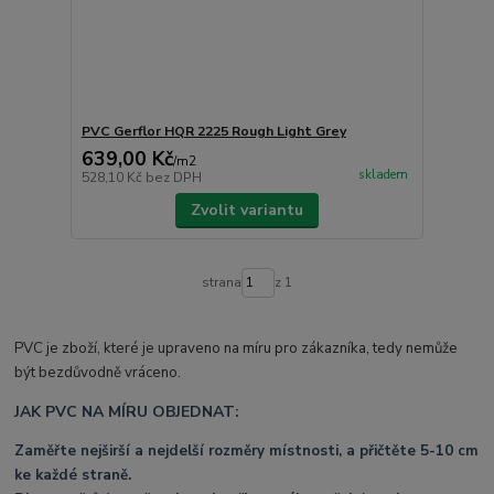
PVC Gerflor HQR 2225 Rough Light Grey
639,00 Kč
/
m2
skladem
528,10 Kč
bez DPH
Zvolit variantu
strana
z 1
PVC je zboží, které je upraveno na míru pro zákazníka, tedy nemůže
být bezdůvodně vráceno.
JAK PVC NA MÍRU OBJEDNAT:
Zaměřte nejširší a nejdelší rozměry místnosti, a přičtěte 5-10 cm
ke každé straně.