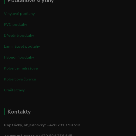
Podlahové krytiny
Vinylové podlahy
PVC podlahy
Dřevěné podlahy
Laminátové podlahy
Hybridní podlahy
Koberce metrážové
Kobercové čtverce
Umělé trávy
Kontakty
Poptávky, objednávky: +420 731 199 591
Technické dotazy:
+420 604 256 645