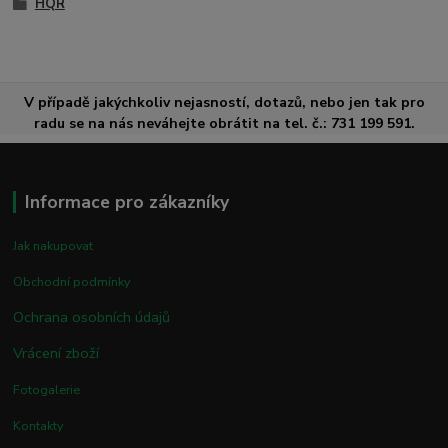
HQR
V případě jakýchkoliv nejasností, dotazů, nebo jen tak pro
radu se na nás neváhejte obrátit na tel. č.: 731 199 591.
Informace pro zákazníky
Jak nakupovat
Obchodní podmínky
Ochrana osobních údajů
Vrácení zboží
Fotogalerie
Kontakty