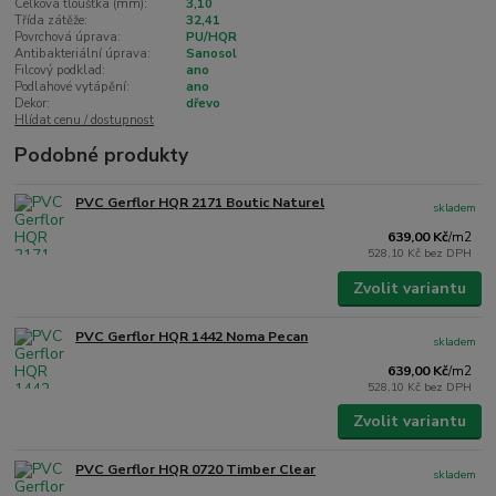
Celková tloušťka (mm):
3,10
Třída zátěže:
32,41
Povrchová úprava:
PU/HQR
Antibakteriální úprava:
Sanosol
Filcový podklad:
ano
Podlahové vytápění:
ano
Dekor:
dřevo
Hlídat cenu / dostupnost
Podobné produkty
PVC Gerflor HQR 2171 Boutic Naturel
skladem
639,00 Kč
/
m2
528,10 Kč
bez DPH
Zvolit variantu
PVC Gerflor HQR 1442 Noma Pecan
skladem
639,00 Kč
/
m2
528,10 Kč
bez DPH
Zvolit variantu
PVC Gerflor HQR 0720 Timber Clear
skladem