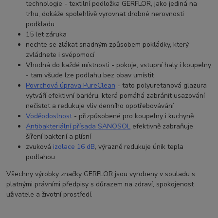
technologie - textilní podložka GERFLOR, jako jediná na
trhu, dokáže spolehlivě vyrovnat drobné nerovnosti
podkladu.
15 let záruka
nechte se zlákat snadným způsobem pokládky, který
zvládnete i svépomocí
Vhodná do každé místnosti - pokoje, vstupní haly i koupelny
- tam všude lze podlahu bez obav umístit
Povrchová úprava PureClean
- tato p
olyuretanová glazura
vytváří efektivní bariéru, která pomáhá zabránit usazování
nečistot a redukuje vliv denního opotřebovávání
Voděodoslnost
- přizpůsobené pro koupelny i kuchyně
Antibakteriální přísada SANOSO
L
efektivně zabraňuje
šíření bakterií a plísní
zvuková
izolace 16 dB
, výrazně redukuje únik tepla
podlahou
Všechny výrobky značky GERFLOR jsou vyrobeny v souladu s
platnými právními předpisy s důrazem na zdraví, spokojenost
uživatele a životní prostředí.