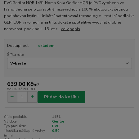
PVC Gerflor HQR 1451 Noma Kola Gerflor HQR je PVC vyrobeno ve
Francii Jedná se o zdravotně nezávadnou a 100 % ekologicky šetrnou
podlahovou krytinu. Unikátní patentovaná technologie - textilní podložka
GERFLOR, jako jediná na trhu, dokáže spolehlivě vyrovnat drobné
nerovnosti podkladu. 15 let z...
celý popis
Dostupnost
skladem
Šířka role
639,00 Kč
/
m2
528,10 Kč
bez DPH
Přidat do košíku
Číslo produktu:
1451
Výrobce:
Gerflor
Typ produktu:
PVC
Tloušťka nášlapné vrstvy
0,50
(mm):