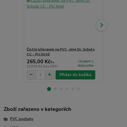
Čistící přípravek na PVC, vinyl Dr. Schutz
Jednosložko
CC - PU čistič
265,00 Kč
1 726,00
skladem u
/
ks
dodavatele
219,01 Kč
bez DPH
1 426,45 Kč
Přidat do košíku
Zboží zařazeno v kategoriích
PVC podlahy