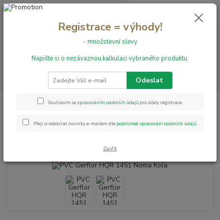
0
ks
+420 731 199 591
za
0,00 Kč
Registrace = výhody!
- množstevní slevy
Menu
Napište si o nezávaznou kalkulaci vybraného produktu.
Hledat
Odeslat
Úvod
PVC podlahy
HQR
PVC Gerflor HQR 1451 Noma Kola
Souhlasím se
zpracováním osobních údajů
pro účely registrace.
PVC Gerflor HQR 1451 Noma
Přeji si odebírat novinky e-mailem dle
podmínek zpracování osobních údajů
.
Kola
Zavřít