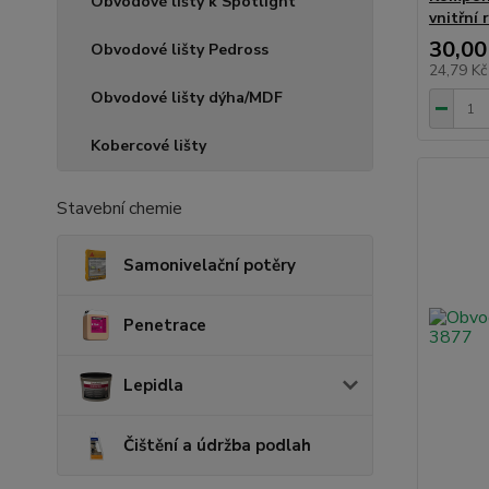
Obvodové lišty k Spotlight
vnitřní 
30,00
Obvodové lišty Pedross
24,79 K
Obvodové lišty dýha/MDF
Kobercové lišty
Stavební chemie
Samonivelační potěry
Penetrace
Lepidla
Čištění a údržba podlah