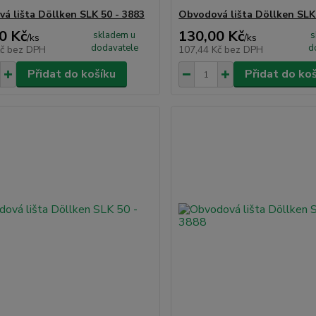
á lišta Döllken SLK 50 - 3883
Obvodová lišta Döllken SLK
0 Kč
130,00 Kč
skladem u
s
/
ks
/
ks
dodavatele
d
Kč
bez DPH
107,44 Kč
bez DPH
Přidat do košíku
Přidat do ko