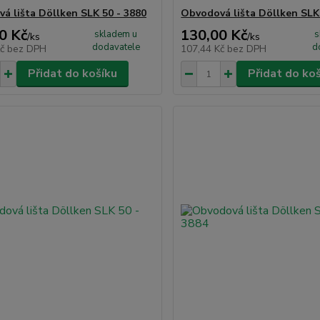
á lišta Döllken SLK 50 - 3880
Obvodová lišta Döllken SLK
0 Kč
130,00 Kč
skladem u
s
/
ks
/
ks
dodavatele
d
Kč
bez DPH
107,44 Kč
bez DPH
Přidat do košíku
Přidat do ko