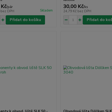
 Kč
30,00 Kč
/
pár
/
ks
Skladem
č
bez DPH
24,79 Kč
bez DPH
Přidat do košíku
Přidat do ko
nty k obvod. liště SLK 50 -
Obvodová lišta Döllken SLK