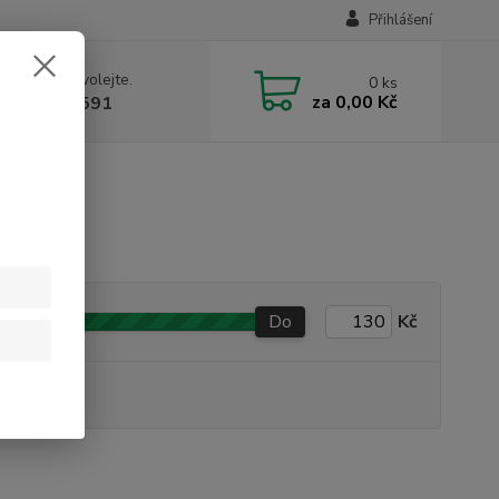
Přihlášení
 si rady? Zavolejte.
0
ks
za
0,00 Kč
 731 199 591
Do
Kč
produkt