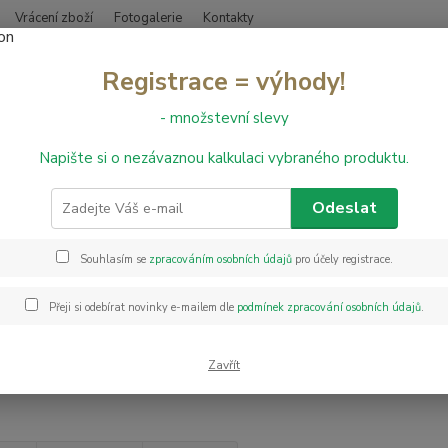
Vrácení zboží
Fotogalerie
Kontakty
Nevíte
Registrace = výhody!
Hledat
+420
- množstevní slevy
Napište si o nezávaznou kalkulaci vybraného produktu.
bvodové lišty
Obvodové lišty Döllken SLK 50
dové lišty Döllken SLK 50
Odeslat
Souhlasím se
zpracováním osobních údajů
pro účely registrace.
Kč
Od
Přeji si odebírat novinky e-mailem dle
podmínek zpracování osobních údajů
.
adem
Novinka
Akce
Doprava ZDARMA
TOP 
Zavřít