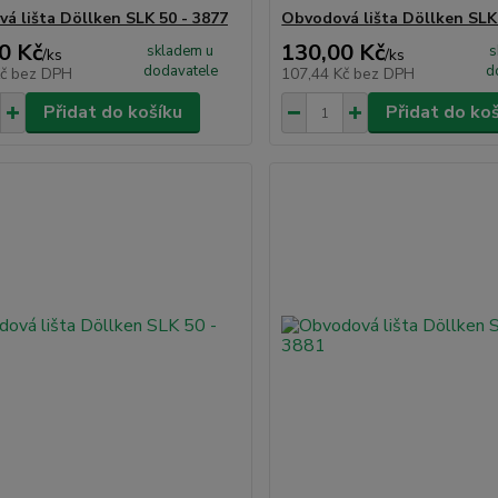
á lišta Döllken SLK 50 - 3877
Obvodová lišta Döllken SLK
0 Kč
130,00 Kč
skladem u
s
/
ks
/
ks
dodavatele
d
Kč
bez DPH
107,44 Kč
bez DPH
Přidat do košíku
Přidat do ko