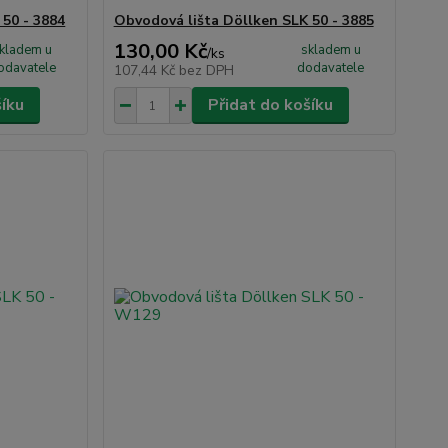
 50 - 3884
Obvodová lišta Döllken SLK 50 - 3885
130,00 Kč
kladem u
skladem u
/
ks
odavatele
dodavatele
107,44 Kč
bez DPH
šíku
Přidat do košíku