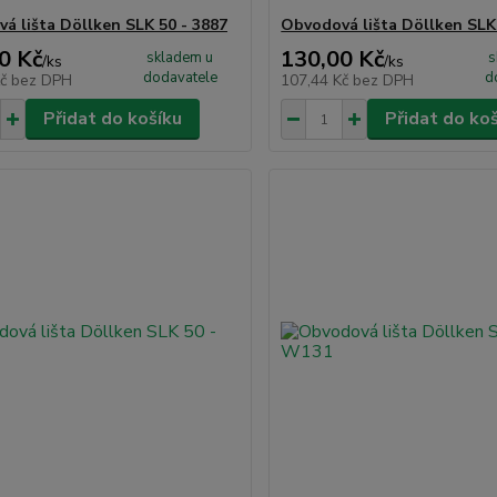
á lišta Döllken SLK 50 - 3887
Obvodová lišta Döllken SLK
0 Kč
130,00 Kč
skladem u
s
/
ks
/
ks
dodavatele
d
Kč
bez DPH
107,44 Kč
bez DPH
Přidat do košíku
Přidat do ko