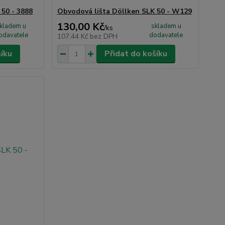
 50 - 3888
Obvodová lišta Döllken SLK 50 - W129
130,00 Kč
kladem u
skladem u
/
ks
odavatele
dodavatele
107,44 Kč
bez DPH
šíku
Přidat do košíku