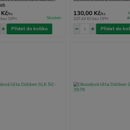
roh
 Kč
130,00 Kč
s
/
ks
/
ks
Skladem
d
č
bez DPH
107,44 Kč
bez DPH
Přidat do košíku
Přidat do ko