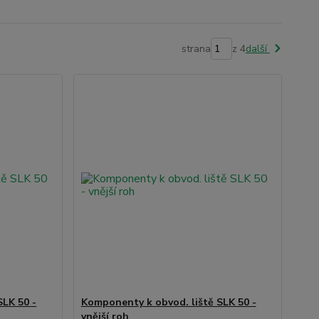
strana
z 4
další
SLK 50 -
Komponenty k obvod. liště SLK 50 -
vnější roh