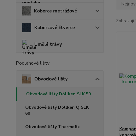
Nejnově
Koberce metrážové
Zobrazuji 
Kobercové čtverce
Umělé trávy
Podlahové lišty
Obvodové lišty
Obvodové lišty Döllken SLK 50
Obvodové lišty Döllken Q SLK
60
Obvodové lišty Thermofix
Kompone
koncov