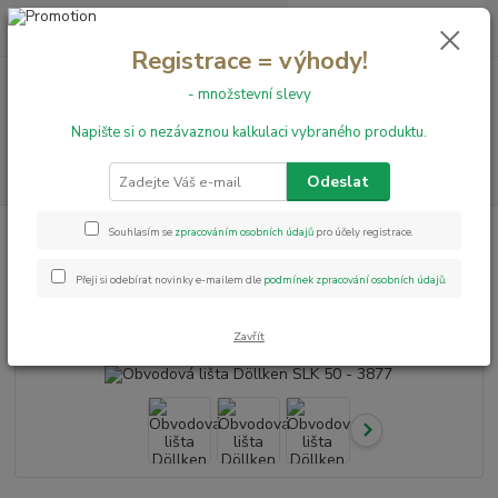
0
ks
+420 731 199 591
za
0,00 Kč
Registrace = výhody!
- množstevní slevy
Menu
Napište si o nezávaznou kalkulaci vybraného produktu.
Hledat
Odeslat
Úvod
Obvodové lišty
Obvodová lišta Döllken SLK 50 - 3877
Souhlasím se
zpracováním osobních údajů
pro účely registrace.
Obvodová lišta Döllken SLK 50 -
Přeji si odebírat novinky e-mailem dle
podmínek zpracování osobních údajů
.
3877
Zavřít