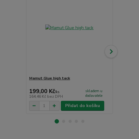
Mamut Glue high tack
Komponenty k
roh
199,00 Kč
30,00 Kč
skladem u
/
ks
dodavatele
164,46 Kč
bez DPH
24,79 Kč
bez
Přidat do košíku