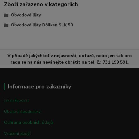
Zboží zařazeno v kategoriích
Obvodové lišty
Obvodové lišty Döllken SLK 50
V případě jakýchkoliv nejasností, dotazů, nebo jen tak pro
radu se na nás neváhejte obrátit na tel. č.: 731 199 591.
Informace pro zákazníky
Jak nakupovat
Obchodní podmínky
Ochrana osobních údajů
Vrácení zboží