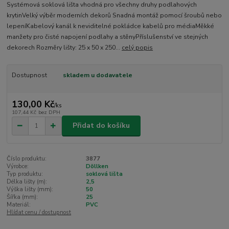
Systémová soklová lišta vhodná pro všechny druhy podlahových
krytinVelký výběr moderních dekorů Snadná montáž pomocí šroubů nebo
lepeníKabelový kanál k neviditelné pokládce kabelů pro médiaMěkké
manžety pro čisté napojení podlahy a stěnyPříslušenství ve stejných
dekorech Rozměry lišty: 25 x 50 x 250...
celý popis
Dostupnost
skladem u dodavatele
130,00 Kč
/
ks
107,44 Kč
bez DPH
Přidat do košíku
Číslo produktu:
3877
Výrobce:
Döllken
Typ produktu:
soklová lišta
Délka lišty (m):
2,5
Výška lišty (mm):
50
Šířka (mm):
25
Materiál:
PVC
Hlídat cenu / dostupnost