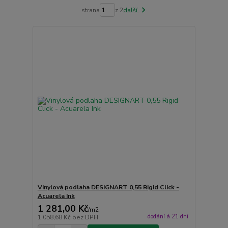
strana
z 2
další
Vinylová podlaha DESIGNART 0,55 Rigid Click -
Acuarela Ink
1 281,00 Kč
/
m2
dodání á 21 dní
1 058,68 Kč
bez DPH