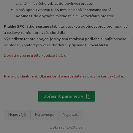
si chtějí mít z čeho vybrat do obytných prostor;
s nášlapnou vrstvou
0,55 mm
se nabízí
nadstandardní
odolnost
do obytných místností ale i komerčních prostor.
Rigidní SPC
jádro zajištuje stabilitu, vysokou odolnost proti promáčknutí
a celkový komfort pro vaše chodidla.
Výsledkem tohoto spojení je vinylová zámková podlaha slibující vysokou
odolnost, komfort pro vaše chodidla i příjemné tlumení hluku.
Dodací doba je u této kolekce á 21 dní.
Pro individuální nabídku na tento materiál nás prosím kontaktujte.
Upřesnit parametry
Nejnovější
Nejlevnější
Nejdražší
Zobrazuji 1-20 z 32