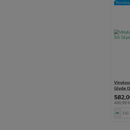
Novinka
Vinylov
Glyde O
582,0
480,99 