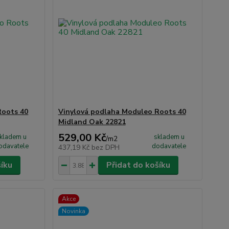
Roots 40
Vinylová podlaha Moduleo Roots 40
Midland Oak 22821
529,00 Kč
kladem u
skladem u
/
m2
odavatele
dodavatele
437,19 Kč
bez DPH
šíku
Přidat do košíku
Akce
Novinka