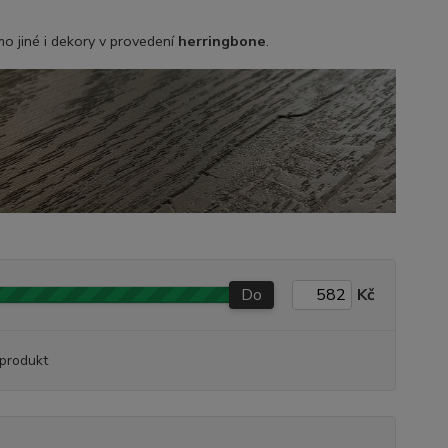
.
mo jiné i dekory v provedení
herringbone
.
Do
Kč
produkt