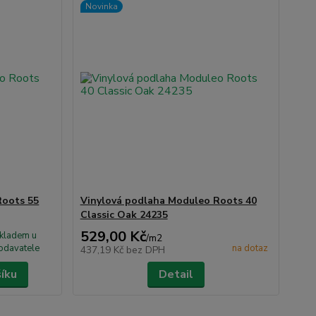
Novinka
Roots 55
Vinylová podlaha Moduleo Roots 40
Classic Oak 24235
529,00 Kč
kladem u
/
m2
odavatele
na dotaz
437,19 Kč
bez DPH
šíku
Detail