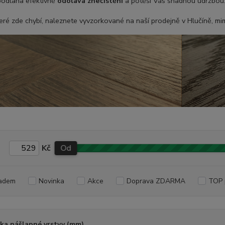
podlaha efektivně
odolává znečistění
a potěší Vás snadnou údržbou
eré zde chybí, naleznete vyvzorkované na naší prodejně v Hlučíně, mi
Kč
Od
adem
Novinka
Akce
Doprava ZDARMA
TOP 
ka nášlapné vrstvy (mm)