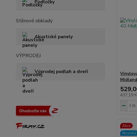
Podložky
Stěnové obklady
Akustické panely
VÝPRODEJ
Výprodej podlah a dveří
Vinylov
Midland
529,0
437,19 
Akce
Novinka