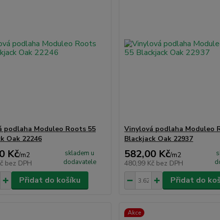
á podlaha Moduleo Roots 55
Vinylová podlaha Moduleo 
ck Oak 22246
Blackjack Oak 22937
0 Kč
582,00 Kč
skladem u
s
/
m2
/
m2
dodavatele
d
Kč
bez DPH
480,99 Kč
bez DPH
Přidat do košíku
Přidat do ko
Akce