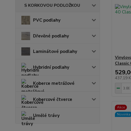
S KORKOVOU PODLOŽKOU
PVC podlahy
Dřevěné podlahy
Laminátové podlahy
Vinylov
Classic
Hybridní podlahy
529,0
437,19 
Koberce metrážové
Kobercové čtverce
Akce
Novinka
Umělé trávy