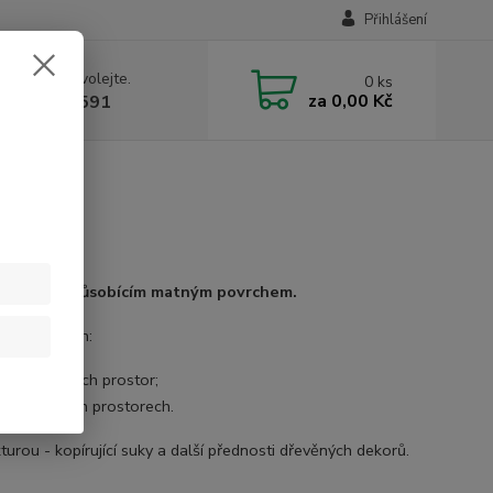
Přihlášení
 si rady? Zavolejte.
0
ks
za
0,00 Kč
 731 199 591
přirozeně působícím
matným povrchem.
 provedeních:
ch komerčních prostor;
ch komerčních prostorech.
kturou - kopírující suky a další přednosti dřevěných dekorů.