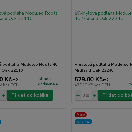
á podlaha Moduleo Roots 40
Vinylová podlaha Moduleo 
 Oak 22110
Midland Oak 22240
0 Kč
529,00 Kč
skladem u
s
/
m2
/
m2
dodavatele
d
Kč
bez DPH
437,19 Kč
bez DPH
Přidat do košíku
Přidat do ko
Akce
Novinka