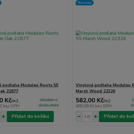
Novinka
á podlaha Moduleo Roots 55
Vinylová podlaha Moduleo 
ak 22877
Marsh Wood 22326
0 Kč
582,00 Kč
skladem u
s
/
m2
/
m2
dodavatele
d
Kč
bez DPH
480,99 Kč
bez DPH
Přidat do košíku
Přidat do ko