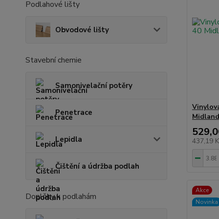
Podlahové lišty
Obvodové lišty
Stavební chemie
Samonivelační potěry
Vinylov
Penetrace
Midland
529,0
Lepidla
437,19 
Čištění a údržba podlah
Akce
Doplňky k podlahám
Novinka