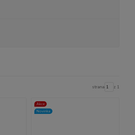
strana
z 1
Akce
Novinka