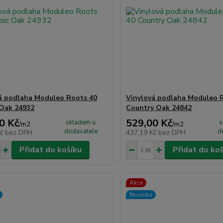
á podlaha Moduleo Roots 40
Vinylová podlaha Moduleo 
 Oak 24932
Country Oak 24842
0 Kč
529,00 Kč
skladem u
s
/
m2
/
m2
dodavatele
d
Kč
bez DPH
437,19 Kč
bez DPH
Přidat do košíku
Přidat do ko
Akce
Novinka