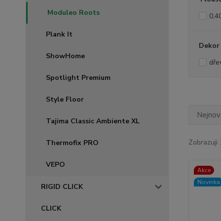
Moduleo Roots
0,4
Plank It
Dekor
ShowHome
dře
Spotlight Premium
Style Floor
Nejnově
Tajima Classic Ambiente XL
Zobrazuji 
Thermofix PRO
VEPO
Akce
Novinka
RIGID CLICK
CLICK