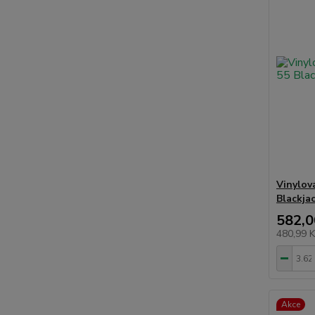
Vinylov
Blackja
582,0
480,99 
Akce