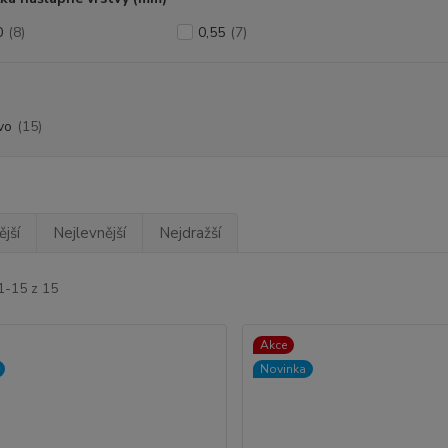
0
(8)
0,55
(7)
vo
(15)
jší
Nejlevnější
Nejdražší
1-15 z 15
Akce
Novinka