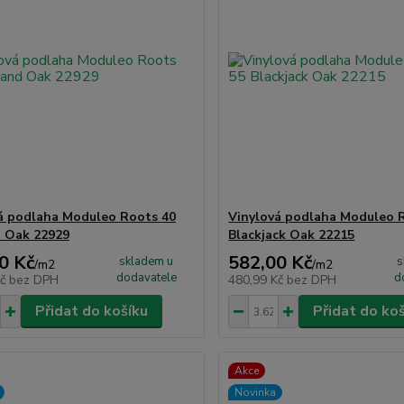
á podlaha Moduleo Roots 40
Vinylová podlaha Moduleo 
 Oak 22929
Blackjack Oak 22215
0 Kč
582,00 Kč
skladem u
s
/
m2
/
m2
dodavatele
d
Kč
bez DPH
480,99 Kč
bez DPH
Přidat do košíku
Přidat do ko
Akce
Novinka