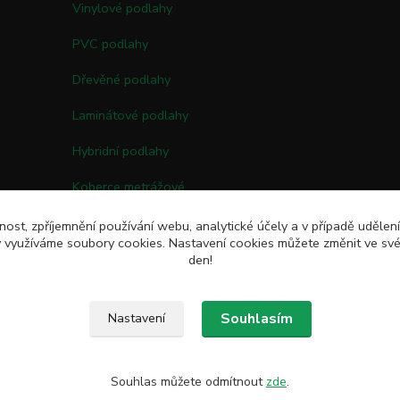
Vinylové podlahy
PVC podlahy
Dřevěné podlahy
Laminátové podlahy
Hybridní podlahy
Koberce metrážové
Kobercové čtverce
nost, zpříjemnění používání webu, analytické účely a v případě udělen
my využíváme soubory cookies. Nastavení cookies můžete změnit ve své
Umělé trávy
den!
Souhlasím
Nastavení
Souhlas můžete odmítnout
zde
.