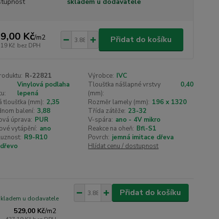
tupnost
skladem u dodavatele
9,00 Kč
/
m2
Přidat do košíku
,19 Kč
bez DPH
roduktu:
R-22821
Výrobce:
IVC
Vinylová podlaha
Tloušťka nášlapné vrstvy
0,40
u:
lepená
(mm):
 tloušťka (mm):
2,35
Rozměr lamely (mm):
196 x 1320
dnom balení:
3,88
Třída zátěže:
23-32
ová úprava:
PUR
V-spára:
ano - 4V mikro
ové vytápění:
ano
Reakce na oheň:
Bfl-S1
luznost:
R9-R10
Povrch:
jemná imitace dřeva
dřevo
Hlídat cenu / dostupnost
Přidat do košíku
skladem u dodavatele
529,00 Kč
/
m2