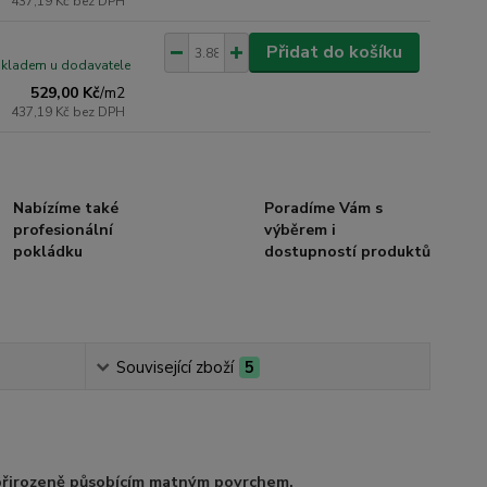
437,19 Kč
bez DPH
Přidat do košíku
skladem u dodavatele
529,00 Kč
/
m2
437,19 Kč
bez DPH
Nabízíme také
Poradíme Vám s
profesionální
výběrem i
pokládku
dostupností produktů
Související zboží
5
přirozeně působícím
matným povrchem.