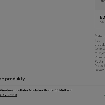
Dos
52
437
Číslo p
Typ
produkt
Celková
m² v je
Povrch
Podlah
Protisk
Dekor:
é produkty
Vinylová podlaha Moduleo Roots 40 Midland
Oak 22110