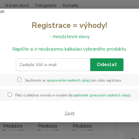
Vrácení zboží
Fotogalerie
Kontakty
Nevíte
Registrace = výhody!
Hledat
+420
- množstevní slevy
Napište si o nezávaznou kalkulaci vybraného produktu.
inylové podlahy
Vinylová podlaha Moduleo Roots 40 Midland Oak 22
lová podlaha Moduleo Roots 40
Odeslat
Souhlasím se
zpracováním osobních údajů
pro účely registrace.
Akce
Module
překva
Přeji si odebírat novinky e-mailem dle
podmínek zpracování osobních údajů
.
povrch
podlah
bytový
Zavřít
popis