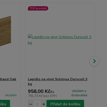
TOP produkt
TO
Ak
dland Oak
Lepidlo na vinyl Schönox Durocoll 3
Mu
kg
15
958,00 Kč
3 
skladem u
/
ks
skladem
dodavatele
791,74 Kč
bez DPH
2 6
šíku
Přidat do košíku