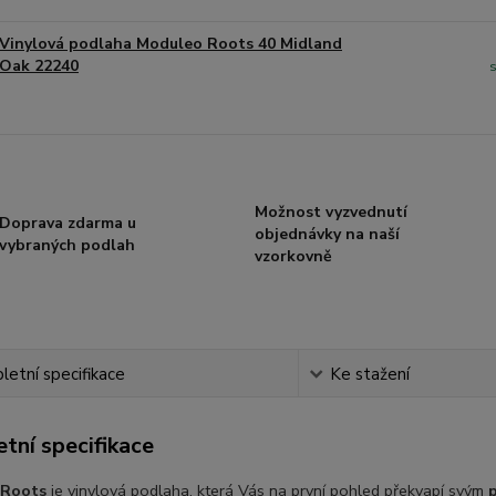
Vinylová podlaha Moduleo Roots 40 Midland
Oak 22240
Možnost vyzvednutí
Doprava zdarma u
objednávky na naší
vybraných podlah
vzorkovně
etní specifikace
Ke stažení
tní specifikace
 Roots
je vinylová podlaha, která Vás na první pohled překvapí svým