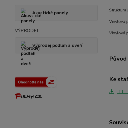
Struktura 
Akustické panely
Vinylová 
VÝPRODEJ
Vinylová 
Výprodej podlah a dveří
Původ 
Ke sta
TL -
Souvise