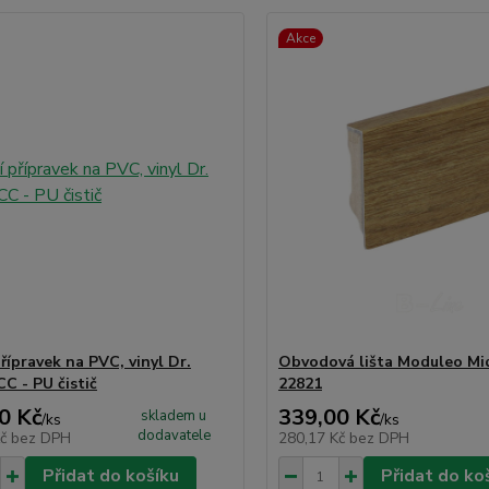
Akce
přípravek na PVC, vinyl Dr.
Obvodová lišta Moduleo Mi
C - PU čistič
22821
0 Kč
339,00 Kč
skladem u
/
ks
/
ks
dodavatele
Kč
bez DPH
280,17 Kč
bez DPH
Přidat do košíku
Přidat do ko