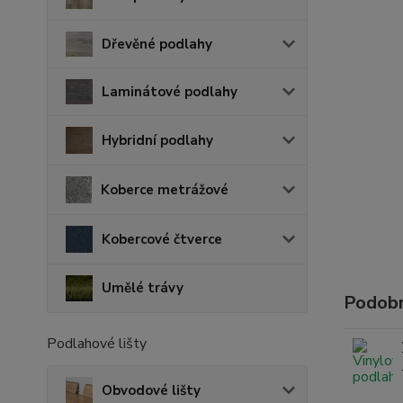
Dřevěné podlahy
Laminátové podlahy
Hybridní podlahy
Koberce metrážové
Kobercové čtverce
Umělé trávy
Podobn
Podlahové lišty
Obvodové lišty