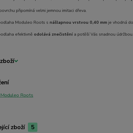
povrchu připomíná velmi jemnou imitaci dřeva.
podlaha Moduleo Roots s
nášlapnou vrstvou 0,40 mm
je vhodná do
podlaha efektivně
odolává znečistění
a potěší Vás snadnou údržbou
zboží
žení
 Moduleo Roots
jící zboží
5