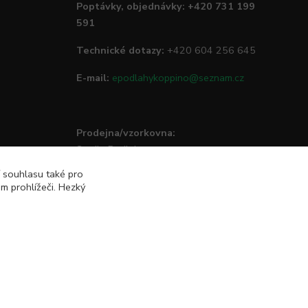
Poptávky, objednávky: +420 731 199
591
Technické dotazy:
+420 604 256 645
E-mail:
epodlahykoppino@seznam.cz
Prodejna/vzorkovna:
Studio Podlah
Mírové náměstí 16/15
í souhlasu také pro
74801 Hlučín
m prohlížeči. Hezký
Vytvořeno na
Eshop-rychle.cz