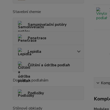
Stavební chemie
Samonivelační potěry
Penetrace
Lepidla
Čištění a údržba podlah
Doplňky k podlahám
Kompl
Podložky
Komple
Stěnové obklady
Moduleo