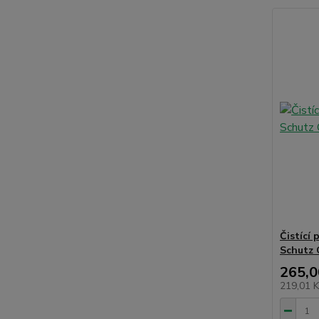
Čistící 
Schutz C
265,0
219,01 