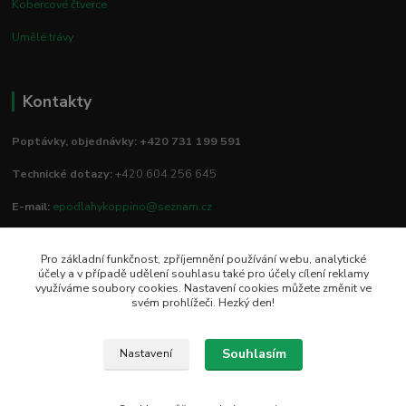
Kobercové čtverce
Umělé trávy
Kontakty
Poptávky, objednávky: +420 731 199 591
Technické dotazy:
+420 604 256 645
E-mail:
epodlahykoppino@seznam.cz
Pro základní funkčnost, zpříjemnění používání webu, analytické
Prodejna/vzorkovna:
účely a v případě udělení souhlasu také pro účely cílení reklamy
využíváme soubory cookies. Nastavení cookies můžete změnit ve
Studio Podlah
svém prohlížeči. Hezký den!
Mírové náměstí 16/15
74801 Hlučín
Souhlasím
Nastavení