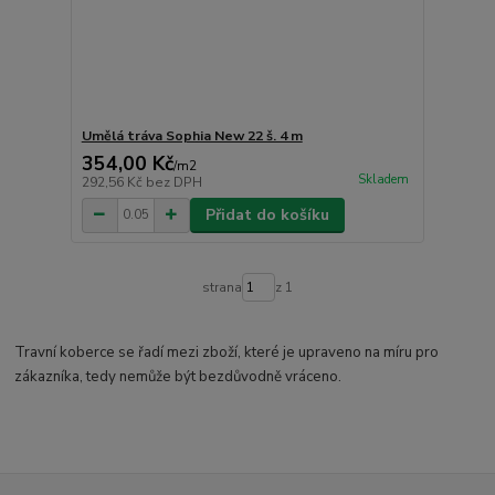
Umělá tráva Sophia New 22 š. 4 m
354,00 Kč
/
m2
Skladem
292,56 Kč
bez DPH
Přidat do košíku
strana
z 1
Travní koberce se řadí mezi zboží, které je upraveno na míru pro
zákazníka, tedy nemůže být bezdůvodně vráceno.