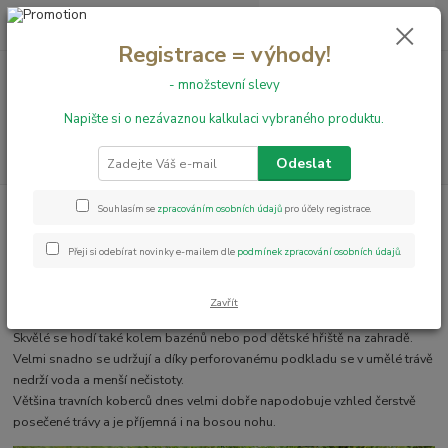
0
ks
+420 731 199 591
za
0,00 Kč
Registrace = výhody!
- množstevní slevy
Menu
Napište si o nezávaznou kalkulaci vybraného produktu.
Hledat
Odeslat
Úvod
Umělé trávy
Souhlasím se
zpracováním osobních údajů
pro účely registrace.
Umělé trávy
Přeji si odebírat novinky e-mailem dle
podmínek zpracování osobních údajů
.
Umělé travní koberce
jsou vynikající alternativou podlahy k dlažbě na
Zavřít
terasách a balkónech bytů a rodinných domů.
Skvělé se hodí také kolem bazénů nebo pod dětské hřiště na zahradě.
Velmi snadno se udržují a díky perforovanému podkladu se v umělé trávě
nedrží voda a menší nečistoty.
Většina travních koberců dnes velmi dobře napodobuje vzhled čerstvě
posečené trávy a je příjemná i na bosou nohu.