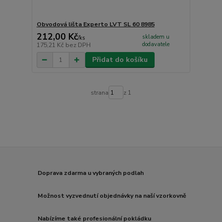
Obvodová lišta Experto LVT SL 60 8985
212,00 Kč
skladem u
/
ks
dodavatele
175,21 Kč
bez DPH
Přidat do košíku
strana
z 1
Doprava zdarma u vybraných podlah
Možnost vyzvednutí objednávky na naší vzorkovně
Nabízíme také profesionální pokládku