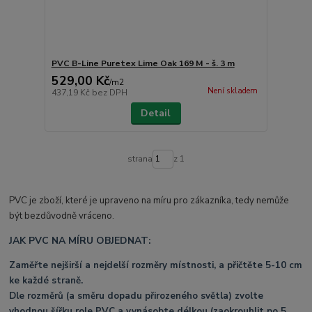
PVC B-Line Puretex Lime Oak 169 M - š. 3 m
529,00 Kč
/
m2
Není skladem
437,19 Kč
bez DPH
Detail
strana
z 1
PVC je zboží, které je upraveno na míru pro zákazníka, tedy nemůže
být bezdůvodně vráceno.
JAK PVC NA MÍRU OBJEDNAT:
Zaměřte nejširší a nejdelší rozměry místnosti, a přičtěte 5-10 cm
ke každé straně.
Dle rozměrů (a směru dopadu přirozeného světla) zvolte
vhodnou šířku role PVC a vynásobte délkou (zaokrouhlit po 5