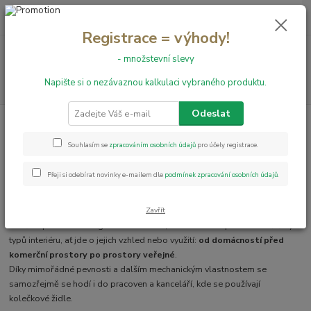
0
ks
+420 731 199 591
za
0,00 Kč
Registrace = výhody!
Menu
- množstevní slevy
Napište si o nezávaznou kalkulaci vybraného produktu.
Hledat
Odeslat
Úvod
PVC podlahy
Puretex
Puretex
Souhlasím se
zpracováním osobních údajů
pro účely registrace.
Přeji si odebírat novinky e-mailem dle
podmínek zpracování osobních údajů
.
Vydařená kolekce zátěžových PVC
PURETEX
na filcovém podkladu
nabízí široký výběr realistických dřevěných dekorů, ale také například
provedení se vzhledem betonu.
Zavřít
To vše v přírodních elegantních barvách, kolekce tak zapadne do většiny
typů interiéru, ať jde o jejich vzhled nebo využití:
od domácností před
komerční prostory po prostory veřejné
.
Díky mimořádné pevnosti a dalším mechanickým vlastnostem se
samozřejmě se hodí i do pracoven a kanceláří, kde se používají
kolečkové židle.