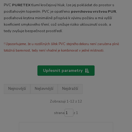
PVC
PURETEX
tlumí kročejový hluk, lze jej pokládat do prostor s
podlahovým topením. PVC je opatřeno
povrchovou vrstvou PUR
,
podlahová krytina minimálně přispívá k vývinu požáru a má vyšší
koeficient smykového tření, což snižuje riziko uklouznutí osob, a
tedy zvyšuje bezpečnost prostředí.
! Upozorňujeme, že u rozdílných šířek PVC stejného dekoru není zaručena plně
totožná barevnost, tedy není vhodné je kombinovat v jedné místnosti.
Upřesnit parametry
Nejnovější
Nejlevnější
Nejdražší
Zobrazuji 1-12 z 12
strana
z 1