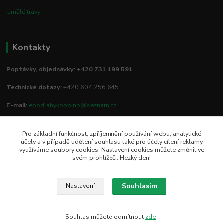
Umělé trávy
Kontakty
Poptávky, objednávky: +420 731 199 591
Technické dotazy:
+420 604 256 645
E-mail:
epodlahykoppino@seznam.cz
Pro základní funkčnost, zpříjemnění používání webu, analytické
Prodejna/vzorkovna:
účely a v případě udělení souhlasu také pro účely cílení reklamy
využíváme soubory cookies. Nastavení cookies můžete změnit ve
Studio Podlah
svém prohlížeči. Hezký den!
Mírové náměstí 16/15
74801 Hlučín
Souhlasím
Nastavení
Souhlas můžete odmítnout
zde
.