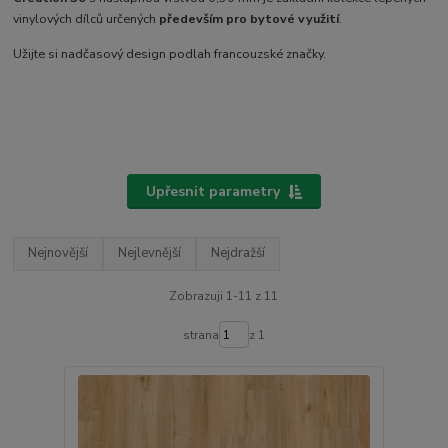
vinylových dílců určených
především pro bytové využití
.
Užijte si nadčasový design podlah francouzské značky.
Upřesnit parametry
Nejnovější
Nejlevnější
Nejdražší
Zobrazuji 1-11 z 11
strana
z 1