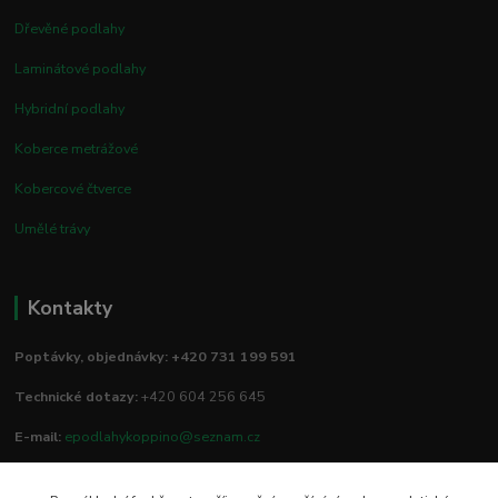
Dřevěné podlahy
Laminátové podlahy
Hybridní podlahy
Koberce metrážové
Kobercové čtverce
Umělé trávy
Kontakty
Poptávky, objednávky: +420 731 199 591
Technické dotazy:
+420 604 256 645
E-mail:
epodlahykoppino@seznam.cz