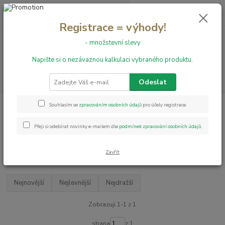
0
ks
+420 731 199 591
za
0,00 Kč
Registrace = výhody!
- množstevní slevy
Menu
Napište si o nezávaznou kalkulaci vybraného produktu.
Hledat
Odeslat
Úvod
Obvodové lišty
Kobercové lišty
Souhlasím se
zpracováním osobních údajů
pro účely registrace.
Kobercové lišty
Přeji si odebírat novinky e-mailem dle
podmínek zpracování osobních údajů
.
Upřesnit parametry
Zavřít
Nejnovější
Nejlevnější
Nejdražší
Zobrazuji 1-1 z 1
strana
z 1