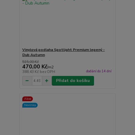
Vinylová podlaha Spotlight Premium lepený -
Dub Autumn
515,00 Kč
470,00 Kč
/
m2
dodání do 14 dní
388,43 Kč
bez DPH
Přidat do košíku
Akce
Novinka