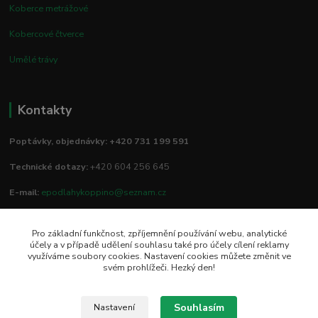
Koberce metrážové
Kobercové čtverce
Umělé trávy
Kontakty
Poptávky, objednávky: +420 731 199 591
Technické dotazy:
+420 604 256 645
E-mail:
epodlahykoppino@seznam.cz
Pro základní funkčnost, zpříjemnění používání webu, analytické
Prodejna/vzorkovna:
účely a v případě udělení souhlasu také pro účely cílení reklamy
využíváme soubory cookies. Nastavení cookies můžete změnit ve
Studio Podlah
svém prohlížeči. Hezký den!
Mírové náměstí 16/15
74801 Hlučín
Souhlasím
Nastavení