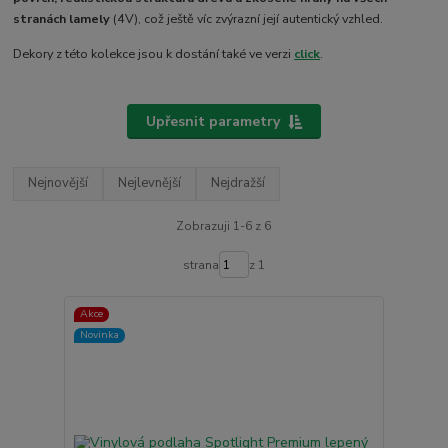
stranách lamely
(4V), což ještě víc zvýrazní její autentický vzhled.
Dekory z této kolekce jsou k dostání také ve verzi
click
.
Upřesnit parametry
Nejnovější
Nejlevnější
Nejdražší
Zobrazuji 1-6 z 6
strana
z 1
Akce
Novinka