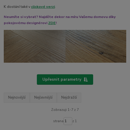
K dostání také v
clickové verzi
.
Neumíte si vybrat? Najděte dekor na míru Vašemu domovu díky
pokojovému designérovi
ZDE
!
Upřesnit parametry
Nejnovější
Nejlevnější
Nejdražší
Zobrazuji 1-7 z 7
strana
z 1