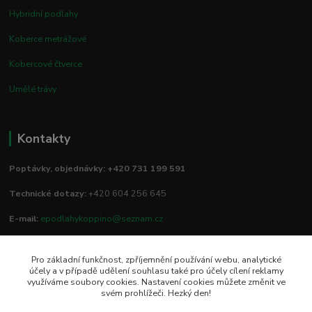
Hybridní podlahy
Koberce metrážové
Kobercové čtverce
Umělé trávy
Kontakty
Poptávky, objednávky: +420 731 199 591
Technické dotazy:
+420 604 256 645
E-mail:
epodlahykoppino@seznam.cz
Pro základní funkčnost, zpříjemnění používání webu, analytické
Prodejna/vzorkovna:
účely a v případě udělení souhlasu také pro účely cílení reklamy
využíváme soubory cookies. Nastavení cookies můžete změnit ve
Studio Podlah
svém prohlížeči. Hezký den!
Mírové náměstí 16/15