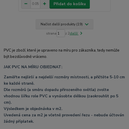
Přidat do košíku
Načíst další produkty (19)
strana
z 2
další
PVC je zboží, které je upraveno na míru pro zákazníka, tedy nemůže
být bezdůvodně vráceno.
JAK PVC NA MÍRU OBJEDNAT:
Zaměřte nejširší a nejdelší rozměry místnosti, a přičtěte 5-10 cm
ke každé straně.
Dle rozměrů (a směru dopadu přirozeného světla) zvolte
vhodnou šířku role PVC a vynásobte délkou (zaokrouhlit po 5
cm).
Výsledkem je objednávka v m2.
Uvedená cena za m2 je včetně provedení řezu - nebude účtován
žádný příplatek.