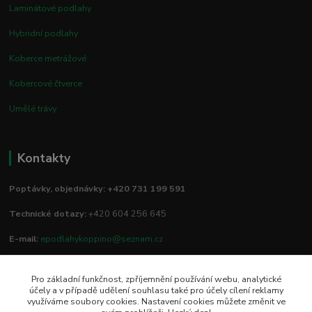
Laminátové podlahy
Hybridní podlahy
Koberce metrážové
Kobercové čtverce
Umělé trávy
Kontakty
Poptávky, objednávky: +420 731 199 591
Technické dotazy:
+420 604 256 645
E-mail:
epodlahykoppino@seznam.cz
Pro základní funkčnost, zpříjemnění používání webu, analytické
Prodejna/vzorkovna:
účely a v případě udělení souhlasu také pro účely cílení reklamy
využíváme soubory cookies. Nastavení cookies můžete změnit ve
Studio Podlah