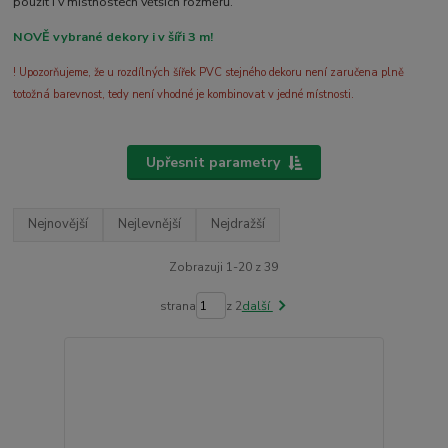
použít i v místnostech větších rozměrů.
NOVĚ vybrané dekory i v šíři 3 m!
! Upozorňujeme, že u rozdílných šířek PVC stejného dekoru není zaručena plně
totožná barevnost, tedy není vhodné je kombinovat v jedné místnosti.
Upřesnit parametry
Nejnovější
Nejlevnější
Nejdražší
Zobrazuji 1-20 z 39
strana
z 2
další