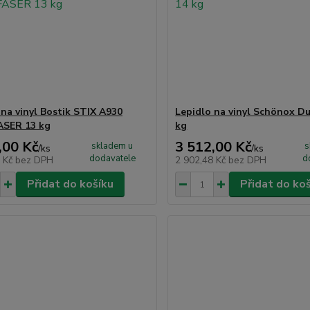
 na vinyl Bostik STIX A930
Lepidlo na vinyl Schönox Du
ASER 13 kg
kg
,00 Kč
3 512,00 Kč
skladem u
s
/
ks
/
ks
dodavatele
d
2 Kč
bez DPH
2 902,48 Kč
bez DPH
Přidat do košíku
Přidat do ko