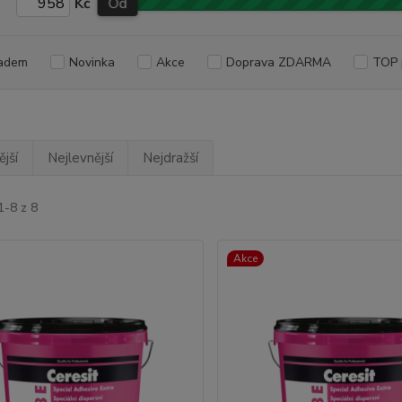
Kč
Od
adem
Novinka
Akce
Doprava ZDARMA
TOP 
jší
Nejlevnější
Nejdražší
1-8 z 8
Akce