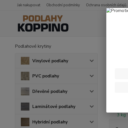
Jak nakupovat
Obchodní podmínky
Ochrana osobních údajů
Podlahové krytiny
Úvod
L
Lepi
Vinylové podlahy
Nejpro
PVC podlahy
Dřevěné podlahy
1.
Laminátové podlahy
Hybridní podlahy