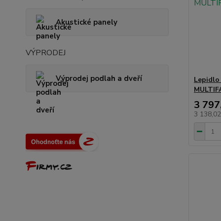
Akustické panely
VÝPRODEJ
Výprodej podlah a dveří
Lepidlo
MULTIF
3 797
3 138,0