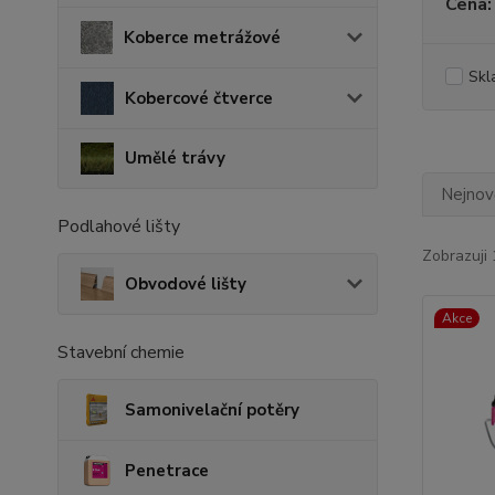
Cena:
Koberce metrážové
Skl
Kobercové čtverce
Umělé trávy
Nejnově
Podlahové lišty
Zobrazuji 
Obvodové lišty
Akce
Stavební chemie
Samonivelační potěry
Penetrace