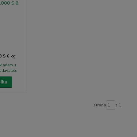
0 S 6 kg
kladem u
odavatele
šíku
strana
z 1