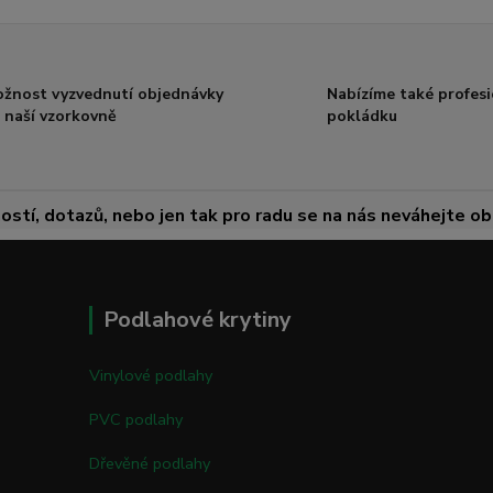
žnost vyzvednutí objednávky
Nabízíme také profesi
 naší vzorkovně
pokládku
ostí, dotazů, nebo jen tak pro radu se na nás neváhejte obr
Podlahové krytiny
Vinylové podlahy
PVC podlahy
Dřevěné podlahy