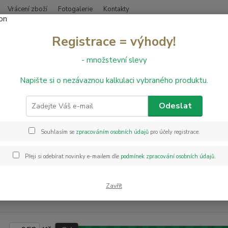
Vrácení zboží
Fotogalerie
Kontakty
Nevíte
Registrace = výhody!
Hledat
+420
- množstevní slevy
Napište si o nezávaznou kalkulaci vybraného produktu.
epidla
Lepidla na vinylové podlahy
dla na vinylové podlahy
Odeslat
Souhlasím se
zpracováním osobních údajů
pro účely registrace.
dávanější
Přeji si odebírat novinky e-mailem dle
podmínek zpracování osobních údajů
.
sk
Lepidlo na vinyl Schönox Durocoll 3 kg
do
Zavřít