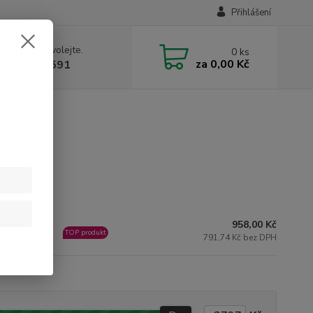
Přihlášení
 si rady? Zavolejte.
0
ks
za
0,00 Kč
 731 199 591
958,00 Kč
ladem u
TOP produkt
davatele
791,74 Kč bez DPH