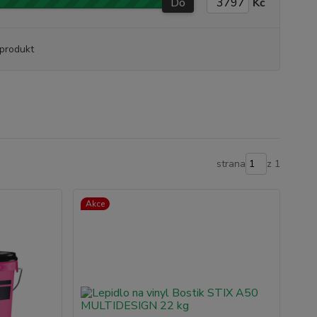
Do
Kč
produkt
strana
z 1
Akce