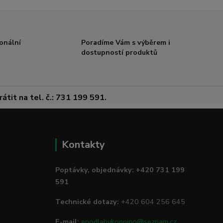
onální
Poradíme Vám s výběrem i
dostupností produktů
átit na tel. č.: 731 199 591.
Kontakty
Poptávky, objednávky: +420 731 199
591
Technické dotazy:
+420 604 256 645
E-mail:
epodlahykoppino@seznam.cz