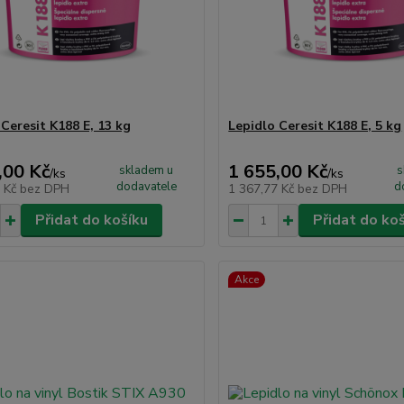
 Ceresit K188 E, 13 kg
Lepidlo Ceresit K188 E, 5 kg
,00 Kč
1 655,00 Kč
skladem u
s
/
ks
/
ks
dodavatele
d
0 Kč
bez DPH
1 367,77 Kč
bez DPH
Přidat do košíku
Přidat do ko
Akce