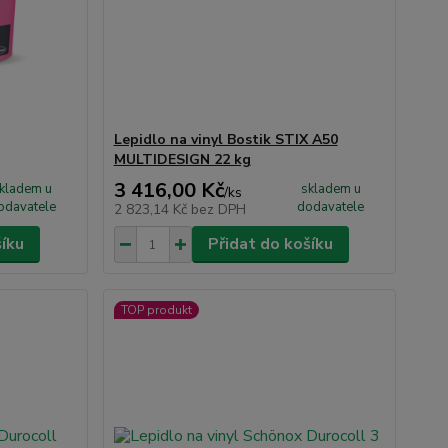
Lepidlo na vinyl Bostik STIX A50
MULTIDESIGN 22 kg
3 416,00 Kč
kladem u
skladem u
/
ks
odavatele
dodavatele
2 823,14 Kč
bez DPH
šíku
Přidat do košíku
TOP produkt