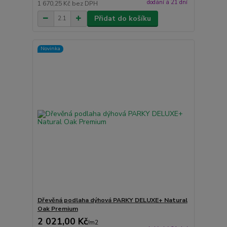
dodání á 21 dní
1 670,25 Kč
bez DPH
Přidat do košíku
Novinka
Dřevěná podlaha dýhová PARKY DELUXE+ Natural
Oak Premium
2 021,00 Kč
/
m2