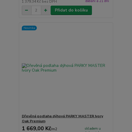
dodání á 21 dní
1 379,34 Kč
bez DPH
Přidat do košíku
Novinka
Dřevěná podlaha dýhová PARKY MASTER Ivory
Oak Premium
1 669,00 Kč
skladem u
/
m2