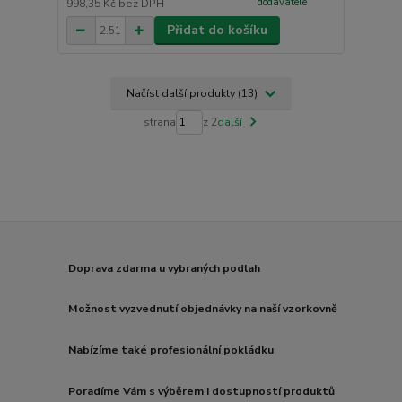
dodavatele
998,35 Kč
bez DPH
Přidat do košíku
Načíst další produkty (13)
strana
z 2
další
Doprava zdarma u vybraných podlah
Možnost vyzvednutí objednávky na naší vzorkovně
Nabízíme také profesionální pokládku
Poradíme Vám s výběrem i dostupností produktů