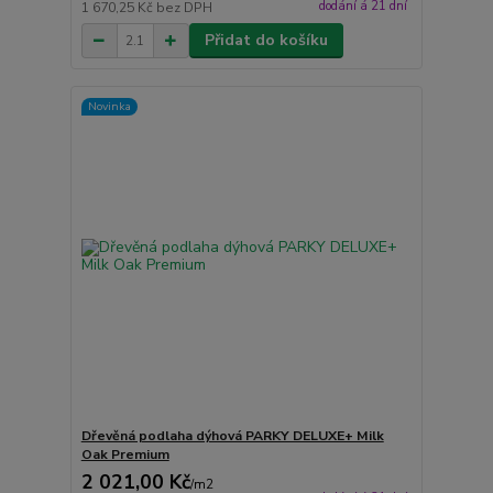
dodání á 21 dní
1 670,25 Kč
bez DPH
Přidat do košíku
Novinka
Dřevěná podlaha dýhová PARKY DELUXE+ Milk
Oak Premium
2 021,00 Kč
/
m2