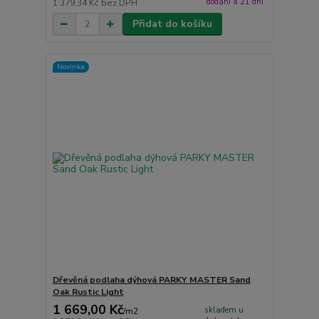
dodání á 21 dní
1 379,34 Kč
bez DPH
Přidat do košíku
Novinka
Dřevěná podlaha dýhová PARKY MASTER Sand
Oak Rustic Light
1 669,00 Kč
skladem u
/
m2