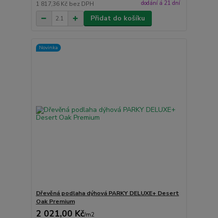
dodání á 21 dní
1 817,36 Kč
bez DPH
Přidat do košíku
Novinka
Dřevěná podlaha dýhová PARKY DELUXE+ Desert
Oak Premium
2 021,00 Kč
/
m2