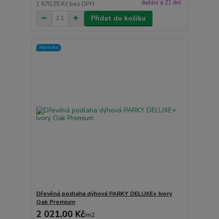
dodání á 21 dní
1 670,25 Kč
bez DPH
Přidat do košíku
Novinka
Dřevěná podlaha dýhová PARKY DELUXE+ Ivory
Oak Premium
2 021,00 Kč
/
m2