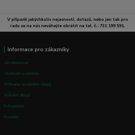
V případě jakýchkoliv nejasností, dotazů, nebo jen tak pro
radu se na nás neváhejte obrátit na tel. č.: 731 199 591.
Informace pro zákazníky
Jak nakupovat
Obchodní podmínky
Ochrana osobních údajů
Vrácení zboží
Fotogalerie
Kontakty