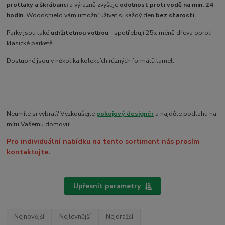
protlaky a škrábanci
a výrazně zvyšuje
odolnost proti vodě na min. 24
hodin.
Woodshield vám umožní užívat si každý den
bez starostí.
Parky jsou také
udržitelnou volbou
- spotřebují 25x méně dřeva oproti
klasické parketě.
Dostupné jsou v několika kolekcích různých formátů lamel:
Neumíte si vybrat? Vyzkoušejte
pokojový designér
a najděte podlahu na
míru Vašemu domovu!
Pro individuální nabídku na tento sortiment nás prosím
kontaktujte.
Upřesnit parametry
Nejnovější
Nejlevnější
Nejdražší