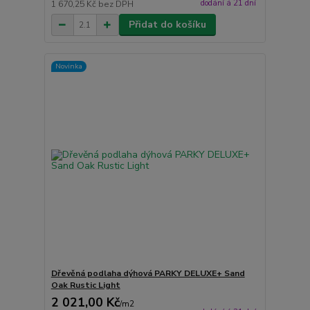
dodání á 21 dní
1 670,25 Kč
bez DPH
Přidat do košíku
Novinka
Dřevěná podlaha dýhová PARKY DELUXE+ Sand
Oak Rustic Light
2 021,00 Kč
/
m2