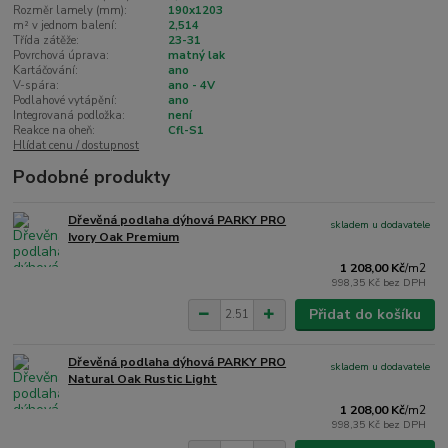
Rozměr lamely (mm):
190x1203
m² v jednom balení:
2,514
Třída zátěže:
23-31
Povrchová úprava:
matný lak
Kartáčování:
ano
V-spára:
ano - 4V
Podlahové vytápění:
ano
Integrovaná podložka:
není
Reakce na oheň:
Cfl-S1
Hlídat cenu / dostupnost
Podobné produkty
Dřevěná podlaha dýhová PARKY PRO
skladem u dodavatele
Ivory Oak Premium
1 208,00 Kč
/
m2
998,35 Kč
bez DPH
Přidat do košíku
Dřevěná podlaha dýhová PARKY PRO
skladem u dodavatele
Natural Oak Rustic Light
1 208,00 Kč
/
m2
998,35 Kč
bez DPH