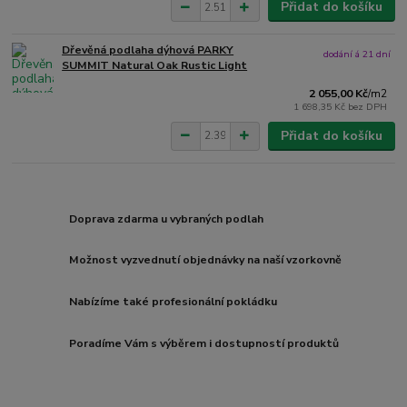
Přidat do košíku
Dřevěná podlaha dýhová PARKY
dodání á 21 dní
SUMMIT Natural Oak Rustic Light
2 055,00 Kč
/
m2
1 698,35 Kč
bez DPH
Přidat do košíku
Doprava zdarma u vybraných podlah
Možnost vyzvednutí objednávky na naší vzorkovně
Nabízíme také profesionální pokládku
Poradíme Vám s výběrem i dostupností produktů