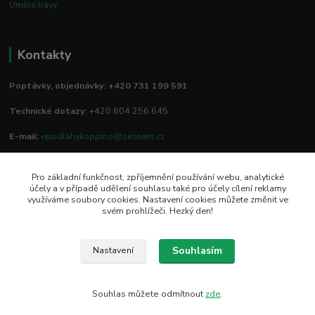
Umělé trávy
Kontakty
Poptávky, objednávky: +420 731 199 591
Technické dotazy:
+420 604 256 645
E-mail:
epodlahykoppino@seznam.cz
Pro základní funkčnost, zpříjemnění používání webu, analytické
Prodejna/vzorkovna:
účely a v případě udělení souhlasu také pro účely cílení reklamy
využíváme soubory cookies. Nastavení cookies můžete změnit ve
Studio Podlah
svém prohlížeči. Hezký den!
Mírové náměstí 16/15
74801 Hlučín
Souhlasím
Nastavení
Souhlas můžete odmítnout
zde
.
Vytvořeno na
Eshop-rychle.cz