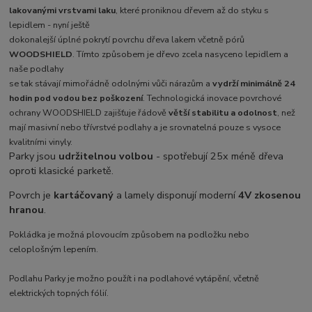
lakovanými vrstvami laku
, které proniknou dřevem až do styku s
lepidlem - nyní ještě
dokonalejší úplné pokrytí povrchu dřeva lakem včetně pórů
WOODSHIELD
. Tímto způsobem je dřevo zcela nasyceno lepidlem a
naše podlahy
se tak stávají mimořádně odolnými vůči nárazům a
vydrží minimálně 24
hodin pod vodou bez poškození
. Technologická inovace povrchové
ochrany WOODSHIELD zajišťuje řádově
větší stabilitu a odolnost
, než
mají masivní nebo třívrstvé podlahy a je srovnatelná pouze s vysoce
kvalitními vinyly.
Parky jsou
udržitelnou volbou
- spotřebují 25x méně dřeva
oproti klasické parketě.
Povrch je
kartáčovaný
a lamely disponují moderní
4V zkosenou
hranou
.
Pokládka je možná plovoucí
m způsobem na podložku nebo
celoplošným lepením.
Podlahu Parky je možno použít i na podlahové vytápění, včetně
elektrických topných fólií.