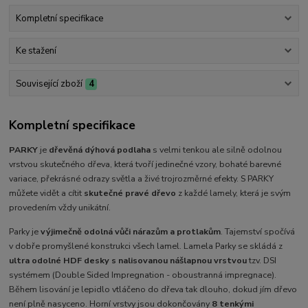
Kompletní specifikace
Ke stažení
Související zboží
4
Kompletní specifikace
PARKY
je
dřevěná dýhová podlaha
s velmi tenkou ale silně odolnou
vrstvou skutečného dřeva, která tvoří
jedinečné vzory, bohaté barevné
variace, překrásné odrazy světla a živé trojrozměrné efekty. S PARKY
můžete vidět a cítit
skutečné pravé dřevo
z každé lamely, která je svým
provedením vždy unikátní.
Parky je
výjimečně odolná vůči nárazům a protlakům
. Tajemství spočívá
v dobře promyšlené konstrukci všech lamel. Lamela Parky se skládá z
ultra odolné HDF desky s nalisovanou nášlapnou vrstvou
tzv. DSI
systémem (Double Sided Impregnation - oboustranná impregnace).
Během lisování je lepidlo vtláčeno do dřeva tak dlouho, dokud jím dřevo
není plně nasyceno. Horní vrstvy jsou dokončovány
8 tenkými