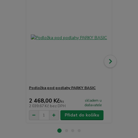
Podložka pod podlahy PARKY BASIC
Podložka p
2 468,00 Kč
4 864,00
skladem u
/
ks
dodavatele
2 039,67 Kč
bez DPH
4 019,83 Kč
Přidat do košíku