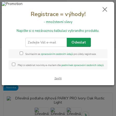
0
ks
+420 731 199 591
za
0,00 Kč
Registrace = výhody!
- množstevní slevy
Menu
Napište si o nezávaznou kalkulaci vybraného produktu.
Hledat
Odeslat
Úvod
Dřevěné podlahy
Dřevěná podlaha dýhová PARKY PRO Ivory Oak
Souhlasím se
zpracováním osobních údajů
pro účely registrace.
Rustic Light
Přeji si odebírat novinky e-mailem dle
podmínek zpracování osobních údajů
.
Dřevěná podlaha dýhová PARKY
PRO Ivory Oak Rustic Light
Zavřít
Novinka