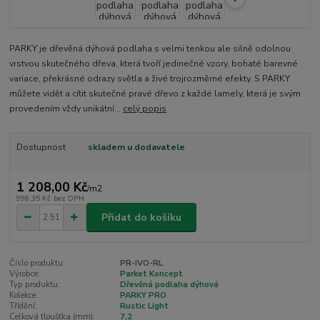
PARKY je dřevěná dýhová podlaha s velmi tenkou ale silně odolnou
vrstvou skutečného dřeva, která tvoří jedinečné vzory, bohaté barevné
variace, překrásné odrazy světla a živé trojrozměrné efekty. S PARKY
můžete vidět a cítit skutečné pravé dřevo z každé lamely, která je svým
provedením vždy unikátní...
celý popis
Dostupnost
skladem u dodavatele
1 208,00 Kč
/
m2
998,35 Kč
bez DPH
Přidat do košíku
Číslo produktu:
PR-IVO-RL
Výrobce:
Parket Koncept
Typ produktu:
Dřevěná podlaha dýhová
Kolekce:
PARKY PRO
Třídění:
Rustic Light
Celková tloušťka (mm):
7,2