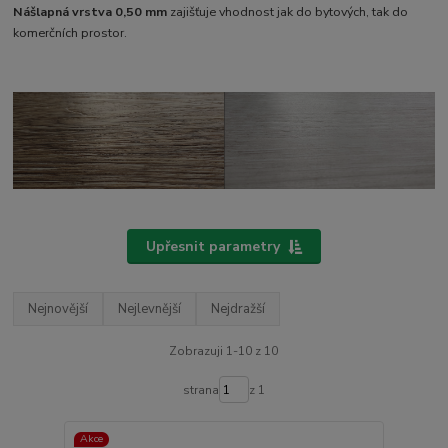
Nášlapná vrstva 0,50 mm
zajišťuje vhodnost jak do bytových, tak do
komerčních prostor.
Upřesnit parametry
Nejnovější
Nejlevnější
Nejdražší
Zobrazuji 1-10 z 10
strana
z 1
Akce