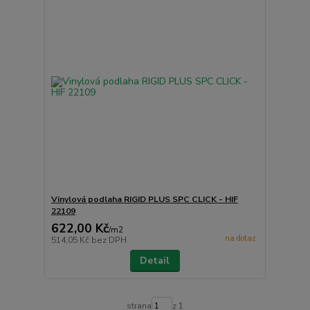
Vinylová podlaha RIGID PLUS SPC CLICK - HIF
22109
622,00 Kč
/
m2
na dotaz
514,05 Kč
bez DPH
Detail
strana
z 1