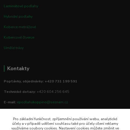
Laminátové podlahy
Hybridní podlahy
Koberce metrážové
Kobercové čtverce
Umělé trávy
Kontakty
Poptávky, objednávky: +420 731 199 591
Technické dotazy:
+420 604 256 645
E-mail:
epodlahykoppino@seznam.cz
Pro základní funkčnost, zpříjemnění používání webu, analytické
Prodejna/vzorkovna:
účely a v případě udělení souhlasu také pro účely cílení reklamy
využíváme soubory cookies. Nastavení cookies můžete změnit ve
Studio Podlah