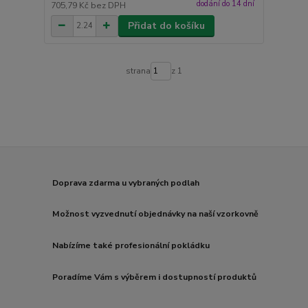
dodání do 14 dní
705,79 Kč
bez DPH
Přidat do košíku
strana
z 1
Doprava zdarma u vybraných podlah
Možnost vyzvednutí objednávky na naší vzorkovně
Nabízíme také profesionální pokládku
Poradíme Vám s výběrem i dostupností produktů