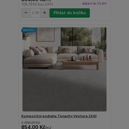
/
m2
dodání do 14 dní
705,79 Kč
bez DPH
Přidat do košíku
Novinka
Kompozitní podlaha Tenacity Ventura 1543
1 086,00 Kč
854,00 Kč
/
m2