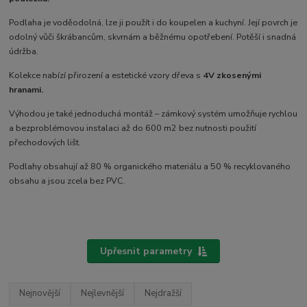
Podlaha je voděodolná, lze ji použít i do koupelen a kuchyní. Její povrch je
odolný vůči škrábancům, skvrnám a běžnému opotřebení. Potěší i snadná
údržba.
Kolekce nabízí přirození a estetické vzory dřeva s
4V zkosenými
hranami.
Výhodou je také jednoduchá montáž – zámkový systém umožňuje rychlou
a bezproblémovou instalaci až do 600 m2 bez nutnosti použití
přechodových lišt.
Podlahy obsahují až 80 % organického materiálu a 50 % recyklovaného
obsahu a jsou zcela bez PVC.
Upřesnit parametry
Nejnovější
Nejlevnější
Nejdražší