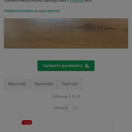
Vybrané dekory možno zakoupit také v
clickové
verzi.
Objektová kvalita za cenu bytové!
Upřesnit parametry
Nejnovější
Nejlevnější
Nejdražší
Zobrazuji 1-6 z 6
strana
z 1
Akce