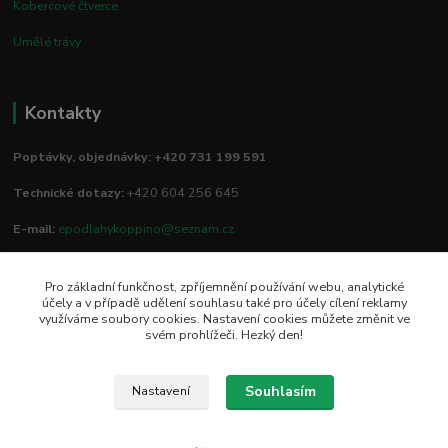
Kobercové čtverce
Umělé trávy
Kontakty
Poptávky, objednávky: +420 731 199 591
Technické dotazy:
+420 604 256 645
E-mail:
epodlahykoppino@seznam.cz
Pro základní funkčnost, zpříjemnění používání webu, analytické
Prodejna/vzorkovna:
účely a v případě udělení souhlasu také pro účely cílení reklamy
využíváme soubory cookies. Nastavení cookies můžete změnit ve
Studio Podlah
svém prohlížeči. Hezký den!
Mírové náměstí 16/15
74801 Hlučín
Souhlasím
Nastavení