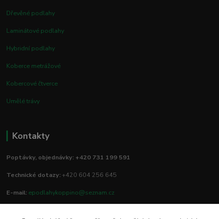
Dřevěné podlahy
Laminátové podlahy
Hybridní podlahy
Koberce metrážové
Kobercové čtverce
Umělé trávy
Kontakty
Poptávky, objednávky: +420 731 199 591
Technické dotazy:
+420 604 256 645
E-mail:
epodlahykoppino@seznam.cz