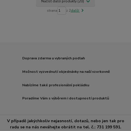
Načíst další produkty (20)
strana
z 2
další
Doprava zdarma u vybraných podlah
Možnost vyzvednutí objednávky na naší vzorkovně
Nabízíme také profesionální pokládku
Poradíme Vám s výběrem i dostupností produktů
V případě jakýchkoliv nejasností, dotazů, nebo jen tak pro
radu se na nás neváhejte obrátit na tel. č.: 731 199 591.