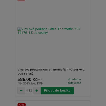
Vinylová podlaha Fatra Thermofix PRO 14176-1
Dub selský
586,00 Kč
skladem u
/
m2
dodavatele
484,30 Kč
bez DPH
Přidat do košíku
Akce