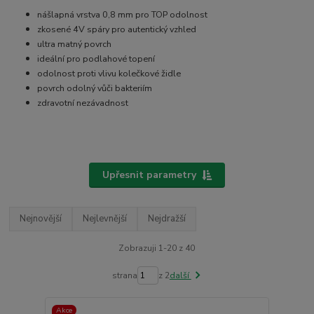
nášlapná vrstva 0,8 mm pro TOP odolnost
zkosené 4V spáry pro autentický vzhled
ultra matný povrch
ideální pro podlahové topení
odolnost proti vlivu kolečkové židle
povrch odolný vůči bakteriím
zdravotní nezávadnost
Upřesnit parametry
Nejnovější
Nejlevnější
Nejdražší
Zobrazuji 1-20 z 40
strana
z 2
další
Akce