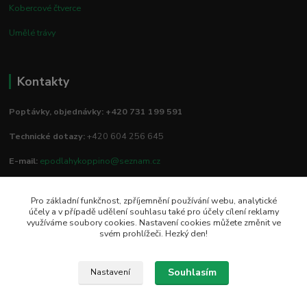
Kobercové čtverce
Umělé trávy
Kontakty
Poptávky, objednávky: +420 731 199 591
Technické dotazy:
+420 604 256 645
E-mail:
epodlahykoppino@seznam.cz
Pro základní funkčnost, zpříjemnění používání webu, analytické
Prodejna/vzorkovna:
účely a v případě udělení souhlasu také pro účely cílení reklamy
využíváme soubory cookies. Nastavení cookies můžete změnit ve
Studio Podlah
svém prohlížeči. Hezký den!
Mírové náměstí 16/15
74801 Hlučín
Souhlasím
Nastavení