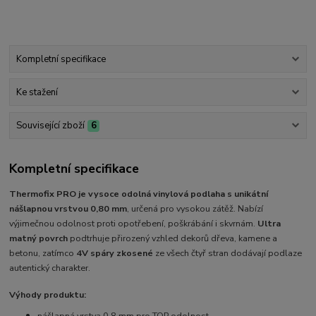
Kompletní specifikace
Ke stažení
Související zboží
6
Kompletní specifikace
Thermofix PRO je
vysoce odolná vinylová podlaha
s unikátní
nášlapnou vrstvou 0,80 mm
, určená pro vysokou zátěž. Nabízí
výjimečnou odolnost proti opotřebení, poškrábání i skvrnám.
Ultra
matný povrch
podtrhuje přirozený vzhled dekorů dřeva, kamene a
betonu, zatímco
4V spáry zkosené
ze všech čtyř stran dodávají podlaze
autentický charakter.
Výhody produktu:
nášlapná vrstva 0,8 mm pro TOP odolnost