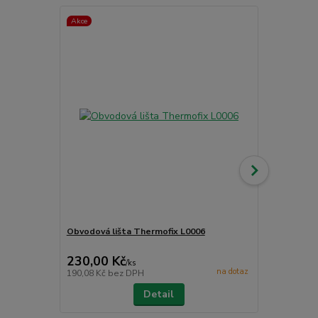
Akce
Obvodová lišta Thermofix L0006
Čistící příp
CC - PU čist
230,00 Kč
265,00 K
/
ks
na dotaz
190,08 Kč
bez DPH
219,01 Kč
be
Detail