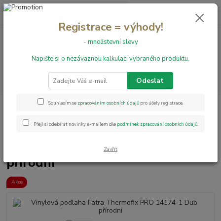
0
ks
+420 731 199 591
za
0,00 Kč
Registrace = výhody!
- množstevní slevy
Menu
Napište si o nezávaznou kalkulaci vybraného produktu.
Hledat
Odeslat
Úvod
Vinylové podlahy
LEPENÉ
Thermofix PRO
Vinylová
Souhlasím se
zpracováním osobních údajů
pro účely registrace.
podlaha Fatra Thermofix PRO 14174-1 Dub přírodní
Přeji si odebírat novinky e-mailem dle
podmínek zpracování osobních údajů
.
Vinylová podlaha Fatra
Thermofix PRO 14174-1 Dub
Zavřít
přírodní
Akce