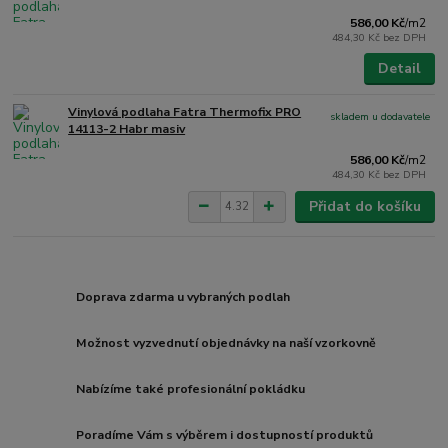
586,00 Kč
/
m2
484,30 Kč
bez DPH
Detail
Vinylová podlaha Fatra Thermofix PRO
skladem u dodavatele
14113-2 Habr masiv
586,00 Kč
/
m2
484,30 Kč
bez DPH
Přidat do košíku
Doprava zdarma u vybraných podlah
Možnost vyzvednutí objednávky na naší vzorkovně
Nabízíme také profesionální pokládku
Poradíme Vám s výběrem i dostupností produktů