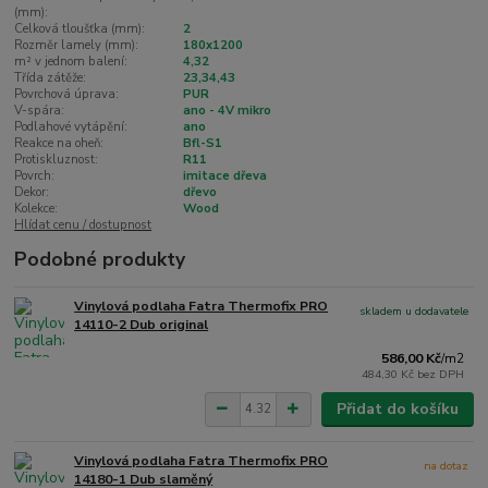
(mm):
Celková tloušťka (mm):
2
Rozměr lamely (mm):
180x1200
m² v jednom balení:
4,32
Třída zátěže:
23,34,43
Povrchová úprava:
PUR
V-spára:
ano - 4V mikro
Podlahové vytápění:
ano
Reakce na oheň:
Bfl-S1
Protiskluznost:
R11
Povrch:
imitace dřeva
Dekor:
dřevo
Kolekce:
Wood
Hlídat cenu / dostupnost
Podobné produkty
Vinylová podlaha Fatra Thermofix PRO
skladem u dodavatele
14110-2 Dub original
586,00 Kč
/
m2
484,30 Kč
bez DPH
Přidat do košíku
Vinylová podlaha Fatra Thermofix PRO
na dotaz
14180-1 Dub slaměný