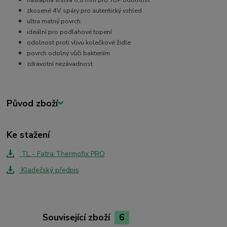
zkosené 4V spáry pro autentický vzhled
ultra matný povrch
ideální pro podlahové topení
odolnost proti vlivu kolečkové židle
povrch odolný vůči bakteriím
zdravotní nezávadnost
Původ zboží
Ke stažení
TL - Fatra Thermofix PRO
Kladečský předpis
Související zboží
6