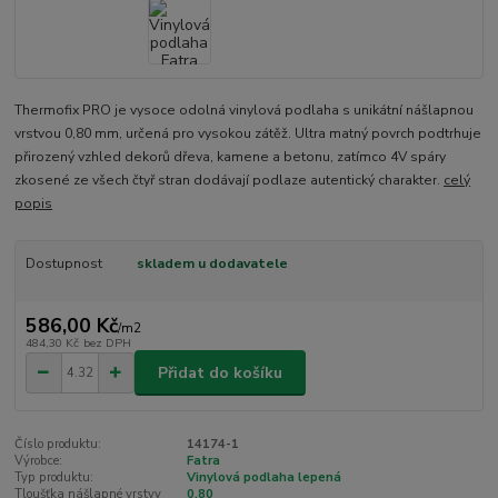
Thermofix PRO je vysoce odolná vinylová podlaha s unikátní nášlapnou
vrstvou 0,80 mm, určená pro vysokou zátěž. Ultra matný povrch podtrhuje
přirozený vzhled dekorů dřeva, kamene a betonu, zatímco 4V spáry
zkosené ze všech čtyř stran dodávají podlaze autentický charakter.
celý
popis
Dostupnost
skladem u dodavatele
586,00 Kč
/
m2
484,30 Kč
bez DPH
Přidat do košíku
Číslo produktu:
14174-1
Výrobce:
Fatra
Typ produktu:
Vinylová podlaha lepená
Tloušťka nášlapné vrstvy
0,80