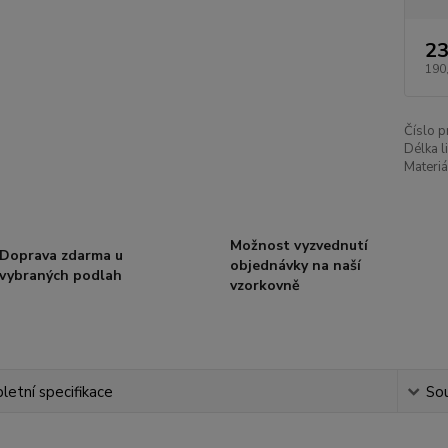
23
190
Číslo p
Délka li
Materiá
Možnost vyzvednutí
Doprava zdarma u
objednávky na naší
vybraných podlah
vzorkovně
etní specifikace
Sou