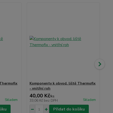
 Thermofix
Komponenty k obvod. liště Thermofix
Ko
- vnitřní roh
- v
40,00 Kč
40
/
ks
Skladem
Skladem
33,06 Kč
bez DPH
33
šíku
Přidat do košíku