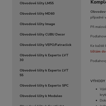
Komple
Obvodové lišty LM55
Obvodové
Obvodové lišty MD60
případné 
Obvodové lišty Image
Při malov
Obvodové lišty CUBU Decor
Podlahové 
Obvodové lišty VEPO/Fatraclick
Ke každé b
lištám d
Obvodové lišty k Experto LVT
30
Podlahový
Obvodové lišty k Experto LVT
55
VÝHODY
Obvodové lišty k Experto SPC
Výs
kry
Obvodové lišty k Moduleo
Doko