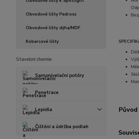
Jed
Obvodové lišty k Spotlight
Odpa
Obvodové lišty Pedross
Bez
Obvodové lišty dýha/MDF
SPECIFI
Kobercové lišty
Dél
Stavební chemie
Výš
Měkč
Skl
Samonivelační potěry
Mat
Penetrace
Původ 
Lepidla
Čištění a údržba podlah
Souvise