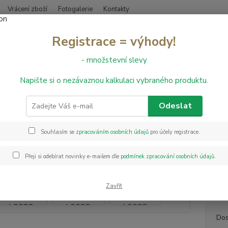
Vrácení zboží
Fotogalerie
Kontakty
Nevíte
Registrace = výhody!
Hledat
+420
- množstevní slevy
Napište si o nezávaznou kalkulaci vybraného produktu.
bvodové lišty
Obvodové lišty Thermofix
Obvodová lišta Thermof
dová lišta Thermofix L0038
Odeslat
Souhlasím se
zpracováním osobních údajů
pro účely registrace.
Obvodo
konstr
Přeji si odebírat novinky e-mailem dle
podmínek zpracování osobních údajů
.
případ
ukrytí
pouhým
Zavřít
Dos