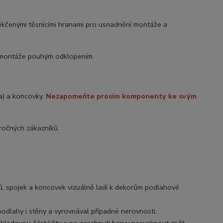
ěkčenými těsnícími hranami pro usnadnění montáže a
demontáže pouhým odklopením.
ka) a koncovky.
Nezapomeňte prosím komponenty ke svým
ročných zákazníků.
ů, spojek a koncovek vizuálně ladí k dekorům podlahové
 podlahy i stěny a vyrovnával případné nerovnosti.