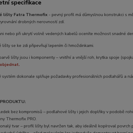
tní specifikace
 lišty Fatra Thermofix
- pevný profil má důmyslnou konstrukci s m
vyrovnání drobných nerovností zdí.
áni nebo při ukrytí volně vedených kabelů oceníte možnost snadné 
lišty se ke zdi připevňují lepením či hmoždinkami.
arvě lišty jsou i komponenty – vnitřní a vnější roh, krytka spoje (spoj
oobjednat.
 systém dokonale splňuje požadavky profesionálních podlahářů a ná
 PRODUKTU:
ledek bez kompromisů – podlahové lišty i jejich doplňky v podobě roh
tiny Thermofix PRO.
nalý tvar – profil lišty byl navržen tak, aby ideálně kopíroval povrch