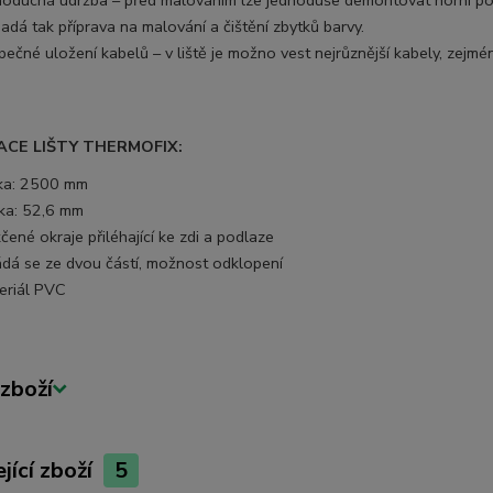
noduchá údržba – před malováním lze jednoduše demontovat horní poh
dá tak příprava na malování a čištění zbytků barvy.
pečné uložení kabelů – v liště je možno vest nejrůznější kabely, zej
KACE LIŠTY THERMOFIX:
ka: 2500 mm
ka: 52,6 mm
ené okraje přiléhající ke zdi a podlaze
ádá se ze dvou částí, možnost odklopení
eriál PVC
zboží
jící zboží
5