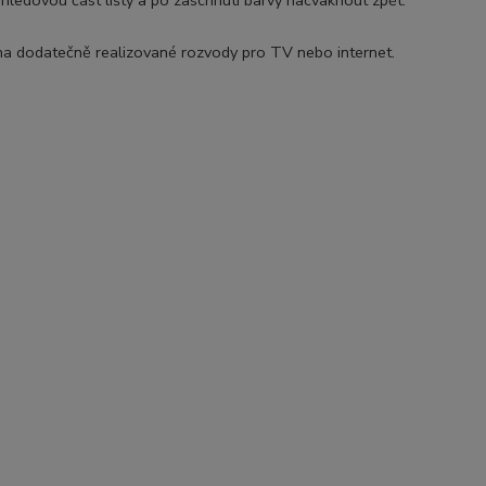
ledovou část lišty a po zaschnuti barvy nacvaknout zpět.
ména dodatečně realizované rozvody pro TV nebo internet.