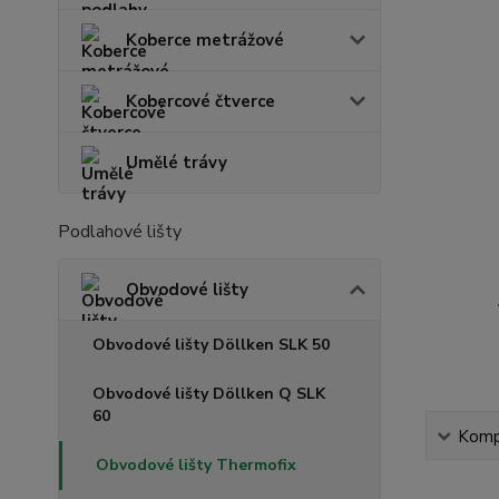
Koberce metrážové
Kobercové čtverce
Umělé trávy
Podlahové lišty
Obvodové lišty
Obvodové lišty Döllken SLK 50
Obvodové lišty Döllken Q SLK
60
Kompl
Obvodové lišty Thermofix