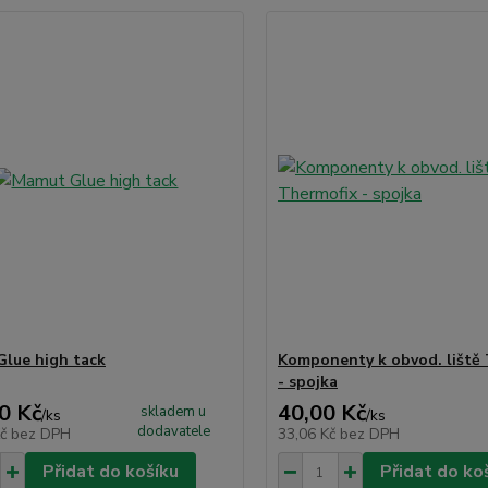
lue high tack
Komponenty k obvod. liště
- spojka
0 Kč
40,00 Kč
skladem u
/
ks
/
ks
dodavatele
Kč
bez DPH
33,06 Kč
bez DPH
Přidat do košíku
Přidat do ko