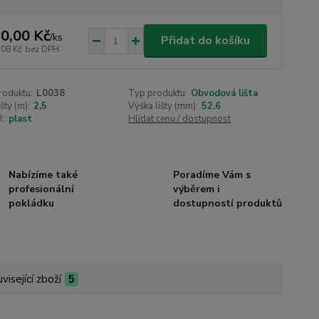
0,00 Kč
/
ks
Přidat do košíku
,08 Kč
bez DPH
roduktu:
L0038
Typ produktu:
Obvodová lišta
šty (m):
2,5
Výška lišty (mm):
52,6
l:
plast
Hlídat cenu / dostupnost
Nabízíme také
Poradíme Vám s
profesionální
výběrem i
pokládku
dostupností produktů
visející zboží
5