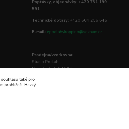
Poptávky, objednávky: +420 731 199
591
Technické dotazy:
+420 604 256 645
E-mail:
epodlahykoppino@seznam.cz
Prodejna/vzorkovna:
Studio Podlah
Mírové náměstí 16/15
74801 Hlučín
í souhlasu také pro
m prohlížeči. Hezký
Vytvořeno na
Eshop-rychle.cz