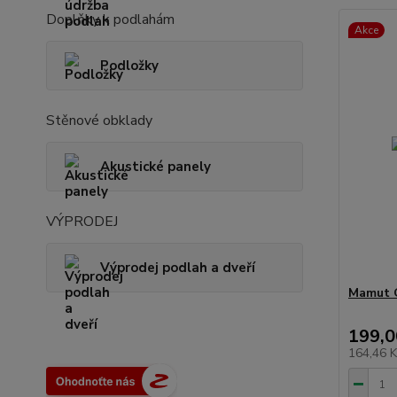
Doplňky k podlahám
Akce
Podložky
Stěnové obklady
Akustické panely
VÝPRODEJ
Výprodej podlah a dveří
Mamut G
199,0
164,46 