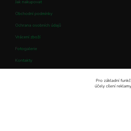
Jak nakupovat
Obchodní podmínky
Ochrana osobních údajů
Vrácení zboží
Fotogalerie
Kontakty
Pro základní funkč
účely cílení rekla