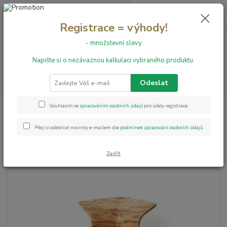
0
ks
+420 731 199 591
za
0,00 Kč
Registrace = výhody!
- množstevní slevy
Menu
Napište si o nezávaznou kalkulaci vybraného produktu.
Hledat
Odeslat
Úvod
Obvodové lišty
Obvodové lišty Thermofix
Komponenty k obvod.
Souhlasím se
zpracováním osobních údajů
pro účely registrace.
liště Thermofix - vnitřní roh
Přeji si odebírat novinky e-mailem dle
podmínek zpracování osobních údajů
.
Komponenty k obvod. liště
Thermofix - vnitřní roh
Zavřít