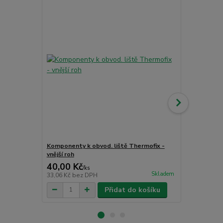
Komponenty k obvod. liště Thermofix -
Komponenty 
vnější roh
spojka
40,00 Kč
40,00 Kč
/
ks
Skladem
33,06 Kč
bez DPH
33,06 Kč
bez
Přidat do košíku