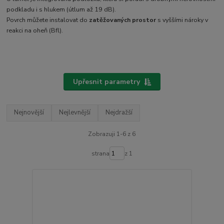
podkladu i s hlukem (útlum až 19 dB).
Povrch můžete instalovat do
zatěžovaných prostor
s vyššími nároky v
reakci na oheň (Bfl).
Upřesnit parametry
Nejnovější
Nejlevnější
Nejdražší
Zobrazuji 1-6 z 6
strana
z 1