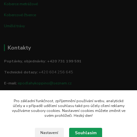
Koberce metrážové
Kobercové čtverce
Umělé trávy
Kontakty
Poptávky, objednávky: +420 731 199 591
Technické dotazy:
+420 604 256 645
E-mail:
epodlahykoppino@seznam.cz
Pro základní funkčnost, zpříjemnění používání webu, analytické
Prodejna/vzorkovna:
účely a v případě udělení souhlasu také pro účely cílení reklamy
využíváme soubory cookies. Nastavení cookies můžete změnit ve
Studio Podlah
svém prohlížeči. Hezký den!
Mírové náměstí 16/15
74801 Hlučín
Souhlasím
Nastavení