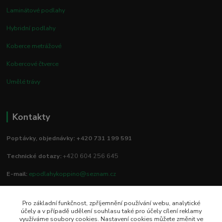
Laminátové podlahy
Hybridní podlahy
Koberce metrážové
Kobercové čtverce
Umělé trávy
Kontakty
Poptávky, objednávky: +420 731 199 591
Technické dotazy:
+420 604 256 645
E-mail:
epodlahykoppino@seznam.cz
Pro základní funkčnost, zpříjemnění používání webu, analytické
Prodejna/vzorkovna:
účely a v případě udělení souhlasu také pro účely cílení reklamy
využíváme soubory cookies. Nastavení cookies můžete změnit ve
Studio Podlah