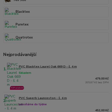
Tex 380
Blacktex
Puretex
Quatrotex
Nejprodávanější
PVC Blacktex Laurel Oak 669 D - š. 4 m
1.
Skladem
479,00 Kč
395,87 Kč bez DPH
TOP produkt
PVC Superb Launceston - š. 4 m
2.
odesíláme do týdne
452,00 Kč