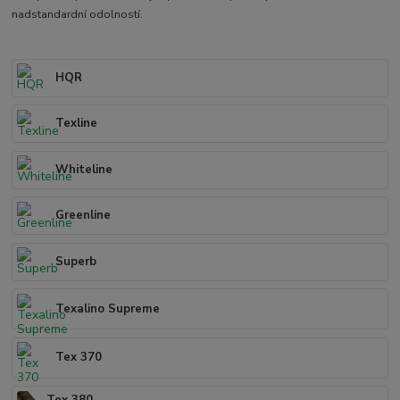
nadstandardní odolností.
HQR
Texline
Whiteline
Greenline
Superb
Texalino Supreme
Tex 370