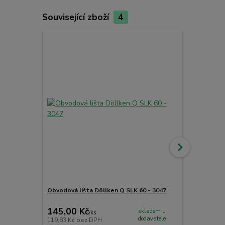
Související zboží
4
Akce
Obvodová lišta Döllken Q SLK 60 - 3047
Obvodová li
145,00 Kč
230,00 K
skladem u
/
ks
dodavatele
119,83 Kč
bez DPH
190,08 Kč
be