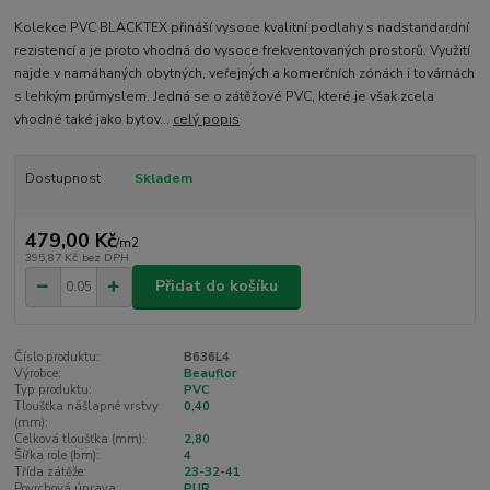
Kolekce PVC BLACKTEX přináší vysoce kvalitní podlahy s nadstandardní
rezistencí a je proto vhodná do vysoce frekventovaných prostorů. Využití
najde v namáhaných obytných, veřejných a komerčních zónách i továrnách
s lehkým průmyslem. Jedná se o zátěžové PVC, které je však zcela
vhodné také jako bytov...
celý popis
Dostupnost
Skladem
479,00 Kč
/
m2
395,87 Kč
bez DPH
Přidat do košíku
Číslo produktu:
B636L4
Výrobce:
Beauflor
Typ produktu:
PVC
Tloušťka nášlapné vrstvy
0,40
(mm):
Celková tloušťka (mm):
2,80
Šířka role (bm):
4
Třída zátěže:
23-32-41
Povrchová úprava:
PUR