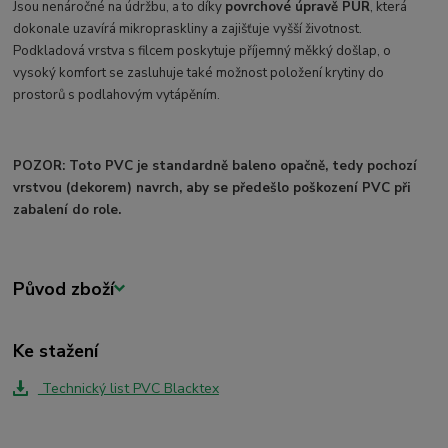
Jsou nenáročné na údržbu, a to díky
povrchové úpravě PUR
, která
dokonale uzavírá mikropraskliny a zajišťuje vyšší životnost.
Podkladová vrstva s filcem poskytuje příjemný měkký došlap, o
vysoký komfort se zasluhuje také možnost položení krytiny do
prostorů s podlahovým vytápěním.
POZOR: Toto PVC je standardně baleno opačně, tedy pochozí
vrstvou (dekorem) navrch, aby se předešlo poškození PVC při
zabalení do role.
Původ zboží
Ke stažení
Technický list PVC Blacktex