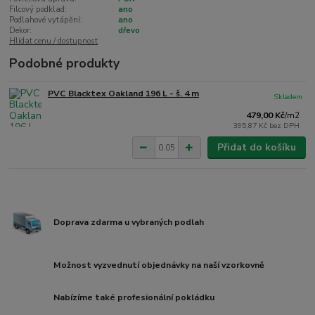
Filcový podklad:
ano
Podlahové vytápění:
ano
Dekor:
dřevo
Hlídat cenu / dostupnost
Podobné produkty
PVC Blacktex Oakland 196 L - š. 4 m
Skladem
479,00 Kč
/
m2
395,87 Kč
bez DPH
Přidat do košíku
Doprava zdarma u vybraných podlah
Možnost vyzvednutí objednávky na naší vzorkovně
Nabízíme také profesionální pokládku