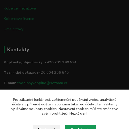
Koberce metrážové
Kobercové čtverce
Umělé trávy
Kontakty
Poptávky, objednávky: +420 731 199 591
Technické dotazy:
+420 604 256 645
E-mail:
epodlahykoppino@seznam.cz
Pro základní funkčnost, zpříjemnění používání webu, analytické
Prodejna/vzorkovna:
účely a v případě udělení souhlasu také pro účely cílení reklamy
využíváme soubory cookies. Nastavení cookies můžete změnit ve
Studio Podlah
svém prohlížeči. Hezký den!
Mírové náměstí 16/15
74801 Hlučín