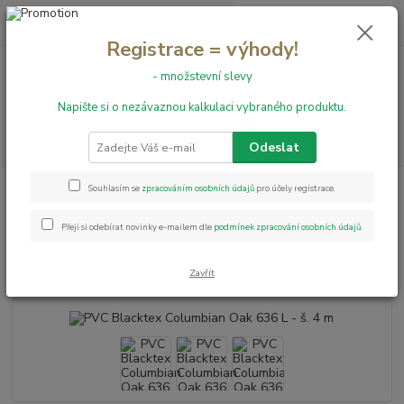
0
ks
+420 731 199 591
za
0,00 Kč
Registrace = výhody!
- množstevní slevy
Menu
Napište si o nezávaznou kalkulaci vybraného produktu.
Hledat
Odeslat
Úvod
PVC podlahy
Blacktex
PVC Blacktex Columbian Oak 636 L -
Souhlasím se
zpracováním osobních údajů
pro účely registrace.
š. 4 m
Přeji si odebírat novinky e-mailem dle
podmínek zpracování osobních údajů
.
PVC Blacktex Columbian Oak 636
L - š. 4 m
Zavřít