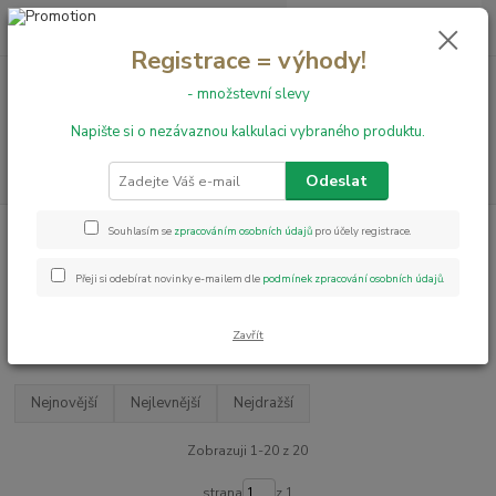
0
ks
+420 731 199 591
za
0,00 Kč
Registrace = výhody!
- množstevní slevy
Menu
Napište si o nezávaznou kalkulaci vybraného produktu.
Hledat
Odeslat
Úvod
Obvodové lišty
Obvodové lišty VEPO/Fatraclick
Souhlasím se
zpracováním osobních údajů
pro účely registrace.
Obvodové lišty VEPO/Fatraclick
Přeji si odebírat novinky e-mailem dle
podmínek zpracování osobních údajů
.
Upřesnit parametry
Zavřít
Nejnovější
Nejlevnější
Nejdražší
Zobrazuji 1-20 z 20
strana
z 1