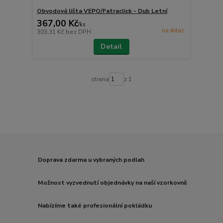
Obvodová lišta VEPO/Fatraclick - Dub Letní
367,00 Kč
/
ks
na dotaz
303,31 Kč
bez DPH
Detail
strana
z 1
Doprava zdarma u vybraných podlah
Možnost vyzvednutí objednávky na naší vzorkovně
Nabízíme také profesionální pokládku