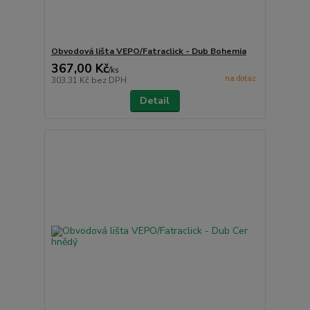
Obvodová lišta VEPO/Fatraclick - Dub Bohemia
367,00 Kč
/
ks
na dotaz
303,31 Kč
bez DPH
Detail