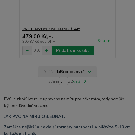
PVC Blacktex Zinc 099 M - š. 4 m
479,00 Kč
/
m2
Skladem
395,87 Kč
bez DPH
Přidat do košíku
Načíst další produkty (5)
strana
z 2
další
PVC je zboží, které je upraveno na míru pro zákazníka, tedy nemůže
být bezdůvodně vráceno.
JAK PVC NA MÍRU OBJEDNAT:
Zaměřte nejširší a nejdelší rozměry místnosti, a přičtěte 5-10 cm
ke každé straně.