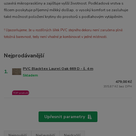
uzavírá mikropraskliny a zajišťuje vyšší životnost. Podkladová vrstva s
filcem poskytuje příjemný měkký došlap, o vysoký komfort se zasluhuje
také možnost položení krytiny do prostorů s podlahovým vytápěním.
! Upozorňujeme, že u rozdílných šířek PVC stejného dekoru není zaručena plně
totožná barevnost, tedy není vhodné je kombinovat v jedné místnosti.
Nejprodávanější
PVC Blacktex Laurel Oak 669 D - š. 4 m
1.
Skladem
479,00 Kč
395,87 Kč bez DPH
TOP produkt
Upřesnit parametry
Nejnovější
Nejlevnější
Nejdražší