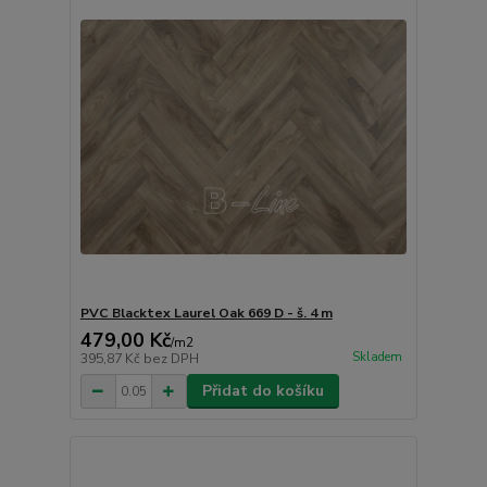
PVC Blacktex Laurel Oak 669 D - š. 4 m
479,00 Kč
/
m2
Skladem
395,87 Kč
bez DPH
Přidat do košíku