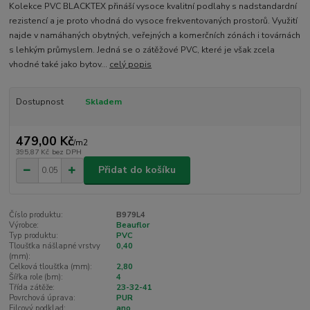
Kolekce PVC BLACKTEX přináší vysoce kvalitní podlahy s nadstandardní
rezistencí a je proto vhodná do vysoce frekventovaných prostorů. Využití
najde v namáhaných obytných, veřejných a komerčních zónách i továrnách
s lehkým průmyslem. Jedná se o zátěžové PVC, které je však zcela
vhodné také jako bytov...
celý popis
Dostupnost
Skladem
479,00 Kč
/
m2
395,87 Kč
bez DPH
Přidat do košíku
Číslo produktu:
B979L4
Výrobce:
Beauflor
Typ produktu:
PVC
Tloušťka nášlapné vrstvy
0,40
(mm):
Celková tloušťka (mm):
2,80
Šířka role (bm):
4
Třída zátěže:
23-32-41
Povrchová úprava:
PUR
Filcový podklad:
ano