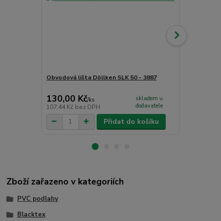
Obvodová lišta Döllken SLK 50 - 3887
Obvodová li
130,00 Kč
230,00 K
skladem u
/
ks
dodavatele
107,44 Kč
bez DPH
190,08 Kč
be
Přidat do košíku
Zboží zařazeno v kategoriích
PVC podlahy
Blacktex