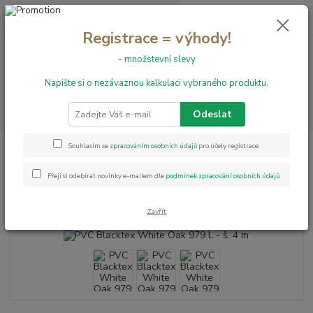
0
ks
+420 731 199 591
za
0,00 Kč
Registrace = výhody!
- množstevní slevy
Menu
Napište si o nezávaznou kalkulaci vybraného produktu.
Hledat
Odeslat
Úvod
PVC podlahy
Blacktex
PVC Blacktex White Oak 979 L - š. 4 m
Souhlasím se
zpracováním osobních údajů
pro účely registrace.
PVC Blacktex White Oak 979 L -
Přeji si odebírat novinky e-mailem dle
podmínek zpracování osobních údajů
.
š. 4 m
Zavřít