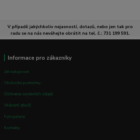
V případě jakýchkoliv nejasností, dotazů, nebo jen tak pro
radu se na nás neváhejte obrátit na tel. č.: 731 199 591.
Informace pro zákazníky
Jak nakupovat
Obchodní podmínky
Ochrana osobních údajů
Vrácení zboží
Fotogalerie
Kontakty