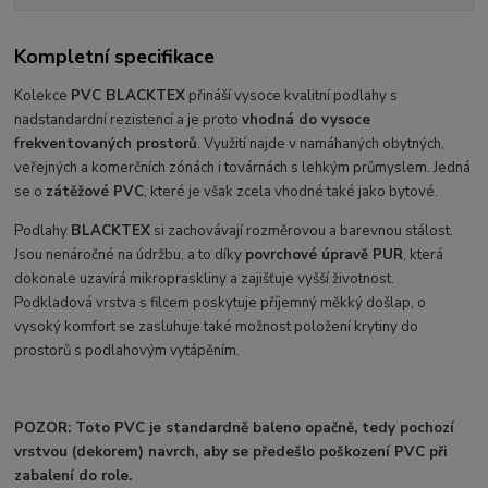
Kompletní specifikace
Kolekce
PVC BLACKTEX
přináší vysoce kvalitní podlahy s
nadstandardní rezistencí a je proto
vhodná do vysoce
frekventovaných prostorů
. Využití najde v namáhaných obytných,
veřejných a komerčních zónách i továrnách s lehkým průmyslem. Jedná
se o
zátěžové PVC
, které je však zcela vhodné také jako bytové.
Podlahy
BLACKTEX
si zachovávají rozměrovou a barevnou stálost.
Jsou nenáročné na údržbu, a to díky
povrchové úpravě PUR
, která
dokonale uzavírá mikropraskliny a zajišťuje vyšší životnost.
Podkladová vrstva s filcem poskytuje příjemný měkký došlap, o
vysoký komfort se zasluhuje také možnost položení krytiny do
prostorů s podlahovým vytápěním.
POZOR: Toto PVC je standardně baleno opačně, tedy pochozí
vrstvou (dekorem) navrch, aby se předešlo poškození PVC při
zabalení do role.