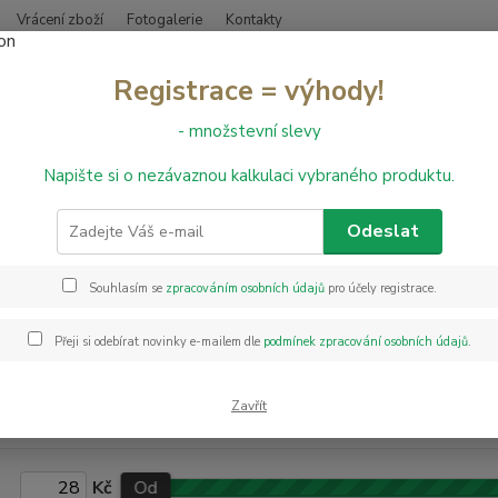
Vrácení zboží
Fotogalerie
Kontakty
Nevíte
Registrace = výhody!
Hledat
+420
- množstevní slevy
Napište si o nezávaznou kalkulaci vybraného produktu.
bvodové lišty
Obvodové lišty MD60
dové lišty MD60
Odeslat
Souhlasím se
zpracováním osobních údajů
pro účely registrace.
dové lišty MD60
jsou vhodné k vinylu, PVC podlahám i laminátu.
í kanálek pro schování kabelů a pružné okraje, které pomohou vyrovna
Přeji si odebírat novinky e-mailem dle
podmínek zpracování osobních údajů
.
e nutno dokoupit komponenty - vnější rohy, vnitřní rohy, spojky a konc
Zavřít
Kč
Od