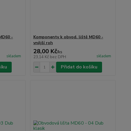
MD60 -
Komponenty k obvod. liště MD60 -
vnější roh
28,00 Kč
/
ks
skladem
skladem
23,14 Kč
bez DPH
šíku
Přidat do košíku