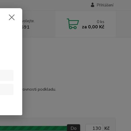
Přihlášení
 si rady? Zavolejte.
0
ks
za
0,00 Kč
 731 199 591
t drobné nerovnosti podkladu.
ovky.
Do
Kč