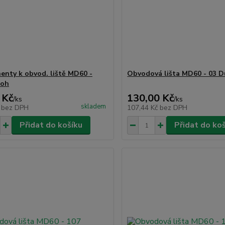
nty k obvod. liště MD60 -
Obvodová lišta MD60 - 03 D
roh
 Kč
130,00 Kč
/
ks
/
ks
skladem
č
bez DPH
107,44 Kč
bez DPH
Přidat do košíku
Přidat do ko