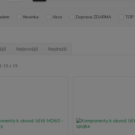
adem
Novinka
Akce
Doprava ZDARMA
TOP 
jší
Nejlevnější
Nejdražší
1-15 z 15