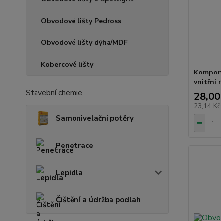
Obvodové lišty Pedross
Obvodové lišty dýha/MDF
Kobercové lišty
Kompone
vnitřní 
Stavební chemie
28,00
23,14 K
Samonivelační potěry
Penetrace
Lepidla
Čištění a údržba podlah