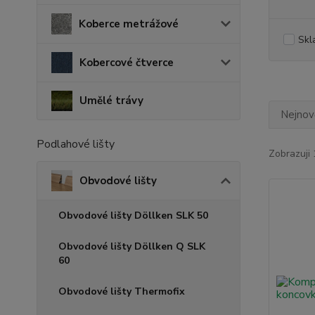
Koberce metrážové
Skl
Kobercové čtverce
Umělé trávy
Nejnově
Podlahové lišty
Zobrazuji 
Obvodové lišty
Obvodové lišty Döllken SLK 50
Obvodové lišty Döllken Q SLK
60
Obvodové lišty Thermofix