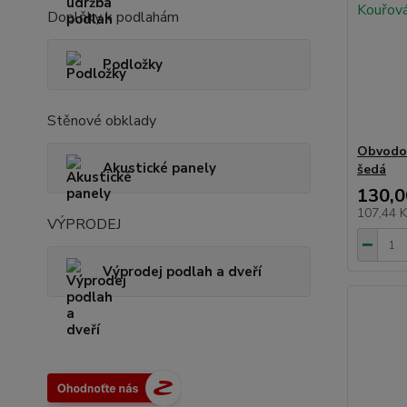
Doplňky k podlahám
Podložky
Stěnové obklady
Obvodov
Akustické panely
šedá
130,0
107,44 
VÝPRODEJ
Výprodej podlah a dveří