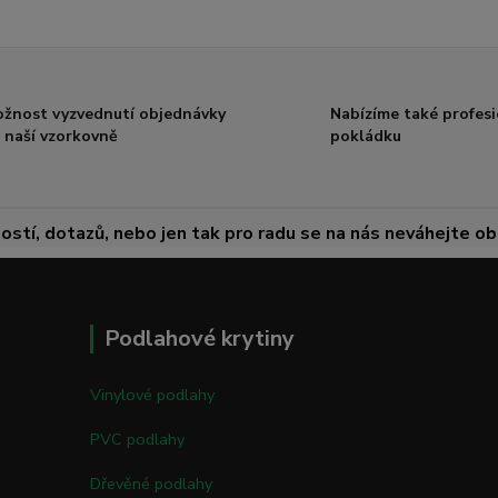
žnost vyzvednutí objednávky
Nabízíme také profesi
 naší vzorkovně
pokládku
ostí, dotazů, nebo jen tak pro radu se na nás neváhejte obr
Podlahové krytiny
Vinylové podlahy
PVC podlahy
Dřevěné podlahy