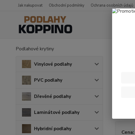
Jak nakupovat
Obchodní podmínky
Ochrana osobních údajů
Podlahové krytiny
Úvod
O
Obvo
Vinylové podlahy
PVC obvo
PVC podlahy
Lišty maj
Dřevěné podlahy
K lištám j
Laminátové podlahy
Hybridní podlahy
Cena: