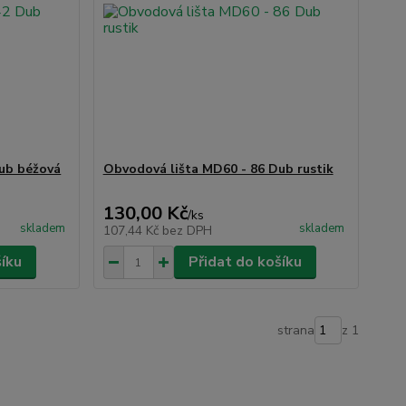
ub béžová
Obvodová lišta MD60 - 86 Dub rustik
130,00 Kč
/
ks
skladem
skladem
107,44 Kč
bez DPH
šíku
Přidat do košíku
strana
z 1