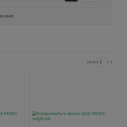
produkt
strana
z 1