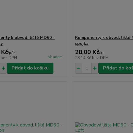
nty k obvod. liště MD60 -
Komponenty k obvod. liště 
ky
spojka
 Kč
28,00 Kč
/
pár
/
ks
skladem
č
bez DPH
23,14 Kč
bez DPH
Přidat do košíku
Přidat do ko