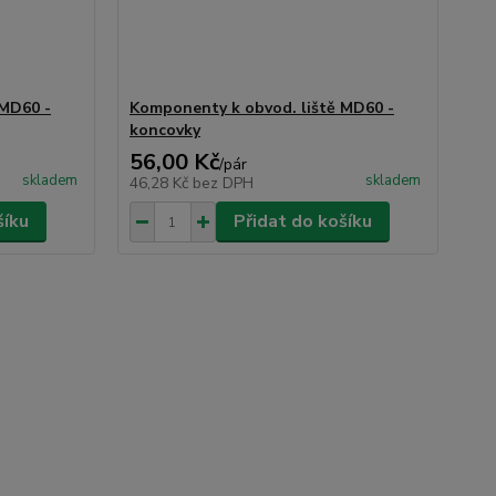
 MD60 -
Komponenty k obvod. liště MD60 -
koncovky
56,00 Kč
/
pár
skladem
skladem
46,28 Kč
bez DPH
šíku
Přidat do košíku