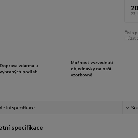
28
23,
Číslo p
Hlídat 
Možnost vyzvednutí
Doprava zdarma u
objednávky na naší
vybraných podlah
vzorkovně
etní specifikace
Sou
tní specifikace