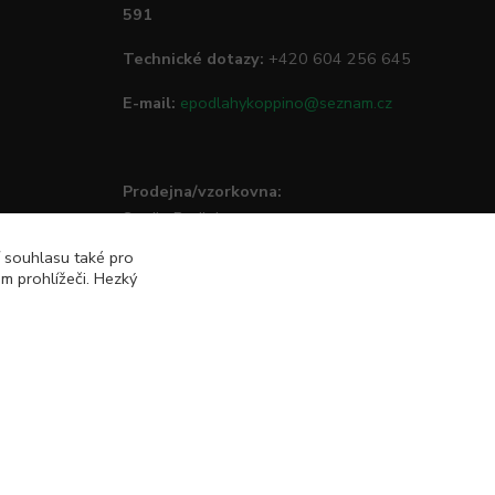
591
Technické dotazy:
+420 604 256 645
E-mail:
epodlahykoppino@seznam.cz
Prodejna/vzorkovna:
Studio Podlah
Mírové náměstí 16/15
í souhlasu také pro
74801 Hlučín
m prohlížeči. Hezký
Vytvořeno na
Eshop-rychle.cz