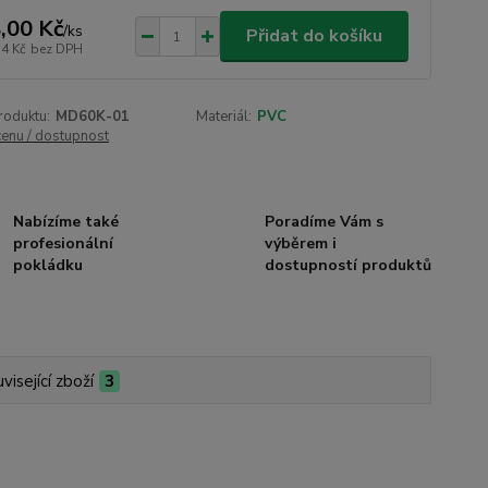
,00 Kč
/
ks
Přidat do košíku
14 Kč
bez DPH
roduktu:
MD60K-01
Materiál:
PVC
cenu / dostupnost
Nabízíme také
Poradíme Vám s
profesionální
výběrem i
pokládku
dostupností produktů
visející zboží
3