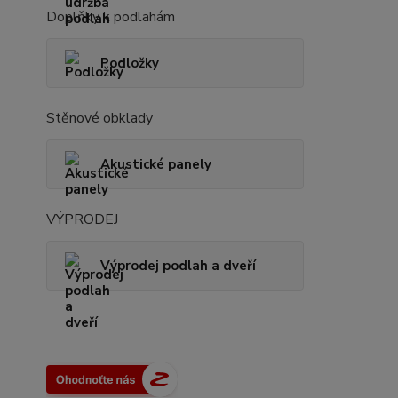
Doplňky k podlahám
Podložky
Stěnové obklady
Akustické panely
VÝPRODEJ
Výprodej podlah a dveří