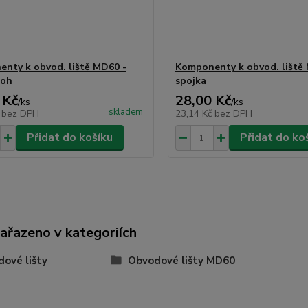
nty k obvod. liště MD60 -
Komponenty k obvod. liště
roh
spojka
 Kč
28,00 Kč
/
ks
/
ks
skladem
č
bez DPH
23,14 Kč
bez DPH
Přidat do košíku
Přidat do ko
zařazeno v kategoriích
ové lišty
Obvodové lišty MD60