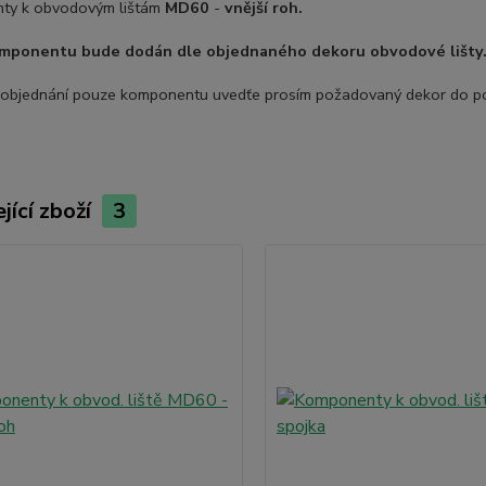
ty k obvodovým lištám
MD60
-
vnější roh.
mponentu bude dodán dle objednaného dekoru obvodové lišty
 objednání pouze komponentu uvedťe prosím požadovaný dekor do p
jící zboží
3