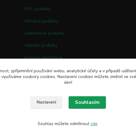
PVC podlahy
Dřevěné podlahy
Laminátové podlahy
Hybridní podlahy
Koberce metrážové
Kobercové čtverce
nost, zpříjemnění používání webu, analytické účely a v případě udělen
my využíváme soubory cookies. Nastavení cookies můžete změnit ve své
Umělé trávy
den!
Souhlasím
Nastavení
Souhlas můžete odmítnout
zde
.