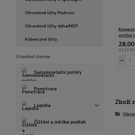
Obvodové lišty Pedross
Obvodové lišty dýha/MDF
Kompone
vnitřní 
Kobercové lišty
28,00
23,14 K
Stavební chemie
Samonivelační potěry
Penetrace
Zboží 
Lepidla
Obvod
Čištění a údržba podlah