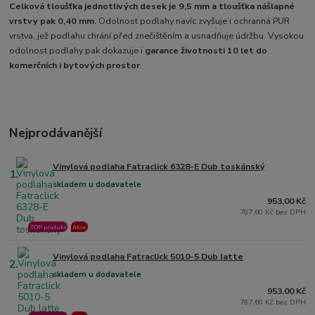
Celková tloušťka jednotlivých desek je 9,5 mm a tloušťka nášlapné
vrstvy pak 0,40 mm.
Odolnost podlahy navíc zvyšuje i ochranná PUR
vrstva, jež podlahu chrání před znečištěním a usnadňuje údržbu. Vysokou
odolnost podlahy pak dokazuje i
garance životnosti 10 let do
komerčních i bytových prostor
.
Nejprodávanější
Vinylová podlaha Fatraclick 6328-E Dub toskánský
1.
skladem u dodavatele
953,00 Kč
787,60 Kč bez DPH
TOP produkt
Akce
Vinylová podlaha Fatraclick 5010-5 Dub latte
2.
skladem u dodavatele
953,00 Kč
787,60 Kč bez DPH