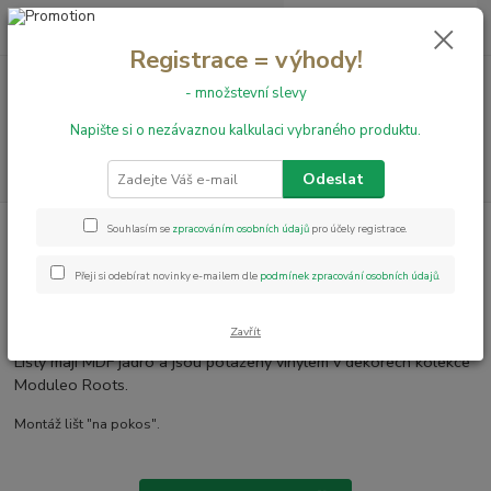
0
ks
+420 731 199 591
za
0,00 Kč
Registrace = výhody!
- množstevní slevy
Menu
Napište si o nezávaznou kalkulaci vybraného produktu.
Hledat
Odeslat
Úvod
Obvodové lišty
Obvodové lišty k Moduleo
Souhlasím se
zpracováním osobních údajů
pro účely registrace.
Obvodové lišty k Moduleo
Přeji si odebírat novinky e-mailem dle
podmínek zpracování osobních údajů
.
Obvodové lišty
k vinylovým podlahám
Moduleo.
Zavřít
Lišty mají MDF jádro a jsou potaženy vinylem v dekorech kolekce
Moduleo Roots.
Montáž lišt "na pokos".