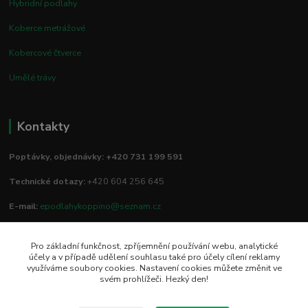
Hybridní podlahy
Koberce metrážové
Kobercové čtverce
Umělé trávy
Kontakty
Poptávky, objednávky: +420 731 199 591
Technické dotazy:
+420 604 256 645
E-mail:
epodlahykoppino@seznam.cz
Pro základní funkčnost, zpříjemnění používání webu, analytické
Prodejna/vzorkovna:
účely a v případě udělení souhlasu také pro účely cílení reklamy
využíváme soubory cookies. Nastavení cookies můžete změnit ve
Studio Podlah
svém prohlížeči. Hezký den!
Mírové náměstí 16/15
74801 Hlučín