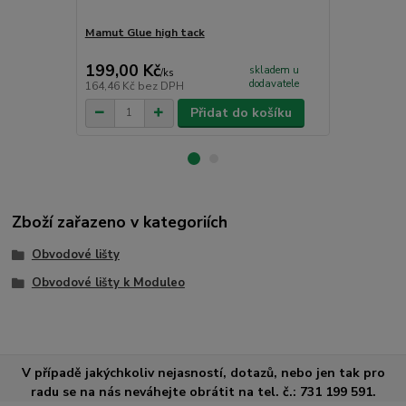
Mamut Glue high tack
Vinylová po
Classic Oak
199,00 Kč
529,00 K
skladem u
/
ks
dodavatele
164,46 Kč
bez DPH
437,19 Kč
be
Přidat do košíku
Zboží zařazeno v kategoriích
Obvodové lišty
Obvodové lišty k Moduleo
V případě jakýchkoliv nejasností, dotazů, nebo jen tak pro
radu se na nás neváhejte obrátit na tel. č.: 731 199 591.