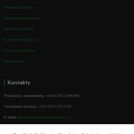
Dřevěné podlahy
Laminátové podlahy
Hybridní podlahy
Koberce metrážové
Kobercové čtverce
Umělé trávy
Kontakty
Poptávky, objednávky: +420 731 199 591
Technické dotazy:
+420 604 256 645
E-mail:
epodlahykoppino@seznam.cz