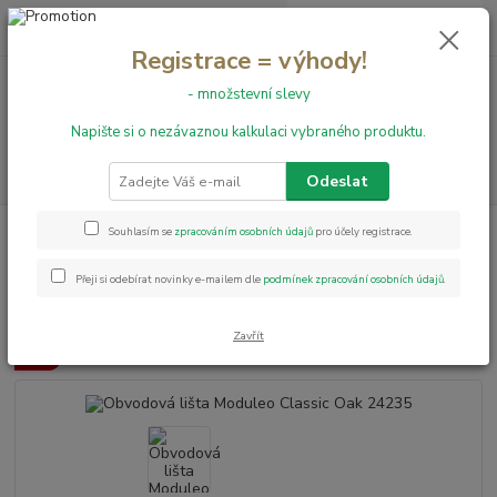
0
ks
+420 731 199 591
za
0,00 Kč
Registrace = výhody!
- množstevní slevy
Menu
Napište si o nezávaznou kalkulaci vybraného produktu.
Hledat
Odeslat
Úvod
Obvodové lišty
Obvodová lišta Moduleo Classic Oak 24235
Souhlasím se
zpracováním osobních údajů
pro účely registrace.
Obvodová lišta Moduleo Classic
Přeji si odebírat novinky e-mailem dle
podmínek zpracování osobních údajů
.
Oak 24235
Zavřít
Akce