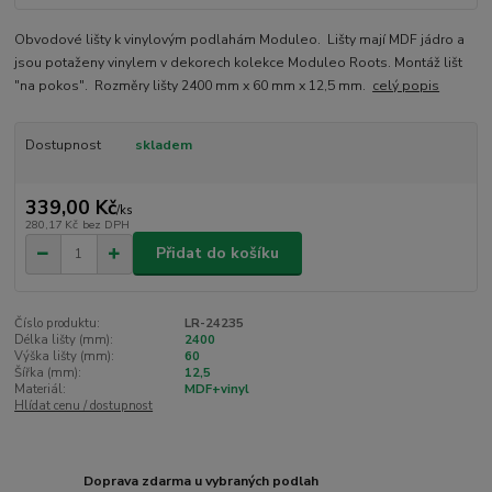
Obvodové lišty k vinylovým podlahám Moduleo. Lišty mají MDF jádro a
jsou potaženy vinylem v dekorech kolekce Moduleo Roots. Montáž lišt
"na pokos". Rozměry lišty 2400 mm x 60 mm x 12,5 mm.
celý popis
Dostupnost
skladem
339,00 Kč
/
ks
280,17 Kč
bez DPH
Přidat do košíku
Číslo produktu:
LR-24235
Délka lišty (mm):
2400
Výška lišty (mm):
60
Šířka (mm):
12,5
Materiál:
MDF+vinyl
Hlídat cenu / dostupnost
Doprava zdarma u vybraných podlah