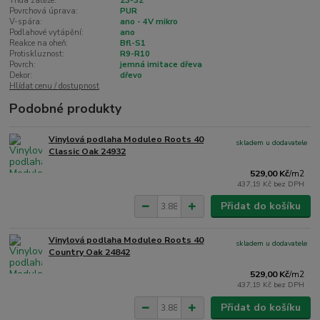
Třída zátěže:
23-32
Povrchová úprava:
PUR
V-spára:
ano - 4V mikro
Podlahové vytápění:
ano
Reakce na oheň:
Bfl-S1
Protiskluznost:
R9-R10
Povrch:
jemná imitace dřeva
Dekor:
dřevo
Hlídat cenu / dostupnost
Podobné produkty
Vinylová podlaha Moduleo Roots 40
skladem u dodavatele
Classic Oak 24932
529,00 Kč
/
m2
437,19 Kč
bez DPH
Přidat do košíku
Vinylová podlaha Moduleo Roots 40
skladem u dodavatele
Country Oak 24842
529,00 Kč
/
m2
437,19 Kč
bez DPH
Přidat do košíku