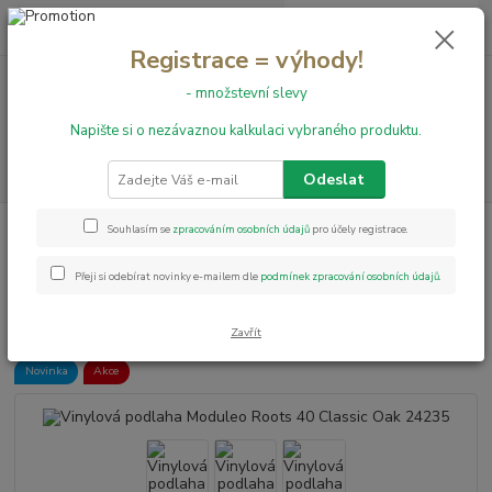
0
ks
+420 731 199 591
za
0,00 Kč
Registrace = výhody!
- množstevní slevy
Menu
Napište si o nezávaznou kalkulaci vybraného produktu.
Hledat
Odeslat
Úvod
Vinylové podlahy
Vinylová podlaha Moduleo Roots 40 Classic Oak
Souhlasím se
zpracováním osobních údajů
pro účely registrace.
24235
Přeji si odebírat novinky e-mailem dle
podmínek zpracování osobních údajů
.
Vinylová podlaha Moduleo Roots
40 Classic Oak 24235
Zavřít
Novinka
Akce