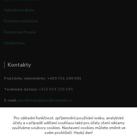
Hybridní podlahy
Koberce metrážové
Kobercové čtverce
Umělé trávy
Kontakty
Poptávky, objednávky: +420 731 199 591
Technické dotazy:
+420 604 256 645
E-mail:
epodlahykoppino@seznam.cz
Pro základní funkčnost, zpříjemnění používání webu, analytické
Prodejna/vzorkovna:
účely a v případě udělení souhlasu také pro účely cílení reklamy
využíváme soubory cookies. Nastavení cookies můžete změnit ve
Studio Podlah
svém prohlížeči. Hezký den!
Mírové náměstí 16/15