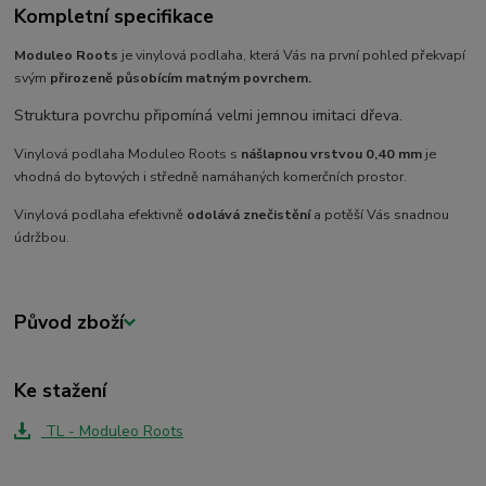
Kompletní specifikace
Moduleo Roots
je vinylová podlaha, která Vás na první pohled překvapí
svým
přirozeně působícím
matným povrchem.
Struktura povrchu připomíná velmi jemnou imitaci dřeva.
Vinylová podlaha Moduleo Roots s
nášlapnou vrstvou 0,40 mm
je
vhodná do bytových i středně namáhaných komerčních prostor.
Vinylová podlaha efektivně
odolává znečistění
a potěší Vás snadnou
údržbou.
Původ zboží
Ke stažení
TL - Moduleo Roots