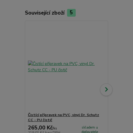
Související zboží
5
Akce
Čistící přípravek na PVC, vinyl Dr. Schutz
Obvodová li
CC - PU čistič
265,00 Kč
339,00 K
skladem u
/
ks
dodavatele
219,01 Kč
bez DPH
280,17 Kč
be