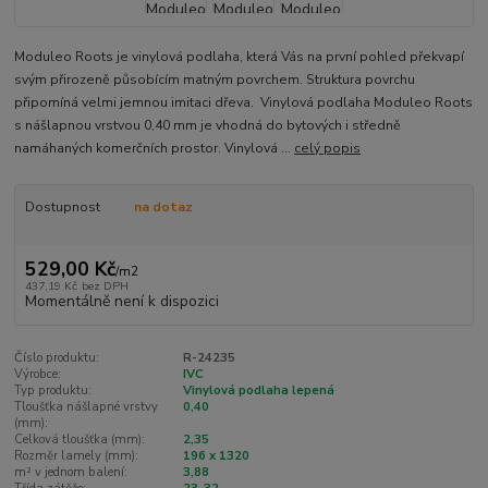
Moduleo Roots je vinylová podlaha, která Vás na první pohled překvapí
svým přirozeně působícím matným povrchem. Struktura povrchu
připomíná velmi jemnou imitaci dřeva. Vinylová podlaha Moduleo Roots
s nášlapnou vrstvou 0,40 mm je vhodná do bytových i středně
namáhaných komerčních prostor. Vinylová ...
celý popis
Dostupnost
na dotaz
529,00 Kč
/
m2
437,19 Kč
bez DPH
Momentálně není k dispozici
Číslo produktu:
R-24235
Výrobce:
IVC
Typ produktu:
Vinylová podlaha lepená
Tloušťka nášlapné vrstvy
0,40
(mm):
Celková tloušťka (mm):
2,35
Rozměr lamely (mm):
196 x 1320
m² v jednom balení:
3,88