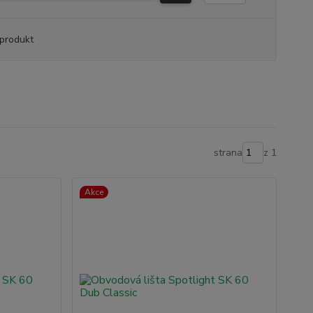
produkt
strana
z 1
Akce