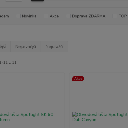
adem
Novinka
Akce
Doprava ZDARMA
TOP 
jší
Nejlevnější
Nejdražší
1-11 z 11
Akce