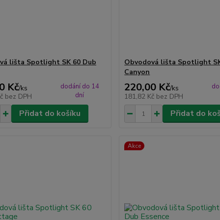
á lišta Spotlight SK 60 Dub
Obvodová lišta Spotlight S
Canyon
0 Kč
220,00 Kč
dodání do 14
do
/
ks
/
ks
dní
Kč
bez DPH
181,82 Kč
bez DPH
Přidat do košíku
Přidat do ko
Akce