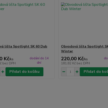
á lišta Spotlight SK 60 Dub
Obvodová lišta Spotlight S
Winter
0 Kč
220,00 Kč
dodání do 14
do
/
ks
/
ks
dní
Kč
bez DPH
181,82 Kč
bez DPH
Přidat do košíku
Přidat do ko