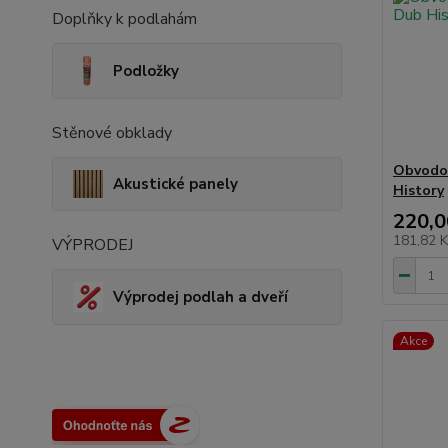
Doplňky k podlahám
Podložky
Stěnové obklady
Obvodov
Akustické panely
History
220,0
181,82 
VÝPRODEJ
Výprodej podlah a dveří
Akce