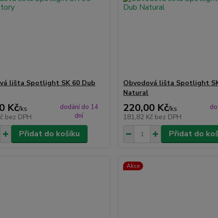
á lišta Spotlight SK 60 Dub
Obvodová lišta Spotlight S
Natural
0 Kč
220,00 Kč
dodání do 14
do
/
ks
/
ks
dní
Kč
bez DPH
181,82 Kč
bez DPH
Přidat do košíku
Přidat do ko
Akce