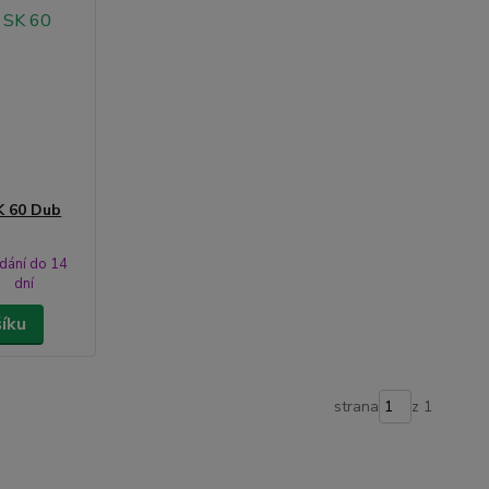
K 60 Dub
dání do 14
dní
šíku
strana
z 1