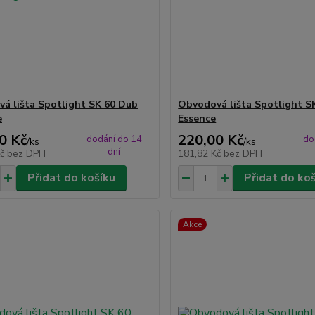
á lišta Spotlight SK 60 Dub
Obvodová lišta Spotlight S
e
Essence
0 Kč
220,00 Kč
dodání do 14
do
/
ks
/
ks
dní
Kč
bez DPH
181,82 Kč
bez DPH
Přidat do košíku
Přidat do ko
Akce