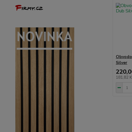
Obvodov
Silver
220,0
181,82 