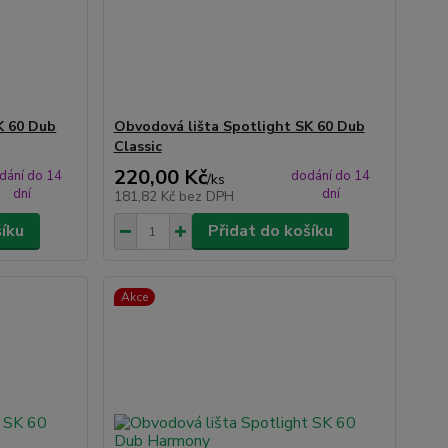
K 60 Dub
Obvodová lišta Spotlight SK 60 Dub
Classic
220,00 Kč
dání do 14
dodání do 14
/
ks
dní
dní
181,82 Kč
bez DPH
šíku
Přidat do košíku
Akce