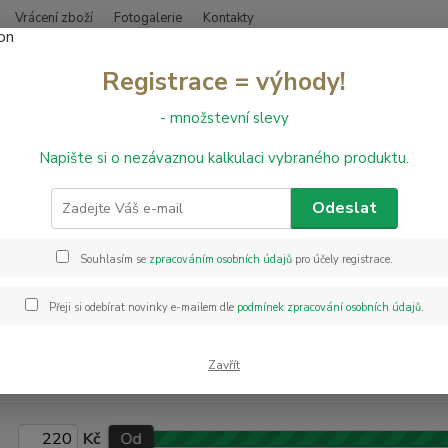
Vrácení zboží
Fotogalerie
Kontakty
Nevíte
Registrace = výhody!
Hledat
+420
- množstevní slevy
Napište si o nezávaznou kalkulaci vybraného produktu.
bvodové lišty
Obvodové lišty k Spotlight
dové lišty k vinylu Spotlight
Odeslat
Souhlasím se
zpracováním osobních údajů
pro účely registrace.
išty vyrobené
z
materiálu WPC
jsou svými dekory primárně určeny k v
 díky použitému materiálu plně
voděodolné
, což zjednodušuje jejich ú
Přeji si odebírat novinky e-mailem dle
podmínek zpracování osobních údajů
.
šty
2400 x 60 x 12 mm
.
Zavřít
Kč
Od