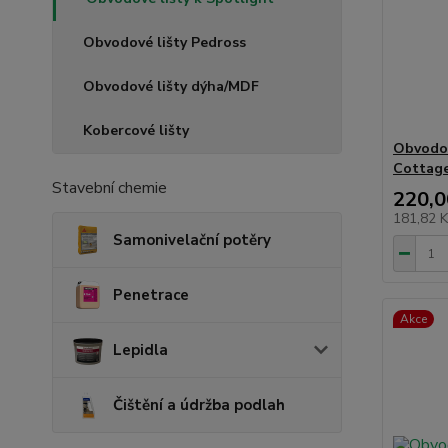
Obvodové lišty Pedross
Obvodové lišty dýha/MDF
Kobercové lišty
Obvodov
Cottag
Stavební chemie
220,0
181,82 
Samonivelační potěry
Penetrace
Akce
Lepidla
Čištění a údržba podlah