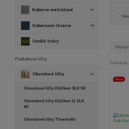
Koberce metrážové
Skl
Kobercové čtverce
Umělé trávy
Nejnově
Podlahové lišty
Zobrazuji 
Obvodové lišty
Akce
Obvodové lišty Döllken SLK 50
Obvodové lišty Döllken Q SLK
60
Obvodové lišty Thermofix