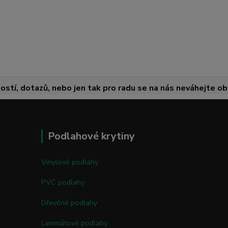
ostí, dotazů, nebo jen tak pro radu se na nás neváhejte obr
Podlahové krytiny
Vinylové podlahy
PVC podlahy
Dřevěné podlahy
Laminátové podlahy