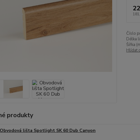
22
181
Číslo p
Délka l
Šířka (
Hlídat 
é produkty
Obvodová lišta Spotlight SK 60 Dub Canyon