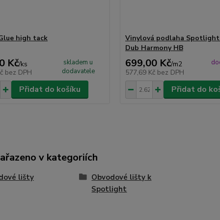
lue high tack
Vinylová podlaha Spotligh
Dub Harmony HB
0 Kč
699,00 Kč
skladem u
do
/
ks
/
m2
dodavatele
Kč
bez DPH
577,69 Kč
bez DPH
Přidat do košíku
Přidat do ko
zařazeno v kategoriích
ové lišty
Obvodové lišty k
Spotlight