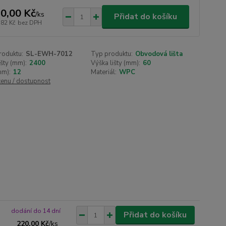
0,00 Kč
/
ks
Přidat do košíku
,82 Kč
bez DPH
roduktu:
SL-EWH-7012
Typ produktu:
Obvodová lišta
išty (mm):
2400
Výška lišty (mm):
60
mm):
12
Materiál:
WPC
cenu / dostupnost
dodání do 14 dní
Přidat do košíku
220,00 Kč
/
ks