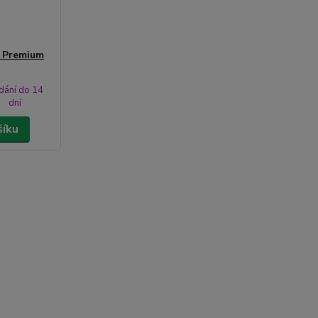
t Premium
dání do 14
dní
šíku