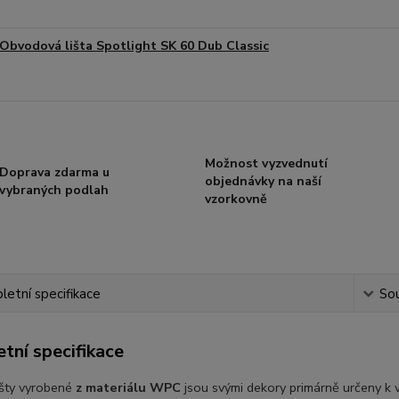
Obvodová lišta Spotlight SK 60 Dub Classic
Možnost vyzvednutí
Doprava zdarma u
objednávky na naší
vybraných podlah
vzorkovně
etní specifikace
Sou
tní specifikace
išty vyrobené
z
materiálu WPC
jsou svými dekory primárně určeny k 