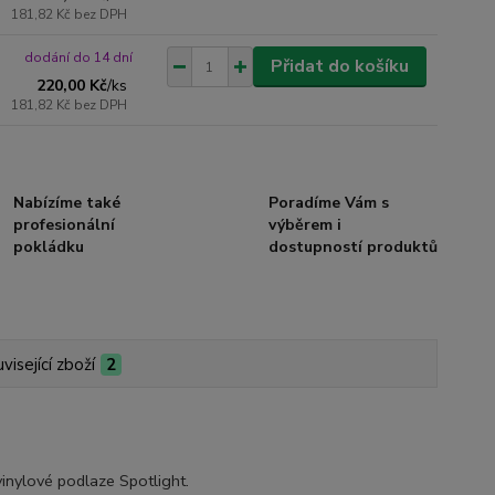
181,82 Kč
bez DPH
dodání do 14 dní
Přidat do košíku
220,00 Kč
/
ks
181,82 Kč
bez DPH
Nabízíme také
Poradíme Vám s
profesionální
výběrem i
pokládku
dostupností produktů
visející zboží
2
vinylové podlaze Spotlight.