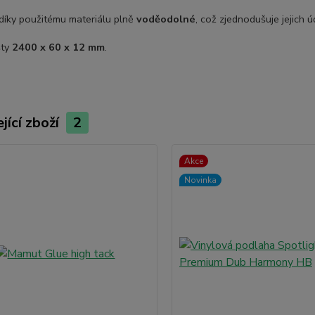
 díky použitému materiálu plně
voděodolné
, což zjednodušuje jejich ú
šty
2400 x 60 x 12 mm
.
jící zboží
2
Akce
Novinka