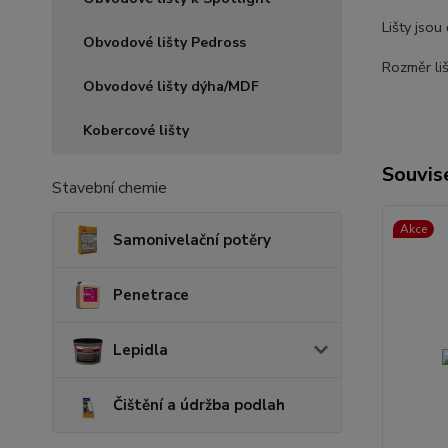
Lišty jsou
Obvodové lišty Pedross
Rozměr li
Obvodové lišty dýha/MDF
Kobercové lišty
Souvise
Stavební chemie
Akce
Samonivelační potěry
Penetrace
Lepidla
Čištění a údržba podlah