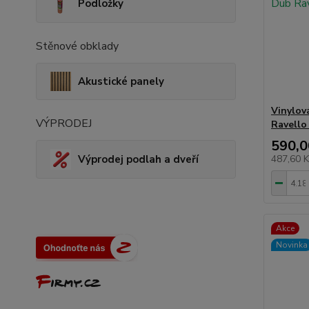
Podložky
Stěnové obklady
Akustické panely
Vinylov
VÝPRODEJ
Ravello
590,0
487,60 
Výprodej podlah a dveří
Akce
Novinka