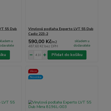
LVT 55 Dub
Vinylová podlaha Experto LVT 55 Dub
Cadiz 223-2
590,00 Kč
kladem u
skladem u
/
m2
odavatele
dodavatele
487,60 Kč
bez DPH
šíku
Přidat do košíku
Akce
Novinka