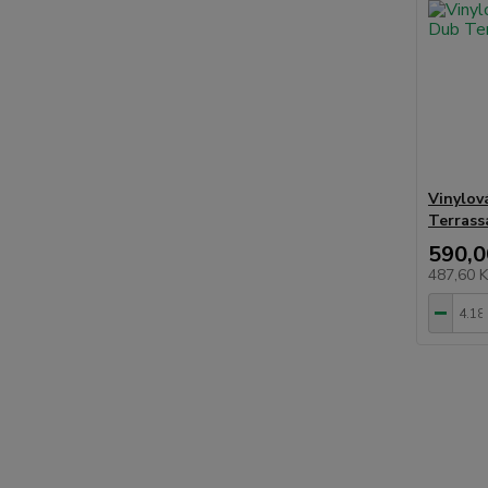
Vinylov
Terrass
590,0
487,60 