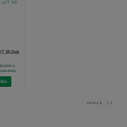
LVT 55 Dub
kladem u
odavatele
šíku
strana
z 1