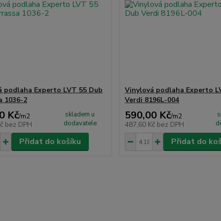
á podlaha Experto LVT 55 Dub
Vinylová podlaha Experto 
a 1036-2
Verdi 8196L-004
0 Kč
590,00 Kč
skladem u
s
/
m2
/
m2
dodavatele
d
Kč
bez DPH
487,60 Kč
bez DPH
Přidat do košíku
Přidat do ko