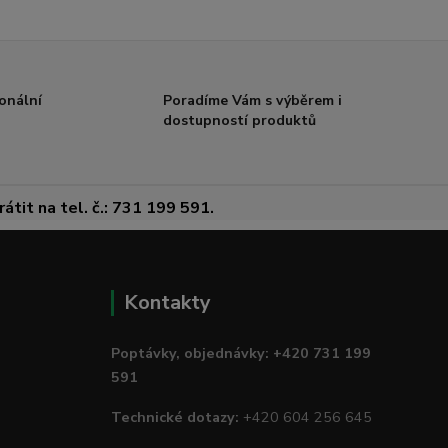
onální
Poradíme Vám s výběrem i
dostupností produktů
átit na tel. č.: 731 199 591.
Kontakty
Poptávky, objednávky: +420 731 199
591
Technické dotazy:
+420 604 256 645