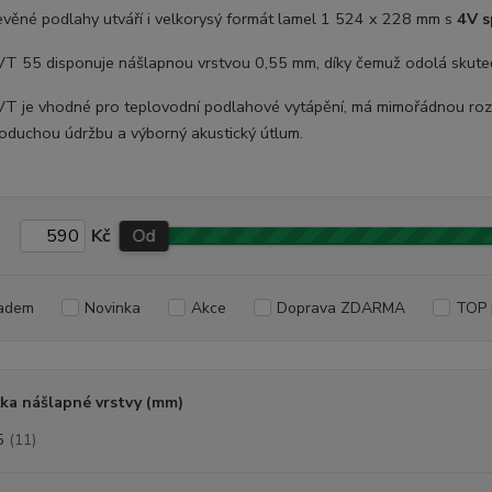
evěné podlahy utváří i velkorysý formát lamel 1 524 x 228 mm s
4V s
VT 55 disponuje nášlapnou vrstvou 0,55 mm, díky čemuž odolá skutečn
VT je vhodné pro teplovodní podlahové vytápění, má mimořádnou rozmě
noduchou údržbu a výborný akustický útlum.
Kč
Od
adem
Novinka
Akce
Doprava ZDARMA
TOP 
ka nášlapné vrstvy (mm)
5
(11)