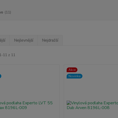
vo
(11)
jší
Nejlevnější
Nejdražší
1-11 z 11
Akce
Novinka