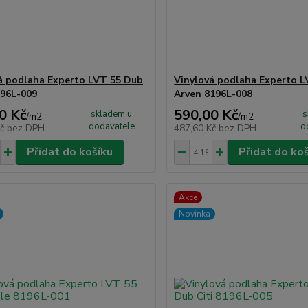
á podlaha Experto LVT 55 Dub
Vinylová podlaha Experto 
96L-009
Arven 8196L-008
0 Kč
590,00 Kč
skladem u
s
/
m2
/
m2
dodavatele
d
Kč
bez DPH
487,60 Kč
bez DPH
Přidat do košíku
Přidat do ko
Akce
Novinka