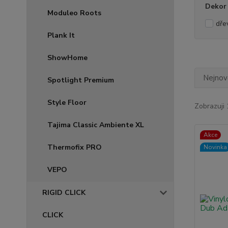
Dekor
Moduleo Roots
dře
Plank It
ShowHome
Nejnově
Spotlight Premium
Style Floor
Zobrazuji 
Tajima Classic Ambiente XL
Akce
Thermofix PRO
Novinka
VEPO
RIGID CLICK
CLICK