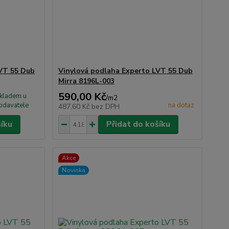
LVT 55 Dub
Vinylová podlaha Experto LVT 55 Dub
Mirra 8196L-003
590,00 Kč
kladem u
/
m2
odavatele
na dotaz
487,60 Kč
bez DPH
šíku
Přidat do košíku
Akce
Novinka