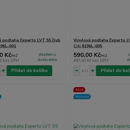
á podlaha Experto LVT 55 Dub
Vinylová podlaha Experto 
196L-001
Citi 8196L-005
0 Kč
590,00 Kč
skladem u
s
/
m2
/
m2
dodavatele
d
Kč
bez DPH
487,60 Kč
bez DPH
Přidat do košíku
Přidat do ko
Akce
Novinka