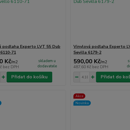
á podlaha Experto LVT 55 Dub
Vinylová podlaha Experto 
 6110-71
Sevilla 6179-2
0 Kč
590,00 Kč
skladem u
s
/
m2
/
m2
dodavatele
d
Kč
bez DPH
487,60 Kč
bez DPH
Přidat do košíku
Přidat do ko
Akce
Novinka