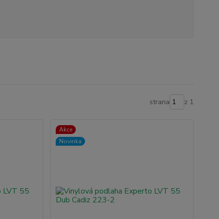
strana
z 1
Akce
Novinka