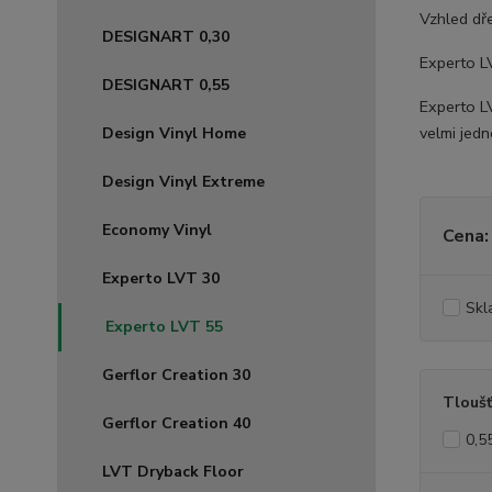
Vzhled dř
DESIGNART 0,30
Experto L
DESIGNART 0,55
Experto L
velmi jed
Design Vinyl Home
Design Vinyl Extreme
Economy Vinyl
Cena:
Experto LVT 30
Skl
Experto LVT 55
Gerflor Creation 30
Tloušť
Gerflor Creation 40
0,5
LVT Dryback Floor