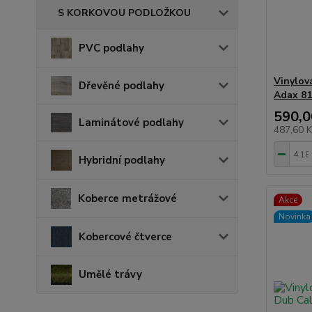
S KORKOVOU PODLOŽKOU
PVC podlahy
Vinylov
Dřevěné podlahy
Adax 81
590,0
Laminátové podlahy
487,60 
Hybridní podlahy
Koberce metrážové
Akce
Novinka
Kobercové čtverce
Umělé trávy