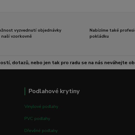
žnost vyzvednutí objednávky
Nabízíme také profesi
 naší vzorkovně
pokládku
ostí, dotazů, nebo jen tak pro radu se na nás neváhejte obr
Podlahové krytiny
Vinylové podlahy
PVC podlahy
Dřevěné podlahy