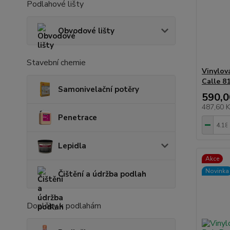
Podlahové lišty
Obvodové lišty
Stavební chemie
Vinylov
Calle 8
Samonivelační potěry
590,0
487,60 
Penetrace
Lepidla
Akce
Novinka
Čištění a údržba podlah
Doplňky k podlahám