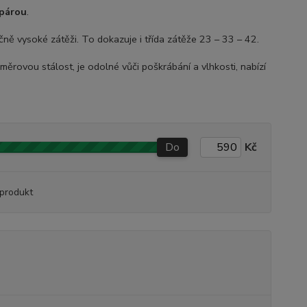
párou
.
ě vysoké zátěži. To dokazuje i třída zátěže 23 – 33 – 42.
rovou stálost, je odolné vůči poškrábání a vlhkosti, nabízí
Do
Kč
produkt