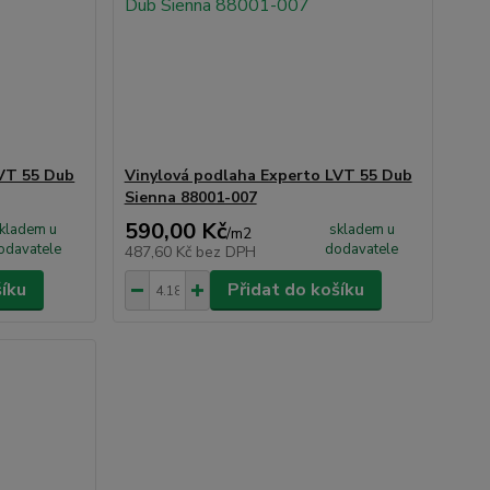
LVT 55 Dub
Vinylová podlaha Experto LVT 55 Dub
Sienna 88001-007
590,00 Kč
kladem u
skladem u
/
m2
odavatele
dodavatele
487,60 Kč
bez DPH
šíku
Přidat do košíku