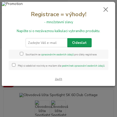
0
ks
+420 731 199 591
za
0,00 Kč
Registrace = výhody!
- množstevní slevy
Menu
Napište si o nezávaznou kalkulaci vybraného produktu.
Hledat
Odeslat
Úvod
Obvodové lišty
Obvodová lišta Spotlight SK 60 Dub Cottage
Souhlasím se
zpracováním osobních údajů
pro účely registrace.
Obvodová lišta Spotlight SK 60
Přeji si odebírat novinky e-mailem dle
podmínek zpracování osobních údajů
.
Dub Cottage
Zavřít
Akce