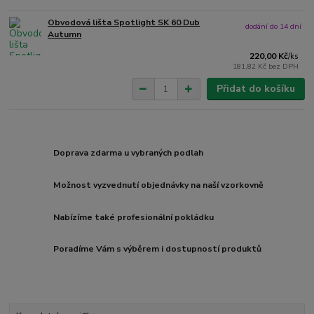
Obvodová lišta Spotlight SK 60 Dub
dodání do 14 dní
Autumn
220,00 Kč
/
ks
181,82 Kč
bez DPH
Přidat do košíku
Doprava zdarma u vybraných podlah
Možnost vyzvednutí objednávky na naší vzorkovně
Nabízíme také profesionální pokládku
Poradíme Vám s výběrem i dostupností produktů