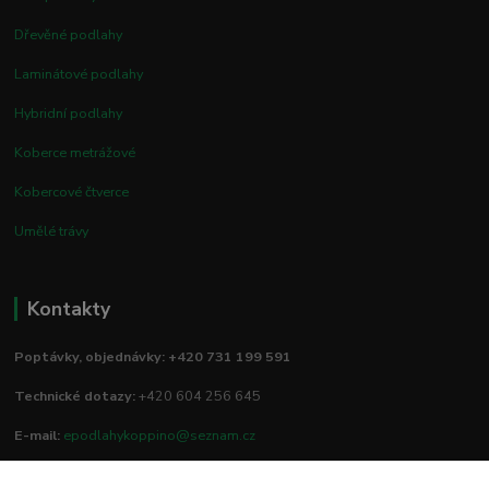
Dřevěné podlahy
Laminátové podlahy
Hybridní podlahy
Koberce metrážové
Kobercové čtverce
Umělé trávy
Kontakty
Poptávky, objednávky: +420 731 199 591
Technické dotazy:
+420 604 256 645
E-mail:
epodlahykoppino@seznam.cz