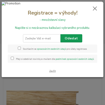
0
ks
+420 731 199 591
za
0,00 Kč
Registrace = výhody!
- množstevní slevy
Menu
Napište si o nezávaznou kalkulaci vybraného produktu.
Hledat
Odeslat
Úvod
Obvodové lišty
Obvodová lišta MD60 - 04 Dub klasik
Souhlasím se
zpracováním osobních údajů
pro účely registrace.
Obvodová lišta MD60 - 04 Dub
Přeji si odebírat novinky e-mailem dle
podmínek zpracování osobních údajů
.
klasik
Zavřít