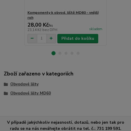
Komponenty k obvod. liště MD60 - vnější
Komponenty 
roh
roh
28,00 Kč
28,00 Kč
/
ks
skladem
23,14 Kč
bez DPH
23,14 Kč
bez
Přidat do košíku
Zboží zařazeno v kategoriích
Obvodové lišty
Obvodové lišty MD60
V případě jakýchkoliv nejasností, dotazů, nebo jen tak pro
radu se na nás neváhejte obrátit na tel. č.: 731 199 591.