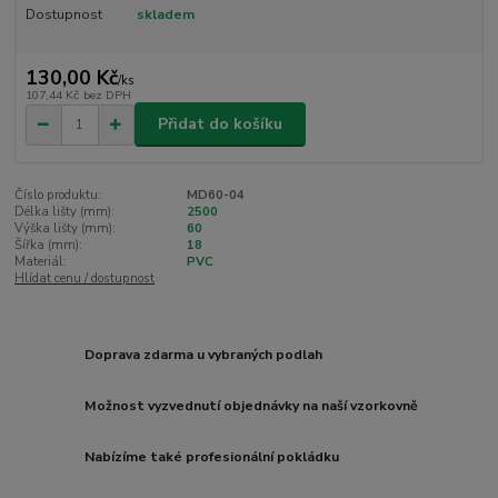
Dostupnost
skladem
130,00 Kč
/
ks
107,44 Kč
bez DPH
Přidat do košíku
Číslo produktu:
MD60-04
Délka lišty (mm):
2500
Výška lišty (mm):
60
Šířka (mm):
18
Materiál:
PVC
Hlídat cenu / dostupnost
Doprava zdarma u vybraných podlah
Možnost vyzvednutí objednávky na naší vzorkovně
Nabízíme také profesionální pokládku