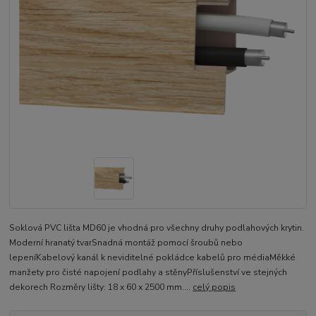
Soklová PVC lišta MD60 je vhodná pro všechny druhy podlahových krytin.
Moderní hranatý tvarSnadná montáž pomocí šroubů nebo
lepeníKabelový kanál k neviditelné pokládce kabelů pro médiaMěkké
manžety pro čisté napojení podlahy a stěnyPříslušenství ve stejných
dekorech Rozměry lišty: 18 x 60 x 2500 mm....
celý popis