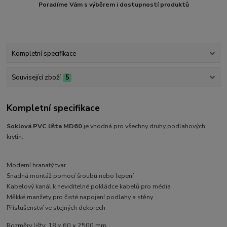
Poradíme Vám s výběrem i dostupností produktů
Kompletní specifikace
Související zboží
5
Kompletní specifikace
Soklová PVC lišta MD60
je vhodná pro všechny druhy podlahových
krytin.
Moderní hranatý tvar
Snadná montáž pomocí šroubů nebo lepení
Kabelový kanál k neviditelné pokládce kabelů pro média
Měkké manžety pro čisté napojení podlahy a stěny
Příslušenství ve stejných dekorech
Rozměry lišty: 18 x 60 x 2500 mm.