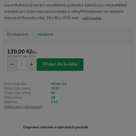
lepeníKabelový kanál k neviditelné pokládce kabelů pro médiaMěkké
manžety pro čisté napojení podlahy a stěnyPříslušenství ve stejných
dekorech Rozměry lišty: 18 x 60 x 2500 mm....
celý popis
Dostupnost
skladem
130,00 Kč
/
ks
107,44 Kč
bez DPH
Přidat do košíku
Číslo produktu:
MD60-03
Délka lišty (mm):
2500
Výška lišty (mm):
60
Šířka (mm):
18
Materiál:
PVC
Hlídat cenu / dostupnost
Doprava zdarma u vybraných podlah