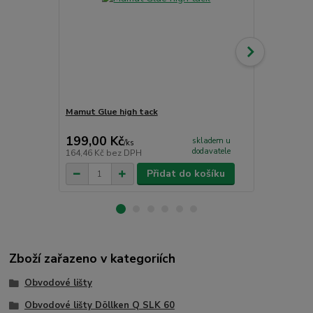
Mamut Glue high tack
Komponenty 
vnější roh
199,00 Kč
30,00 Kč
skladem u
/
ks
dodavatele
164,46 Kč
bez DPH
24,79 Kč
bez
Přidat do košíku
Zboží zařazeno v kategoriích
Obvodové lišty
Obvodové lišty Döllken Q SLK 60