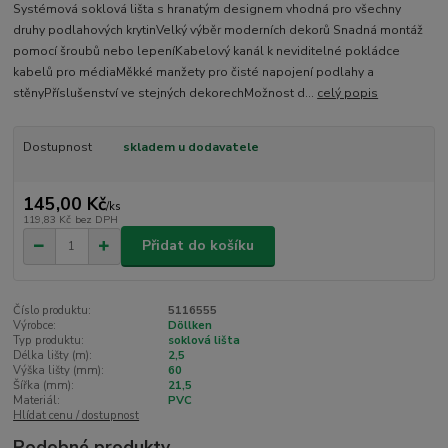
Systémová soklová lišta s hranatým designem vhodná pro všechny
druhy podlahových krytinVelký výběr moderních dekorů Snadná montáž
pomocí šroubů nebo lepeníKabelový kanál k neviditelné pokládce
kabelů pro médiaMěkké manžety pro čisté napojení podlahy a
stěnyPříslušenství ve stejných dekorechMožnost d...
celý popis
Dostupnost
skladem u dodavatele
145,00 Kč
/
ks
119,83 Kč
bez DPH
Přidat do košíku
Číslo produktu:
5116555
Výrobce:
Döllken
Typ produktu:
soklová lišta
Délka lišty (m):
2,5
Výška lišty (mm):
60
Šířka (mm):
21,5
Materiál:
PVC
Hlídat cenu / dostupnost
Podobné produkty