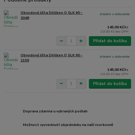
Obvodová lišta Döllken Q SLK 60 -
skladem u dodavatele
3048
145,00 Kč
/
ks
119,83 Kč
bez DPH
Přidat do košíku
Obvodová lišta Döllken Q SLK 60 -
skladem u dodavatele
2159
145,00 Kč
/
ks
119,83 Kč
bez DPH
Přidat do košíku
Doprava zdarma u vybraných podlah
Možnost vyzvednutí objednávky na naší vzorkovně