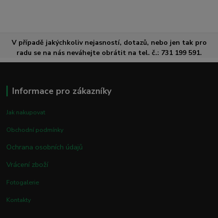
V případě jakýchkoliv nejasností, dotazů, nebo jen tak pro
radu se na nás neváhejte obrátit na tel. č.: 731 199 591.
Informace pro zákazníky
Jak nakupovat
Obchodní podmínky
Ochrana osobních údajů
Vrácení zboží
Fotogalerie
Kontakty