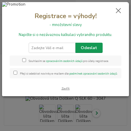
0
ks
+420 731 199 591
za
0,00 Kč
Registrace = výhody!
- množstevní slevy
Menu
Napište si o nezávaznou kalkulaci vybraného produktu.
Hledat
Odeslat
Úvod
Obvodové lišty
Obvodová lišta Döllken Q SLK 60 - 3047
Souhlasím se
zpracováním osobních údajů
pro účely registrace.
Obvodová lišta Döllken Q SLK 60
Přeji si odebírat novinky e-mailem dle
podmínek zpracování osobních údajů
.
- 3047
Zavřít