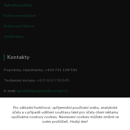
Hybridní podlahy
Koberce metrážové
Kobercové čtverce
Umělé trávy
Kontakty
Poptávky, objednávky: +420 731 199 591
Technické dotazy:
+420 604 256 645
E-mail:
epodlahykoppino@seznam.cz
Pro základní funkčnost, zpříjemnění používání webu, analytické
Prodejna/vzorkovna:
účely a v případě udělení souhlasu také pro účely cílení reklamy
využíváme soubory cookies. Nastavení cookies můžete změnit ve
Studio Podlah
svém prohlížeči. Hezký den!
Mírové náměstí 16/15