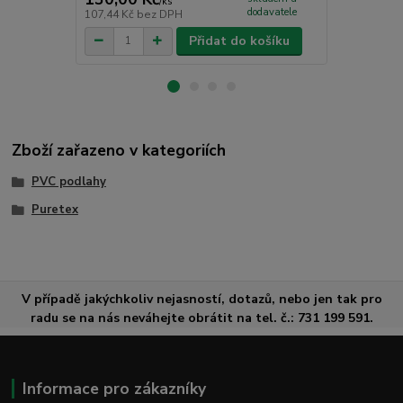
/
ks
dodavatele
107,44 Kč
bez DPH
190,08 Kč
be
Přidat do košíku
Zboží zařazeno v kategoriích
PVC podlahy
Puretex
V případě jakýchkoliv nejasností, dotazů, nebo jen tak pro
radu se na nás neváhejte obrátit na tel. č.: 731 199 591.
Informace pro zákazníky