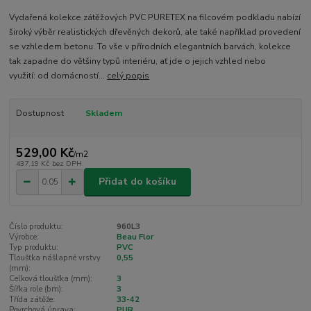
Vydařená kolekce zátěžových PVC PURETEX na filcovém podkladu nabízí
široký výběr realistických dřevěných dekorů, ale také například provedení
se vzhledem betonu. To vše v přírodních elegantních barvách, kolekce
tak zapadne do většiny typů interiéru, ať jde o jejich vzhled nebo
využití: od domácností...
celý popis
Dostupnost
Skladem
529,00 Kč
/
m2
437,19 Kč
bez DPH
Přidat do košíku
Číslo produktu:
960L3
Výrobce:
Beau Flor
Typ produktu:
PVC
Tloušťka nášlapné vrstvy
0,55
(mm):
Celková tloušťka (mm):
3
Šířka role (bm):
3
Třída zátěže:
33-42
Povrchová úprava:
PUR