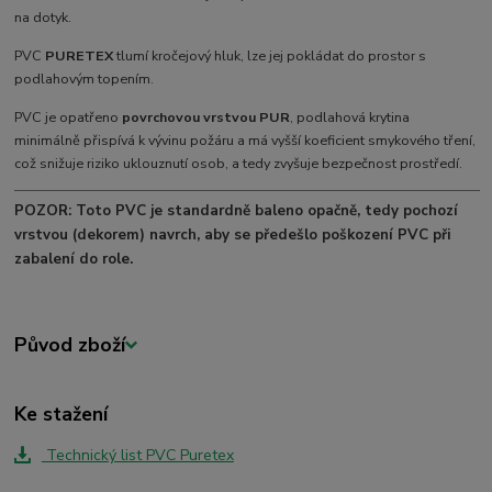
na dotyk.
PVC
PURETEX
tlumí kročejový hluk, lze jej pokládat do prostor s
podlahovým topením.
PVC je opatřeno
povrchovou vrstvou PUR
, podlahová krytina
minimálně přispívá k vývinu požáru a má vyšší koeficient smykového tření,
což snižuje riziko uklouznutí osob, a tedy zvyšuje bezpečnost prostředí.
POZOR: Toto PVC je standardně baleno opačně, tedy pochozí
vrstvou (dekorem) navrch, aby se předešlo poškození PVC při
zabalení do role.
Původ zboží
Ke stažení
Technický list PVC Puretex