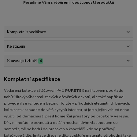
Poradíme Vám s výběrem i dostupností produktů
Kompletní specifikace
Ke stažení
Související zboží
4
Kompletní specifikace
Vydařená kolekce zátěžových PVC
PURETEX
na filcovém podkladu
nabízí široký výběr realistických dřevěných dekorů, ale také například
provedení se vzhledem betonu. To vše v přírodních elegantních barvách,
kolekce tak zapadne do většiny typů interiéru, ať jde o jejich vzhled nebo
využití:
od domácností před komerční prostory po prostory veřejné
.
Díky mimořádné pevnosti a dalším mechanickým vlastnostem se
samozřejmě se hodí i do pracoven a kanceláří, kde se používají
kolečkové židle. Imitace dřeva je díky struktuře materiálu věrohodná také