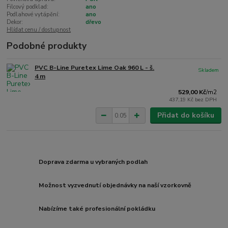
Filcový podklad:
ano
Podlahové vytápění:
ano
Dekor:
dřevo
Hlídat cenu / dostupnost
Podobné produkty
PVC B-Line Puretex Lime Oak 960 L - š.
Skladem
4 m
529,00 Kč
/
m2
437,19 Kč
bez DPH
Přidat do košíku
Doprava zdarma u vybraných podlah
Možnost vyzvednutí objednávky na naší vzorkovně
Nabízíme také profesionální pokládku