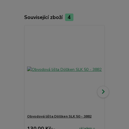
Související zboží
4
Akce
Obvodová lišta Döllken SLK 50 - 3882
Obvodová li
130,00 Kč
230,00 K
skladem u