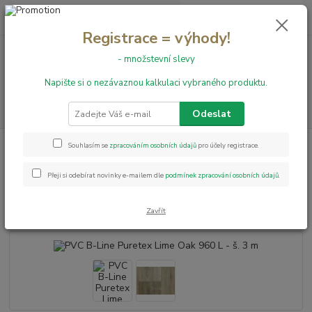
0
ks
+420 731 199 591
za
0,00 Kč
Registrace = výhody!
- množstevní slevy
Menu
Napište si o nezávaznou kalkulaci vybraného produktu.
Hledat
Odeslat
Úvod
PVC podlahy
Puretex
PVC B-Line Puretex Lime Oak 960 L - š. 3
Souhlasím se
zpracováním osobních údajů
pro účely registrace.
m
Přeji si odebírat novinky e-mailem dle
podmínek zpracování osobních údajů
.
PVC B-Line Puretex Lime Oak
960 L - š. 3 m
Zavřít