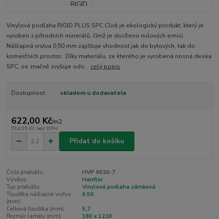
Vinylová podlaha RIGID PLUS SPC Click je ekologický produkt, který je
vyroben z přírodních minerálů, čímž je docíleno nulových emisí.
Nášlapná vrstva 0,50 mm zajišťuje vhodnost jak do bytových, tak do
komerčních prostor. Díky materiálu, ze kterého je vyrobená nosná deska
SPC, se značně zvyšuje odo...
celý popis
Dostupnost
skladem u dodavatele
622,00 Kč
/
m2
514,05 Kč
bez DPH
Přidat do košíku
Číslo produktu:
HVP 9020-7
Výrobce:
Hanflor
Typ produktu:
Vinylová podlaha zámková
Tloušťka nášlapné vrstvy
0,50
(mm):
Celková tloušťka (mm):
5,7
Rozměr lamely (mm):
180 x 1220