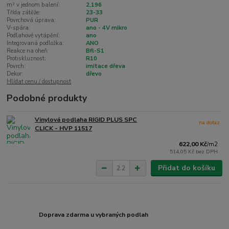
m² v jednom balení:
2,196
Třída zátěže:
23-33
Povrchová úprava:
PUR
V-spára:
ano - 4V mikro
Podlahové vytápění:
ano
Integrovaná podložka:
ANO
Reakce na oheň:
Bfl-S1
Protiskluznost:
R10
Povrch:
imitace dřeva
Dekor:
dřevo
Hlídat cenu / dostupnost
Podobné produkty
Vinylová podlaha RIGID PLUS SPC
na dotaz
CLICK - HVP 11517
622,00 Kč
/
m2
514,05 Kč
bez DPH
Přidat do košíku
Doprava zdarma u vybraných podlah