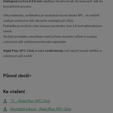
Nášlapná vrstva 0,50 mm
zajišťuje vhodnost jak do bytových, tak do
komerčních prostor.
Díky materiálu, ze kterého je vyrobená nosná deska SPC, se značně
zvyšuje odolnost vůči vibracím vznikající při chůzi.
Pokládka je možná v den návozu na stavbu, bez
24 hod aklimatizace
lamel.
Složení produktu umožňuje snést příme sluneční záření a zvyšuje
odolnost vůči vyšším povrchovým teplotám.
Rigid Plus SPC Click
je také
voděodolný,
což zajistí snazší údržbu a
odolnost vůči rozlití.
Původ zboží
Ke stažení
TL - Rigid Plus SPC Click
Montážní návod - Rigid Plus SPC Click