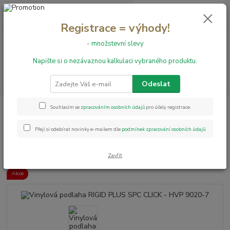
0
ks
+420 731 199 591
za
0,00 Kč
Registrace = výhody!
- množstevní slevy
Menu
Napište si o nezávaznou kalkulaci vybraného produktu.
Hledat
Odeslat
Úvod
Vinylové podlahy
RIGID CLICK
Vinylová podlaha RIGID PLUS
Souhlasím se
zpracováním osobních údajů
pro účely registrace.
SPC CLICK - HVP 9020-7
Přeji si odebírat novinky e-mailem dle
podmínek zpracování osobních údajů
.
Vinylová podlaha RIGID PLUS
SPC CLICK - HVP 9020-7
Zavřít
Akce