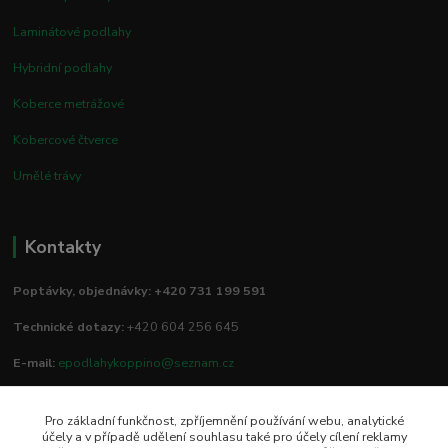
Laminátové podlahy
Hybridní podlahy
Koberce metrážové
Kobercové čtverce
Umělé trávy
Kontakty
Poptávky, objednávky: +420 731 199 591
Technické dotazy:
+420 604 256 645
E-mail:
epodlahykoppino@seznam.cz
Pro základní funkčnost, zpříjemnění používání webu, analytické
Prodejna/vzorkovna:
účely a v případě udělení souhlasu také pro účely cílení reklamy