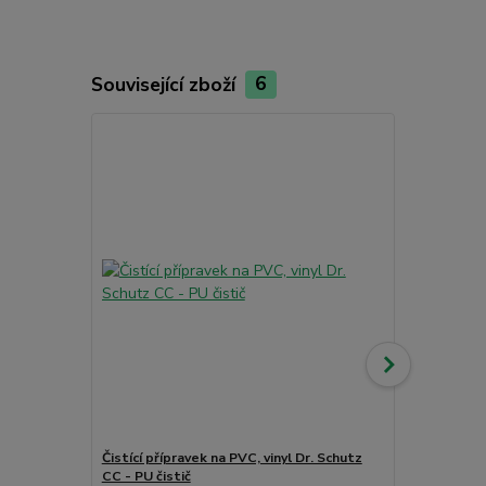
Související zboží
6
Čistící přípravek na PVC, vinyl Dr. Schutz
Obvodová li
CC - PU čistič