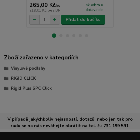
265,00 Kč
145,00 K
skladem u
/
ks
dodavatele
219,01 Kč
bez DPH
119,83 Kč
be
Přidat do košíku
Zboží zařazeno v kategoriích
Vinylové podlahy
RIGID CLICK
Rigid Plus SPC Click
V případě jakýchkoliv nejasností, dotazů, nebo jen tak pro
radu se na nás neváhejte obrátit na tel. č.: 731 199 591.