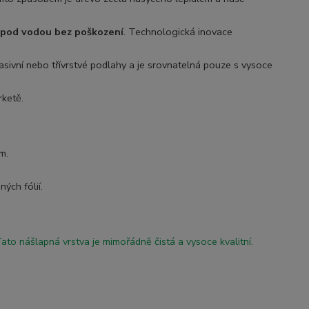
 pod vodou bez poškození
. Technologická inovace
masivní nebo třívrstvé podlahy a je srovnatelná pouze s vysoce
rketě.
ím.
ných fólií.
Tato nášlapná vrstva je mimořádně čistá a vysoce kvalitní.