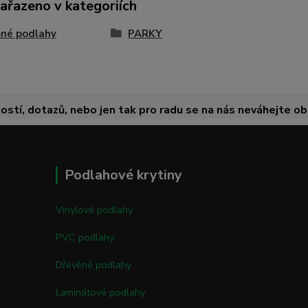
zařazeno v kategoriích
né podlahy
PARKY
ostí, dotazů, nebo jen tak pro radu se na nás neváhejte obr
Podlahové krytiny
Vinylové podlahy
PVC podlahy
Dřevěné podlahy
Laminátové podlahy