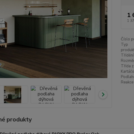
1 
1 3
Číslo p
Typ
produkt
Třídění
Rozměr
Třída z
Kartáčo
Podlah
Reakce 
é produkty