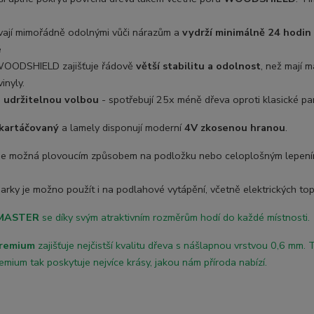
ávají mimořádně odolnými vůči nárazům a
vydrží minimálně 24 hodin
é
WOODSHIELD zajišťuje řádově
větší stabilitu a odolnost
, než mají 
vinyly.
u
udržitelnou volbou
- spotřebují 25x méně dřeva oproti klasické pa
kartáčovaný
a lamely disponují moderní
4V zkosenou hranou
.
je možná plovoucí
m způsobem na podložku nebo celoplošným lepen
rky je možno použít i na podlahové vytápění, včetně elektrických top
 MASTER
se díky svým atraktivním rozměrům hodí do každé místnosti.
Premium
zajišťuje nejčistší kvalitu dřeva s nášlapnou vrstvou 0,6 mm. 
emium tak poskytuje nejvíce krásy, jakou nám příroda nabízí.