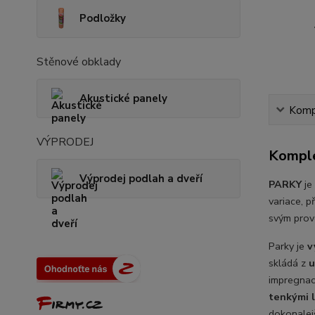
Podložky
Stěnové obklady
Akustické panely
Kompl
VÝPRODEJ
Komple
Výprodej podlah a dveří
PARKY
je
variace, p
svým prov
Parky je
v
skládá z
u
impregnac
tenkými 
dokonalej