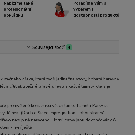
Nabízíme také
Poradíme Vám s
profesionální
výběrem i
pokládku
dostupností produktů
Související zboží
4
kutečného dřeva, která tvoří
jedinečné vzory, bohaté barevné
ět a cítit
skutečné pravé dřevo
z každé lamely, která je
obře promyšlené konstrukci všech lamel. Lamela Parky se
I systémem (Double Sided Impregnation - oboustranná
m dřevo není plně nasyceno. Horní vrstvy jsou dokončovány
8
dlem - nyní ještě
ímto způsobem je dřevo zcela nasyceno lepidlem a naše