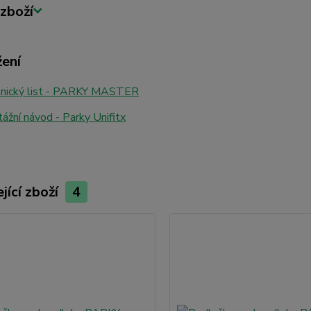
zboží
žení
nický list - PARKY MASTER
žní návod - Parky Unifitx
jící zboží
4