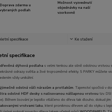
Možnost vyzvednutí
Doprava zdarma u
objednávky na naší
vybraných podlah
vzorkovně
etní specifikace
Ke stažení
tní specifikace
dřevěná dýhová podlaha
s velmi tenkou ale silně odolnou vrstvou s
řekrásné odrazy světla a živé trojrozměrné efekty. S PARKY můžete vid
edením vždy unikátní.
ýjimečně odolná vůči nárazům a protlakům
. Tajemství spočívá v d
ltra odolné HDF desky s nalisovanou nášlapnou vrstvou
tzv. DS
e). Během lisování je lepidlo vtláčeno do dřeva tak dlouho, dokud jí
lakovanými vrstvami laku
, které proniknou dřevem až do styku s lepi
ší úplné pokrytí povrchu dřeva lakem včetně pórů
WOODSHIELD
. T