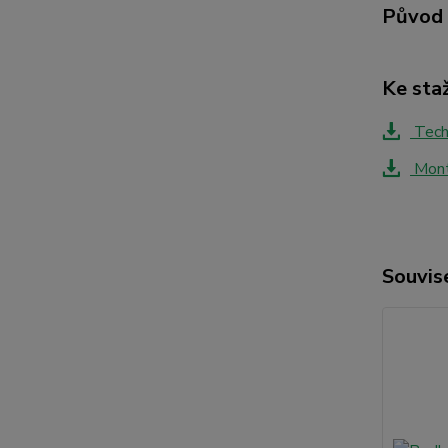
Původ 
Ke sta
Tech
Montá
Souvise