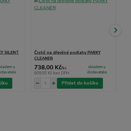
KY SILENT
Čistič na dřevěné podlahy PARKY
Ob
CLEANER
dý
738,00 Kč
46
kladem u
skladem u
/
ks
odavatele
dodavatele
609,92 Kč
bez DPH
38
šíku
Přidat do košíku