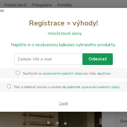
Vrácení zboží
Fotogalerie
Kontakty
Nevíte
Registrace = výhody!
Hledat
+420
- množstevní slevy
Napište si o nezávaznou kalkulaci vybraného produktu.
řevěné podlahy
Dřevěná podlaha dýhová PARKY MASTER Burley Oak
ěná podlaha dýhová PARKY MA
Odeslat
Souhlasím se
zpracováním osobních údajů
pro účely registrace.
PARKY 
vrstvo
Přeji si odebírat novinky e-mailem dle
podmínek zpracování osobních údajů
.
barevn
S PARK
která 
Zavřít
Dos