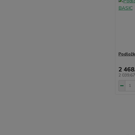
Podložk
2 468
2 039,6