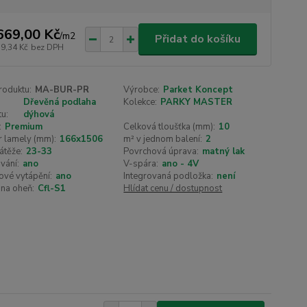
669,00 Kč
/
m2
Přidat do košíku
79,34 Kč
bez DPH
roduktu:
MA-BUR-PR
Výrobce:
Parket Koncept
Dřevěná podlaha
Kolekce:
PARKY MASTER
u:
dýhová
:
Premium
Celková tloušťka (mm):
10
 lamely (mm):
166x1506
m² v jednom balení:
2
átěže:
23-33
Povrchová úprava:
matný lak
vání:
ano
V-spára:
ano - 4V
ové vytápění:
ano
Integrovaná podložka:
není
na oheň:
Cfl-S1
Hlídat cenu / dostupnost