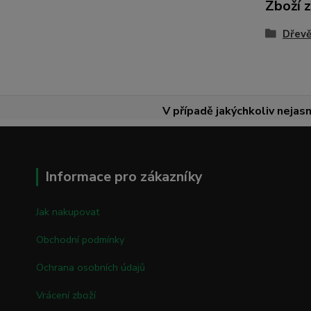
Zboží 
Dřevě
V případě jakýchkoliv nejasn
Informace pro zákazníky
Jak nakupovat
Obchodní podmínky
Ochrana osobních údajů
Vrácení zboží