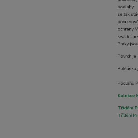
podlahy
se tak st
povrchov
ochrany 
kvalitními 
Parky jso
Povrch je
Pokládka 
Podlahu Pa
Kolekce
Třídění 
Třídění Pr