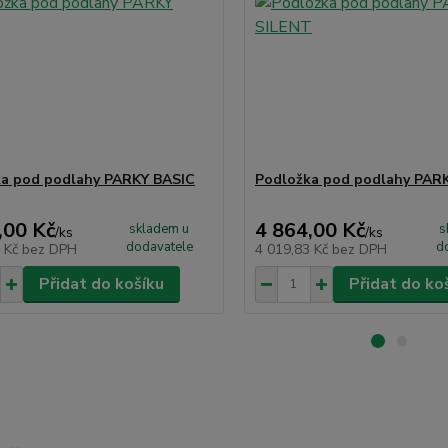
a pod podlahy PARKY BASIC
Podložka pod podlahy PAR
,00 Kč
4 864,00 Kč
skladem u
s
/
ks
/
ks
dodavatele
d
7 Kč
bez DPH
4 019,83 Kč
bez DPH
Přidat do košíku
Přidat do ko